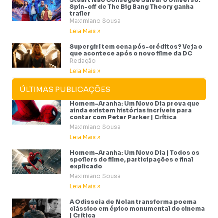
Spin-off de The Big Bang Theory ganha
trailer
Maximiano Sousa
Leia Mais »
Supergirl tem cena pós-créditos? Veja o
que acontece após o novo filme da DC
Redação
Leia Mais »
ÚLTIMAS PUBLICAÇÕES
Homem-Aranha: Um Novo Dia prova que
ainda existem histórias incríveis para
contar com Peter Parker | Crítica
Maximiano Sousa
Leia Mais »
Homem-Aranha: Um Novo Dia | Todos os
spoilers do filme, participações e final
explicado
Maximiano Sousa
Leia Mais »
A Odisseia de Nolan transforma poema
clássico em épico monumental do cinema
| Crítica