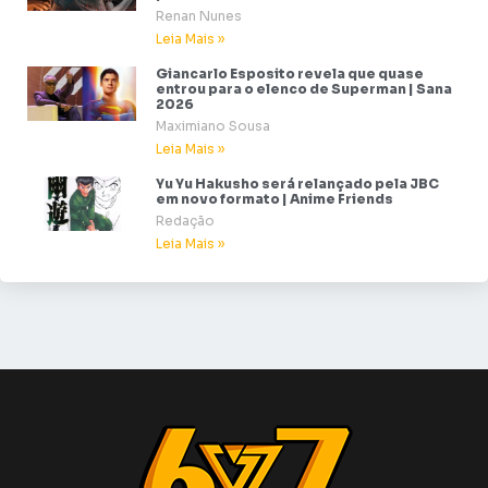
Renan Nunes
Leia Mais »
Giancarlo Esposito revela que quase
entrou para o elenco de Superman | Sana
2026
Maximiano Sousa
Leia Mais »
Yu Yu Hakusho será relançado pela JBC
em novo formato | Anime Friends
Redação
Leia Mais »