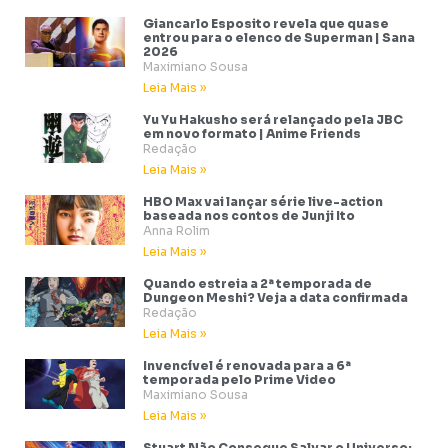
Giancarlo Esposito revela que quase
entrou para o elenco de Superman | Sana
2026
Maximiano Sousa
Leia Mais »
Yu Yu Hakusho será relançado pela JBC
em novo formato | Anime Friends
Redação
Leia Mais »
HBO Max vai lançar série live-action
baseada nos contos de Junji Ito
Anna Rolim
Leia Mais »
Quando estreia a 2ª temporada de
Dungeon Meshi? Veja a data confirmada
Redação
Leia Mais »
Invencível é renovada para a 6ª
temporada pelo Prime Video
Maximiano Sousa
Leia Mais »
Stuart Não Consegue Salvar o Universo: