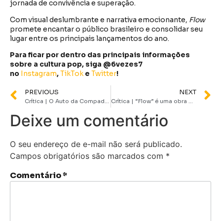
jornada de convivência e superação.
Com visual deslumbrante e narrativa emocionante,
Flow
promete encantar o público brasileiro e consolidar seu
lugar entre os principais lançamentos do ano.
Para ficar por dentro das principais informações
sobre a cultura pop, siga @6vezes7
no
Instagram
,
TikTok
e
Twitter
!
PREVIOUS
NEXT
Crítica | O Auto da Compadecida 2 passa longe do brilhantismo do original, entregando uma experiência mediana
Crítica | “Flow” é uma obra de arte animada
Deixe um comentário
O seu endereço de e-mail não será publicado.
Campos obrigatórios são marcados com
*
Comentário
*