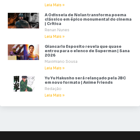
Leia Mais »
A Odisseia de Nolan transforma poema
clássico em épico monumental do cinema
| Crítica
Renan Nunes
Leia Mais »
Giancarlo Esposito revela que quase
entrou para o elenco de Superman | Sana
2026
Maximiano Sousa
Leia Mais »
Yu Yu Hakusho será relançado pela JBC
em novo formato | Anime Friends
Redação
Leia Mais »