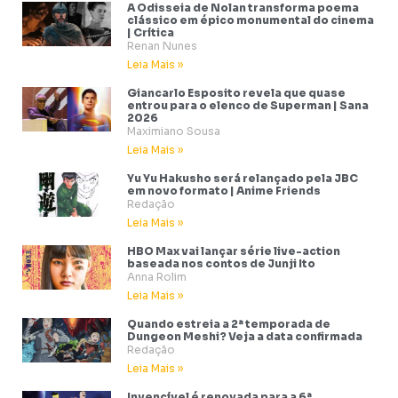
A Odisseia de Nolan transforma poema
clássico em épico monumental do cinema
| Crítica
Renan Nunes
Leia Mais »
Giancarlo Esposito revela que quase
entrou para o elenco de Superman | Sana
2026
Maximiano Sousa
Leia Mais »
Yu Yu Hakusho será relançado pela JBC
em novo formato | Anime Friends
Redação
Leia Mais »
HBO Max vai lançar série live-action
baseada nos contos de Junji Ito
Anna Rolim
Leia Mais »
Quando estreia a 2ª temporada de
Dungeon Meshi? Veja a data confirmada
Redação
Leia Mais »
Invencível é renovada para a 6ª