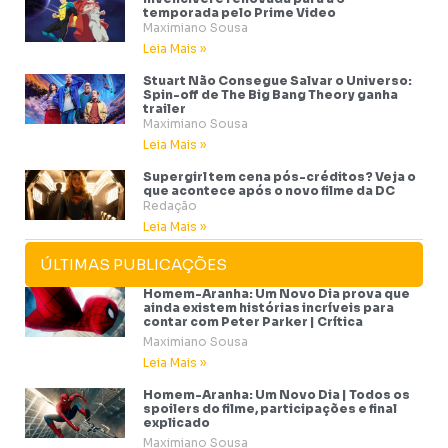
temporada pelo Prime Video
Maximiano Sousa
Leia Mais »
Stuart Não Consegue Salvar o Universo:
Spin-off de The Big Bang Theory ganha
trailer
Maximiano Sousa
Leia Mais »
Supergirl tem cena pós-créditos? Veja o
que acontece após o novo filme da DC
Redação
Leia Mais »
ÚLTIMAS PUBLICAÇÕES
Homem-Aranha: Um Novo Dia prova que
ainda existem histórias incríveis para
contar com Peter Parker | Crítica
Maximiano Sousa
Leia Mais »
Homem-Aranha: Um Novo Dia | Todos os
spoilers do filme, participações e final
explicado
Maximiano Sousa