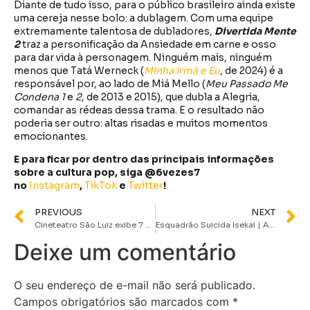
Diante de tudo isso, para o público brasileiro ainda existe
uma cereja nesse bolo: a dublagem. Com uma equipe
extremamente talentosa de dubladores,
Divertida Mente
2
traz a personificação da Ansiedade em carne e osso
para dar vida à personagem. Ninguém mais, ninguém
menos que Tatá Werneck (
Minha Irmã e Eu
, de 2024) é a
responsável por, ao lado de Miá Mello (
Meu Passado Me
Condena 1
e
2
, de 2013 e 2015), que dubla a Alegria,
comandar as rédeas dessa trama. E o resultado não
poderia ser outro: altas risadas e muitos momentos
emocionantes.
E para ficar por dentro das principais informações
sobre a cultura pop, siga @6vezes7
no
Instagram
,
TikTok
e
Twitter
!
PREVIOUS
NEXT
Cineteatro São Luiz exibe 7 filmes clássicos com os Vilões do Cinema
Esquadrão Suicida Isekai | Anime da DC ganha data de estreia na Max
Deixe um comentário
O seu endereço de e-mail não será publicado.
Campos obrigatórios são marcados com
*