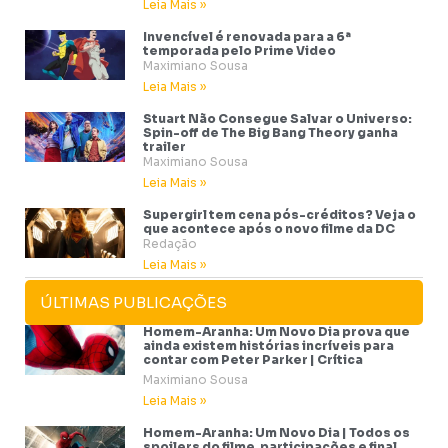
Leia Mais »
Invencível é renovada para a 6ª
temporada pelo Prime Video
Maximiano Sousa
Leia Mais »
Stuart Não Consegue Salvar o Universo:
Spin-off de The Big Bang Theory ganha
trailer
Maximiano Sousa
Leia Mais »
Supergirl tem cena pós-créditos? Veja o
que acontece após o novo filme da DC
Redação
Leia Mais »
ÚLTIMAS PUBLICAÇÕES
Homem-Aranha: Um Novo Dia prova que
ainda existem histórias incríveis para
contar com Peter Parker | Crítica
Maximiano Sousa
Leia Mais »
Homem-Aranha: Um Novo Dia | Todos os
spoilers do filme, participações e final