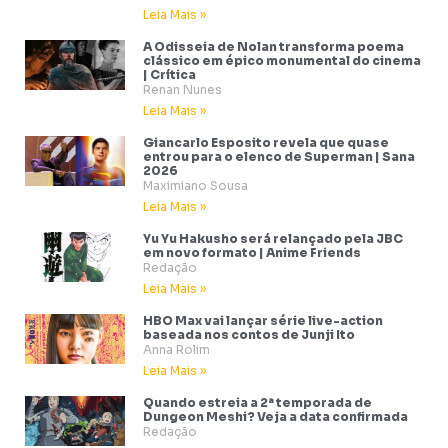
Leia Mais »
A Odisseia de Nolan transforma poema
clássico em épico monumental do cinema
| Crítica
Renan Nunes
Leia Mais »
Giancarlo Esposito revela que quase
entrou para o elenco de Superman | Sana
2026
Maximiano Sousa
Leia Mais »
Yu Yu Hakusho será relançado pela JBC
em novo formato | Anime Friends
Redação
Leia Mais »
HBO Max vai lançar série live-action
baseada nos contos de Junji Ito
Anna Rolim
Leia Mais »
Quando estreia a 2ª temporada de
Dungeon Meshi? Veja a data confirmada
Redação