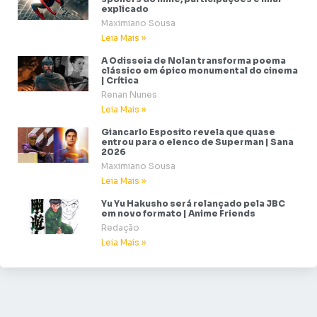
explicado
Maximiano Sousa
Leia Mais »
A Odisseia de Nolan transforma poema
clássico em épico monumental do cinema
| Crítica
Renan Nunes
Leia Mais »
Giancarlo Esposito revela que quase
entrou para o elenco de Superman | Sana
2026
Maximiano Sousa
Leia Mais »
Yu Yu Hakusho será relançado pela JBC
em novo formato | Anime Friends
Redação
Leia Mais »