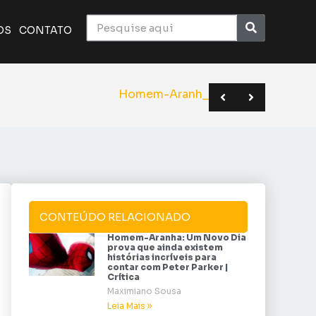
OS
CONTATO
ico monumental do cinema | Crítica
a o elenco de Superman | Sana 2026
BC em novo formato | Anime Friends
Homem-Aranha: Um Novo
CONTEÚDO RELACIONADO
Homem-Aranha: Um Novo Dia
prova que ainda existem
histórias incríveis para
contar com Peter Parker |
Crítica
Maximiano Sousa
Leia Mais »