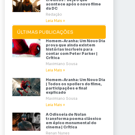
acontece após o novo filme
da DC
Redação
Leia Mais »
ÚLTIMAS PUBLICAÇÕES
Homem-Aranha: Um Novo Dia
prova que ainda existem
histórias incríveis para
contar com Peter Parker |
Crítica
Maximiano Sousa
Leia Mais »
Homem-Aranha: Um Novo Dia
| Todos os spoilers do filme,
participações e final
explicado
Maximiano Sousa
Leia Mais »
A Odisseia de Nolan
transforma poema clássico
em épico monumental do
cinema | Crítica
Renan Nunes