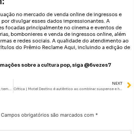
:
tuação no mercado de venda online de ingressos e
l por divulgar esses dados impressionantes. A
es focadas principalmente no cinema e eventos de
erias, bombonieres e venda de ingressos online, além
rmas e redes sociais. A qualidade do atendimento ao
títulos do Prêmio Reclame Aqui, incluindo a edição de
formações sobre a cultura pop, siga @6vezes7
NEXT
Segunda temporada de Round 6 ganha data de estreia; temporada final é anunciada para 2025
Crítica | Motel Destino é autêntico ao combinar suspense e humor com doses de erotismo
Campos obrigatórios são marcados com
*