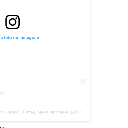
sa foto no Instagram
Uma publicação compartilhada por 6vezes7 | Filmes, Series, Animes e+ (@6vezes7)