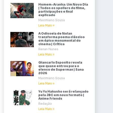
Homem-Aranha: Um Novo Dia
| Todos os spoilers do filme,
participações e final
explicado
Maximiano Sousa
Leia Mais »
A Odisseia de Nolan
transforma poema clássico
em épico monumental do
cinema | Crítica
Renan Nunes
Leia Mais »
Giancarlo Esposito revela
que quase entrou para o
elenco de Superman | Sana
2026
Maximiano Sousa
Leia Mais »
Yu Yu Hakusho será relançado
pela JBC em novo formato |
Anime Friends
Redação
Leia Mais »