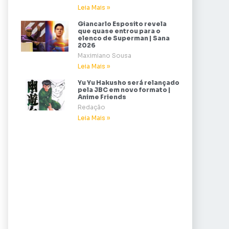
Leia Mais »
Giancarlo Esposito revela
que quase entrou para o
elenco de Superman | Sana
2026
Maximiano Sousa
Leia Mais »
Yu Yu Hakusho será relançado
pela JBC em novo formato |
Anime Friends
Redação
Leia Mais »