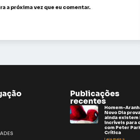
ra a próxima vez que eu comentar.
gação
Publicações
recentes
Homem-Aranh
Novo Dia prov
ainda existem 
incríveis para 
com Peter Park
Crítica
DADES
Leia mais »