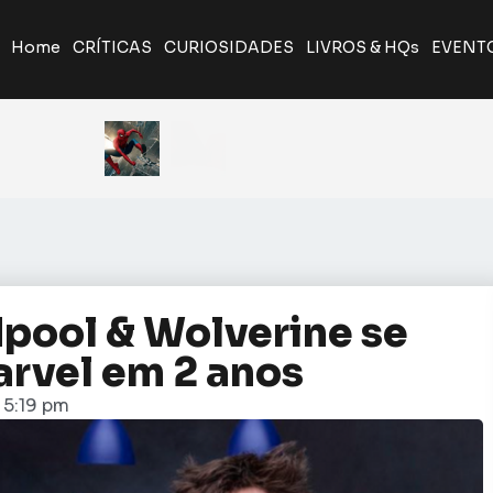
Home
CRÍTICAS
CURIOSIDADES
LIVROS & HQs
EVENT
A Odisseia de Nolan transforma poema clássico em ép
Giancarlo Esposito revela que quase entrou par
Yu Yu Hakusho será relançado pela J
pool & Wolverine se
arvel em 2 anos
5:19 pm