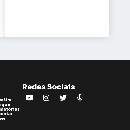
Redes Sociais
a: Um
a que
histórias
contar
er |