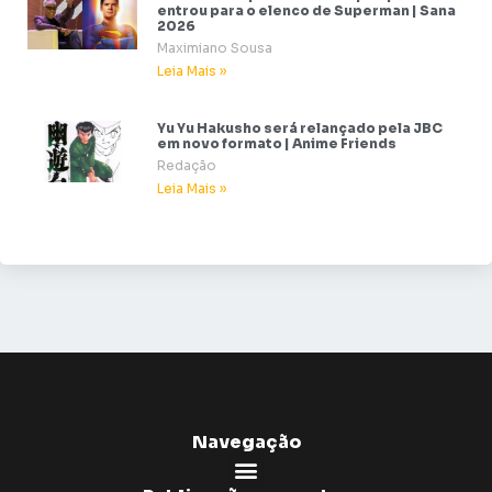
entrou para o elenco de Superman | Sana
2026
Maximiano Sousa
Leia Mais »
Yu Yu Hakusho será relançado pela JBC
em novo formato | Anime Friends
Redação
Leia Mais »
Navegação