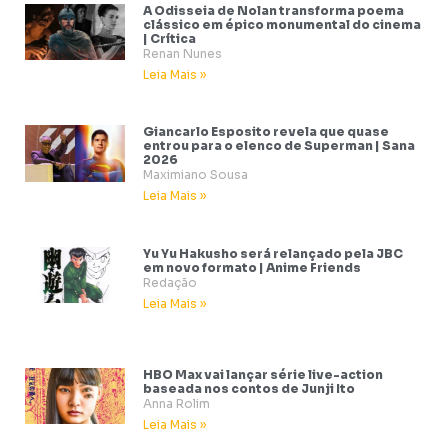
A Odisseia de Nolan transforma poema
clássico em épico monumental do cinema
| Crítica
Renan Nunes
Leia Mais »
Giancarlo Esposito revela que quase
entrou para o elenco de Superman | Sana
2026
Maximiano Sousa
Leia Mais »
Yu Yu Hakusho será relançado pela JBC
em novo formato | Anime Friends
Redação
Leia Mais »
HBO Max vai lançar série live-action
baseada nos contos de Junji Ito
Anna Rolim
Leia Mais »