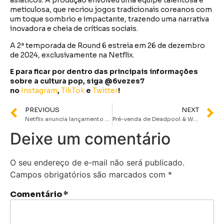
asiáticos. A produção envolveu uma equipe talentosa e
meticulosa, que recriou jogos tradicionais coreanos com
um toque sombrio e impactante, trazendo uma narrativa
inovadora e cheia de críticas sociais.
A 2ª temporada de Round 6 estreia em 26 de dezembro
de 2024, exclusivamente na Netflix.
E para ficar por dentro das principais informações
sobre a cultura pop, siga @6vezes7
no
Instagram
,
TikTok
e
Twitter
!
PREVIOUS
NEXT
Netflix anuncia lançamento do anime Sakamoto Days para janeiro de 2025
Pré-venda de Deadpool & Wolverine se torna a maior da Marvel em 2 anos
Deixe um comentário
O seu endereço de e-mail não será publicado.
Campos obrigatórios são marcados com
*
Comentário
*