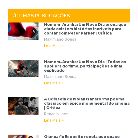
ÚLTIMAS PUBLICAÇÕES
Homem-Aranha: Um Novo Dia prova que
ainda existem histórias incríveis para
contar com Peter Parker | Crítica
Maximiano Sousa
Leia Mais »
Homem-Aranha: Um Novo Dia | Todos os
spoilers do filme, participações e final
explicado
Maximiano Sousa
Leia Mais »
A Odisseia de Nolan transforma poema
clássico em épico monumental do cinema
| Crítica
Renan Nunes
Leia Mais »
Giancarlo Esposito revela que quase