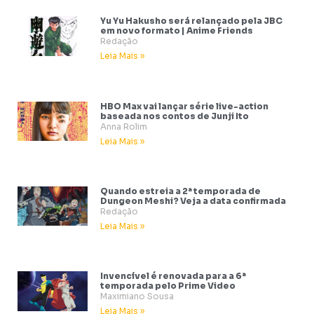
Yu Yu Hakusho será relançado pela JBC
em novo formato | Anime Friends
Redação
Leia Mais »
HBO Max vai lançar série live-action
baseada nos contos de Junji Ito
Anna Rolim
Leia Mais »
Quando estreia a 2ª temporada de
Dungeon Meshi? Veja a data confirmada
Redação
Leia Mais »
Invencível é renovada para a 6ª
temporada pelo Prime Video
Maximiano Sousa
Leia Mais »