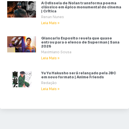
A Odisseia de Nolan transforma poema
clássico em épico monumental do cinema
| Crítica
Renan Nunes
Leia Mais »
Giancarlo Esposito revela que quase
entrou para o elenco de Superman | Sana
2026
Maximiano Sousa
Leia Mais »
Yu Yu Hakusho será relançado pela JBC
em novo formato | Anime Friends
Redação
Leia Mais »