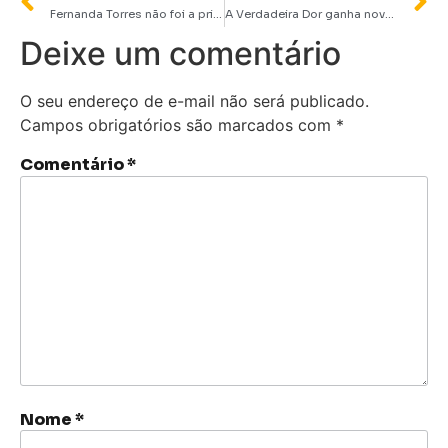
Fernanda Torres não foi a primeira escolha para viver Eunice Paiva em Ainda Estou Aqui
A Verdadeira Dor ganha novo trailer destacando performances de Jesse Eisenberg e Kieran Culkin
Deixe um comentário
O seu endereço de e-mail não será publicado.
Campos obrigatórios são marcados com
*
Comentário
*
Nome
*