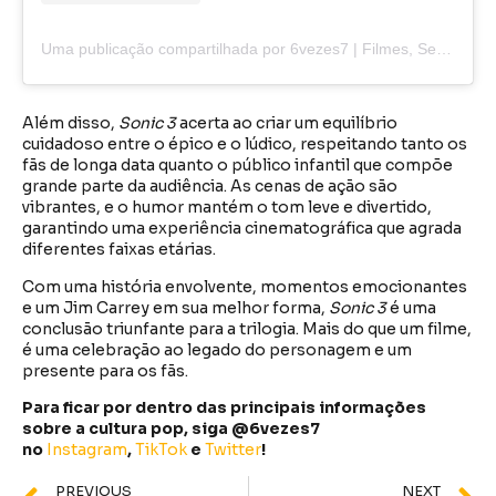
Uma publicação compartilhada por 6vezes7 | Filmes, Series, Animes e+ (@6vezes7)
Além disso,
Sonic 3
acerta ao criar um equilíbrio
cuidadoso entre o épico e o lúdico, respeitando tanto os
fãs de longa data quanto o público infantil que compõe
grande parte da audiência. As cenas de ação são
vibrantes, e o humor mantém o tom leve e divertido,
garantindo uma experiência cinematográfica que agrada
diferentes faixas etárias.
Com uma história envolvente, momentos emocionantes
e um Jim Carrey em sua melhor forma,
Sonic 3
é uma
conclusão triunfante para a trilogia. Mais do que um filme,
é uma celebração ao legado do personagem e um
presente para os fãs.
Para ficar por dentro das principais informações
sobre a cultura pop, siga @6vezes7
no
Instagram
,
TikTok
e
Twitter
!
PREVIOUS
NEXT