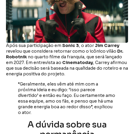
Após sua participação em
Sonic 3
, o ator
Jim Carrey
revelou que considera retornar como o icônico vilão
Dr.
Robotnik
no quarto filme da franquia, que será lançado
em 2027. Em entrevista ao
Cinematoday
, Carrey afirmou
que sua decisão será baseada na qualidade do roteiro e na
energia positiva do projeto.
“Geralmente, eles vêm até mim com a
próxima ideia e eu digo: ‘Isso parece
divertido’ e então eu faço. Eu certamente amo
essa equipe, amo os fãs, e penso que há uma
grande energia boa ao redor disso”, explicou
o ator.
A dúvida sobre sua