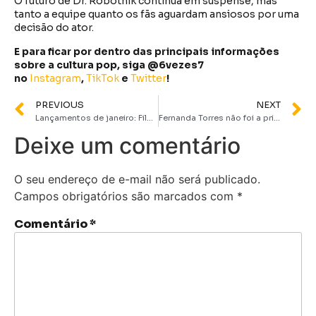
O futuro de Dr. Robotnik continua em suspense, mas
tanto a equipe quanto os fãs aguardam ansiosos por uma
decisão do ator.
E para ficar por dentro das principais informações
sobre a cultura pop, siga @6vezes7
no
Instagram
,
TikTok
e
Twitter
!
PREVIOUS
NEXT
Lançamentos de janeiro: Filmes e Séries para assistir no cinema e streaming
Fernanda Torres não foi a primeira escolha para viver Eunice Paiva em Ainda Estou Aqui
Deixe um comentário
O seu endereço de e-mail não será publicado.
Campos obrigatórios são marcados com
*
Comentário
*