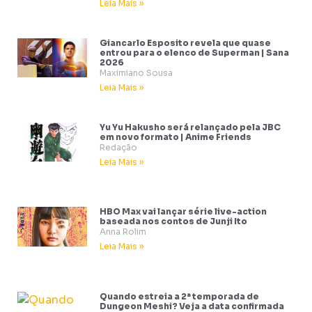
Leia Mais »
Giancarlo Esposito revela que quase
entrou para o elenco de Superman | Sana
2026
Maximiano Sousa
Leia Mais »
Yu Yu Hakusho será relançado pela JBC
em novo formato | Anime Friends
Redação
Leia Mais »
HBO Max vai lançar série live-action
baseada nos contos de Junji Ito
Anna Rolim
Leia Mais »
Quando estreia a 2ª temporada de
Dungeon Meshi? Veja a data confirmada