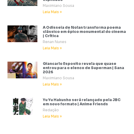
Maximiano Sousa
Leia Mais »
A Odisseia de Nolan transforma poema
clássico em épico monumental do cinema
| Crítica
Renan Nunes
Leia Mais »
Giancarlo Esposito revela que quase
entrou para o elenco de Superman | Sana
2026
Maximiano Sousa
Leia Mais »
Yu Yu Hakusho será relançado pela JBC
em novo formato | Anime Friends
Redação
Leia Mais »