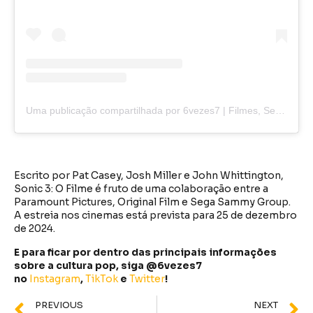
Uma publicação compartilhada por 6vezes7 | Filmes, Series, Animes e+ (@6vezes7)
Escrito por Pat Casey, Josh Miller e John Whittington,
Sonic 3: O Filme é fruto de uma colaboração entre a
Paramount Pictures, Original Film e Sega Sammy Group.
A estreia nos cinemas está prevista para 25 de dezembro
de 2024.
E para ficar por dentro das principais informações
sobre a cultura pop, siga @6vezes7
no
Instagram
,
TikTok
e
Twitter
!
PREVIOUS
NEXT