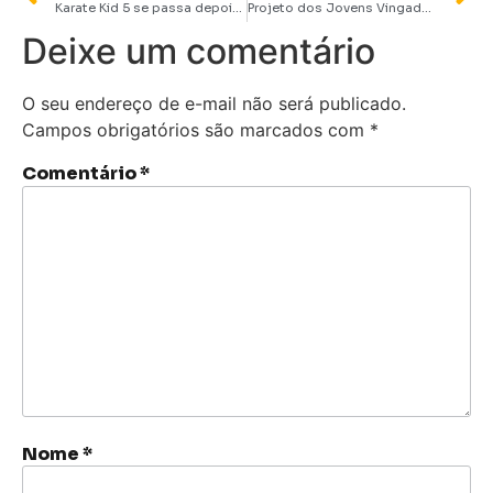
Karate Kid 5 se passa depois de Cobra Kai? Entenda a cronologia
Projeto dos Jovens Vingadores será uma série para o Disney+ e se chamará “Campeões”, diz rumor
Deixe um comentário
O seu endereço de e-mail não será publicado.
Campos obrigatórios são marcados com
*
Comentário
*
Nome
*