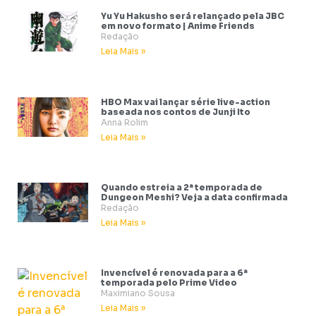
Yu Yu Hakusho será relançado pela JBC
em novo formato | Anime Friends
Redação
Leia Mais »
HBO Max vai lançar série live-action
baseada nos contos de Junji Ito
Anna Rolim
Leia Mais »
Quando estreia a 2ª temporada de
Dungeon Meshi? Veja a data confirmada
Redação
Leia Mais »
Invencível é renovada para a 6ª
temporada pelo Prime Video
Maximiano Sousa
Leia Mais »