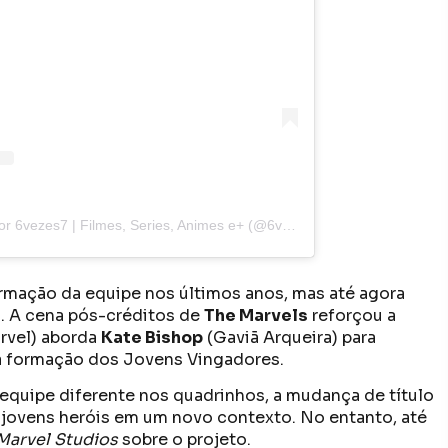
Uma publicação compartilhada por 6vezes7 | Filmes, Series, Animes e+ (@6vezes7)
rmação da equipe nos últimos anos, mas até agora
. A cena pós-créditos de
The Marvels
reforçou a
rvel) aborda
Kate Bishop
(Gaviã Arqueira) para
da formação dos Jovens Vingadores.
 equipe diferente nos quadrinhos, a mudança de título
s jovens heróis em um novo contexto. No entanto, até
Marvel Studios
sobre o projeto.