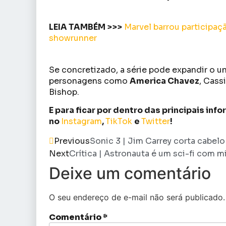
LEIA TAMBÉM >>>
Marvel barrou participaç
showrunner
Se concretizado, a série pode expandir o u
personagens como
America Chavez
, Cass
Bishop.
E para ficar por dentro das principais in
no
Instagram
,
TikTok
e
Twitter
!
Previous
Sonic 3 | Jim Carrey corta cabelo
Next
Crítica | Astronauta é um sci-fi com m
Deixe um comentário
O seu endereço de e-mail não será publicado.
Comentário
*