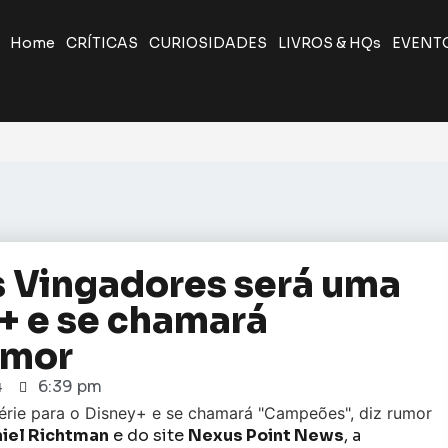
Home
CRÍTICAS
CURIOSIDADES
LIVROS & HQs
EVENT
s Vingadores será uma
y+ e se chamará
umor
4
6:39 pm
iel Richtman
e do site
Nexus Point News
, a