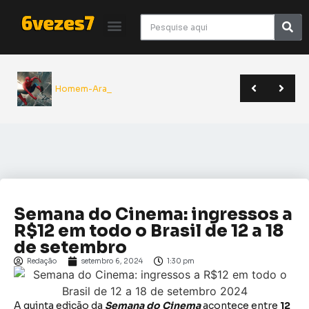
Homem-Aranha:
Giancarlo Esposito revela que quase entrou para o elenco de Superman | Sana 2026
Yu Yu Hakusho será relançado pela JBC em novo formato | Anime Friends
A Odisseia de Nolan transforma poema clássico em épico monumental do cinema | Crítica
Semana do Cinema: ingressos a
R$12 em todo o Brasil de 12 a 18
de setembro
Redação
setembro 6, 2024
1:30 pm
A quinta edição da
Semana do Cinema
acontece entre
12