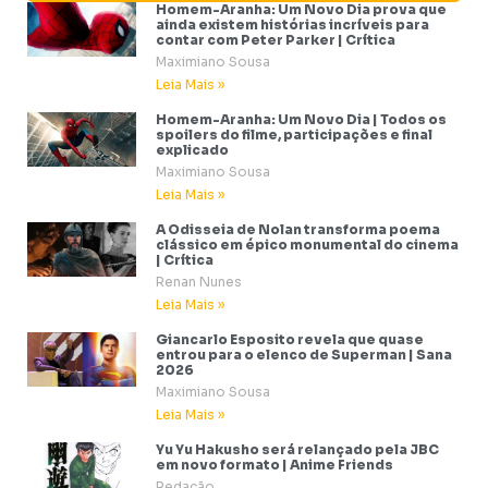
Homem-Aranha: Um Novo Dia prova que
ainda existem histórias incríveis para
contar com Peter Parker | Crítica
Maximiano Sousa
Leia Mais »
Homem-Aranha: Um Novo Dia | Todos os
spoilers do filme, participações e final
explicado
Maximiano Sousa
Leia Mais »
A Odisseia de Nolan transforma poema
clássico em épico monumental do cinema
| Crítica
Renan Nunes
Leia Mais »
Giancarlo Esposito revela que quase
entrou para o elenco de Superman | Sana
2026
Maximiano Sousa
Leia Mais »
Yu Yu Hakusho será relançado pela JBC
em novo formato | Anime Friends
Redação