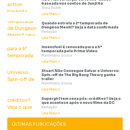
baseada nos contos de Junji Ito
Anna Rolim
Leia Mais »
Quando estreia a 2ª temporada de
Dungeon Meshi? Veja a data confirmada
Redação
Leia Mais »
Invencível é renovada para a 6ª
temporada pelo Prime Video
Maximiano Sousa
Leia Mais »
Stuart Não Consegue Salvar o Universo:
Spin-off de The Big Bang Theory ganha
trailer
Maximiano Sousa
Leia Mais »
Supergirl tem cena pós-créditos? Veja o
que acontece após o novo filme da DC
Redação
Leia Mais »
ÚLTIMAS PUBLICAÇÕES