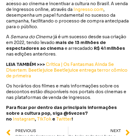
acesso ao cinema e incentivar a cultura no Brasil. A venda
de ingressos online, através da
Ingresso.com
,
desempenha um papel fundamental no sucesso da
campanha, facilitando o processo de compra antecipada
para o público.
A
Semana do Cinema
já é um sucesso desde sua criação
em 2022, tendo levado
mais de 13 milhões de
espectadores ao cinema
e arrecadado
R$ 41 milhões
nas edições anteriores.
LEIA TAMBÉM >>>
Crítica | Os Fantasmas Ainda Se
Divertem: Beetlejuice Beetlejuice entrega terror cômico
de primeira
Os horários dos filmes e mais informações sobre os
descontos estão disponíveis nos portais dos cinemas e
nas plataformas de venda de ingressos.
Para ficar por dentro das principais informações
sobre a cultura pop, siga @6vezes7
no
Instagram
,
TikTok
e
Twitter
!
PREVIOUS
NEXT