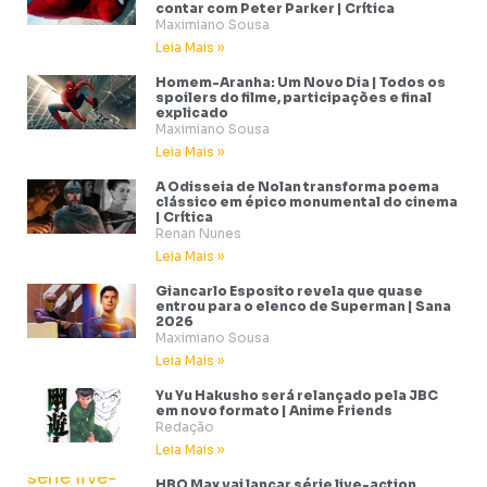
contar com Peter Parker | Crítica
Maximiano Sousa
Leia Mais »
Homem-Aranha: Um Novo Dia | Todos os
spoilers do filme, participações e final
explicado
Maximiano Sousa
Leia Mais »
A Odisseia de Nolan transforma poema
clássico em épico monumental do cinema
| Crítica
Renan Nunes
Leia Mais »
Giancarlo Esposito revela que quase
entrou para o elenco de Superman | Sana
2026
Maximiano Sousa
Leia Mais »
Yu Yu Hakusho será relançado pela JBC
em novo formato | Anime Friends
Redação
Leia Mais »
HBO Max vai lançar série live-action