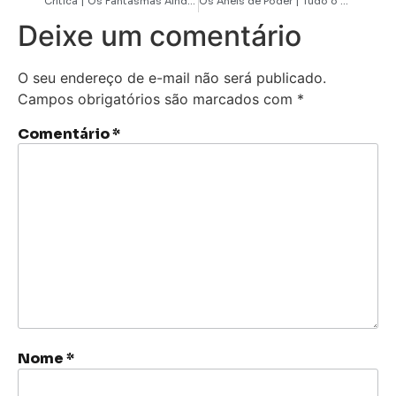
Crítica | Os Fantasmas Ainda Se Divertem: Beetlejuice Beetlejuice entrega terror cômico de primeira
Os Anéis de Poder | Tudo o que você precisa saber sobre os elfos de Senhor dos Anéis
Deixe um comentário
O seu endereço de e-mail não será publicado.
Campos obrigatórios são marcados com
*
Comentário
*
Nome
*