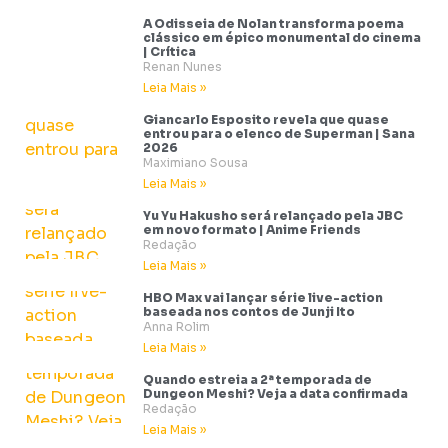
A Odisseia de Nolan transforma poema
clássico em épico monumental do cinema
| Crítica
Renan Nunes
Leia Mais »
Giancarlo Esposito revela que quase
entrou para o elenco de Superman | Sana
2026
Maximiano Sousa
Leia Mais »
Yu Yu Hakusho será relançado pela JBC
em novo formato | Anime Friends
Redação
Leia Mais »
HBO Max vai lançar série live-action
baseada nos contos de Junji Ito
Anna Rolim
Leia Mais »
Quando estreia a 2ª temporada de
Dungeon Meshi? Veja a data confirmada
Redação
Leia Mais »