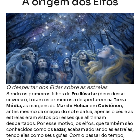
A origem dos Elfos
O despertar dos Eldar sobre as estrelas
Sendo os primeiros filhos de
Eru Ilúvatar
(deus desse
universo), foram os primeiros a despertarem na
Terra-
Média,
as margens do
Mar de Helcar
em
Cuiviénen,
antes mesmo da criação do sol e da lua, apenas o céu e as
estrelas eram vistos por esses que ali tinham
despertados. Por esse motivo, os elfos, que também são
conhecidos como os
Eldar,
acabam adorando as estrelas,
tendo elas como seus guias. Com o passar do tempo,