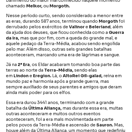
banimento do maior mal conhecido naquele momento
chamado
Melkor,
ou
Morgoth.
Nesse período curto, sendo considerado a menor entre
as eras, durando 587 anos, terminou quando
Morgoth
foi
derrubado pelos exércitos de
Valinor
e
Beleriand
, além
da ajuda dos deuses, que ficou conhecida como a
Guerra
da
Ira,
mas que por fim, com a queda do grande mal, e
aquele pedaço da Terra-Média, acabou sendo engolida
pelo mar. Além disso, outras seis grandes batalhas
aconteceram, marcando uma era de lágrimas e sangue.
Já na
2ª Era
, os Eldar acabaram tomando boa parte das
terras ao norte da
Terra-Média,
sendo elas
em
Lindon
e
Eregion.
Lá, o
AltoRei Gil-galad,
reina em
mundo paz e harmonia após a grande guerra, mas
sempre auxiliado de seus parentes e amigos que deram
ainda mais poder para os elfos.
Essa era durou 3441 anos, terminando com a grande
batalha da
Última Aliança,
mas durante essa era, muitas
outras aconteceram e muitos outros eventos
aconteceram, foi a era mais movimentada em parte
pelos povos da Terra-Média e ascensão de
Sauron.
Mas,
houve além da Última Aliança, um momento que redefiniu