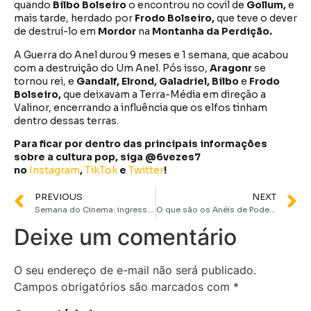
quando
Bilbo Bolseiro
o encontrou no covil de
Gollum,
e
mais tarde, herdado por
Frodo Bolseiro,
que teve o dever
de destruí-lo em
Mordor
na
Montanha da Perdição.
A Guerra do Anel durou 9 meses e 1 semana, que acabou
com a destruição do Um Anel. Pós isso,
Aragonr
se
tornou rei, e
Gandalf, Elrond, Galadriel, Bilbo
e
Frodo
Bolseiro,
que deixavam a Terra-Média em direção a
Valinor, encerrando a influência que os elfos tinham
dentro dessas terras.
Para ficar por dentro das principais informações
sobre a cultura pop, siga @6vezes7
no
Instagram
,
TikTok
e
Twitter
!
PREVIOUS
NEXT
Semana do Cinema: ingressos a R$12 em todo o Brasil de 12 a 18 de setembro
O que são os Anéis de Poder? Conheça os artefatos que são destaque na série do Senhor dos Anéis
Deixe um comentário
O seu endereço de e-mail não será publicado.
Campos obrigatórios são marcados com
*