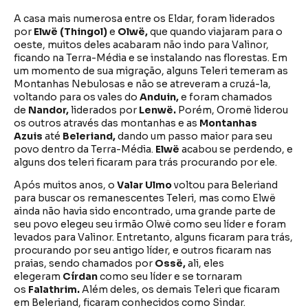
A casa mais numerosa entre os Eldar, foram liderados
por
Elwë (Thingol)
e
Olwë,
que quando viajaram para o
oeste, muitos deles acabaram não indo para Valinor,
ficando na Terra-Média e se instalando nas florestas. Em
um momento de sua migração, alguns Teleri temeram as
Montanhas Nebulosas e não se atreveram a cruzá-la,
voltando para os vales do
Anduin,
e foram chamados
de
Nandor,
liderados por
Lenwë.
Porém, Oromë liderou
os outros através das montanhas e as
Montanhas
Azuis
até
Beleriand,
dando um passo maior para seu
povo dentro da Terra-Média.
Elwë
acabou se perdendo, e
alguns dos teleri ficaram para trás procurando por ele.
Após muitos anos, o
Valar
Ulmo
voltou para Beleriand
para buscar os remanescentes Teleri, mas como Elwë
ainda não havia sido encontrado, uma grande parte de
seu povo elegeu seu irmão Olwë como seu líder e foram
levados para Valinor. Entretanto, alguns ficaram para trás,
procurando por seu antigo líder, e outros ficaram nas
praias, sendo chamados por
Ossë,
ali, eles
elegeram
Círdan
como seu líder e se tornaram
os
Falathrim.
Além deles, os demais Teleri que ficaram
em Beleriand, ficaram conhecidos como Sindar.