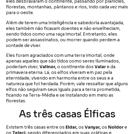
eles desbravaram o continente, passando por planícies,
florestas, montanhas, pântanos e rios, indo cada vez mais
para o oeste.
Além de terem uma inteligência e sabedoria avantajada,
eles também não ficavam doentes e não envelheciam,
sendo tidos como uma raça imortal. Entretanto, eles
podem ser assassinatos, ou morrer quando perdem a
vontade de viver.
Eles foram agraciados com uma terra imortal, onde
apenas aqueles que são tidos como seres iluminados,
poderiam viver,
Valinor,
o continente dos
Valar
e da
primavera eterna. Lá, os elfos viveram em paz pela
eternidade, vivendo em harmonia entre os seus e a
natureza que foi herdada. Porém, vale ressaltar que alguns
elfos não seguiram seus iguais para a terra prometida,
ficando na Terra-Média e se instalando em meio as
florestas.
As três casas Élficas
Existem três casas entre os
Eldar,
os
Vanyar,
os
Noldor
e
os
Teleri,
sendo diferenciados em suas práticas e