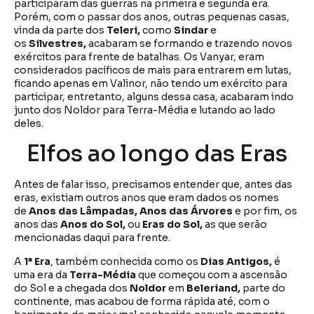
participaram das guerras na primeira e segunda era.
Porém, com o passar dos anos, outras pequenas casas,
vinda da parte dos
Teleri,
como
Sindar
e
os
Silvestres,
acabaram se formando e trazendo novos
exércitos para frente de batalhas. Os Vanyar, eram
considerados pacíficos de mais para entrarem em lutas,
ficando apenas em Valinor, não tendo um exército para
participar, entretanto, alguns dessa casa, acabaram indo
junto dos Noldor para Terra-Média e lutando ao lado
deles.
Elfos ao longo das Eras
Antes de falar isso, precisamos entender que, antes das
eras, existiam outros anos que eram dados os nomes
de
Anos das Lâmpadas, Anos das Árvores
e por fim, os
anos das
Anos do Sol,
ou
Eras do Sol,
as que serão
mencionadas daqui para frente.
A
1ª Era
, também conhecida como os
Dias Antigos,
é
uma era da
Terra-Média
que começou com a ascensão
do Sol e a chegada dos
Noldor
em
Beleriand,
parte do
continente, mas acabou de forma rápida até, com o