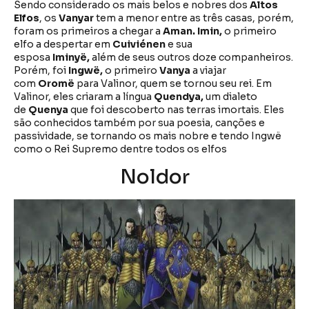
Sendo considerado os mais belos e nobres dos
Altos
Elfos
, os
Vanyar
tem a menor entre as três casas, porém,
foram os primeiros a chegar a
Aman. Imin,
o primeiro
elfo a despertar em
Cuiviénen
e sua
esposa
Iminyë,
além de seus outros doze companheiros.
Porém, foi
Ingwë,
o primeiro
Vanya
a viajar
com
Oromë
para Valinor, quem se tornou seu rei. Em
Valinor, eles criaram a língua
Quendya,
um dialeto
de
Quenya
que foi descoberto nas terras imortais. Eles
são conhecidos também por sua poesia, canções e
passividade, se tornando os mais nobre e tendo Ingwë
como o Rei Supremo dentre todos os elfos
Noldor