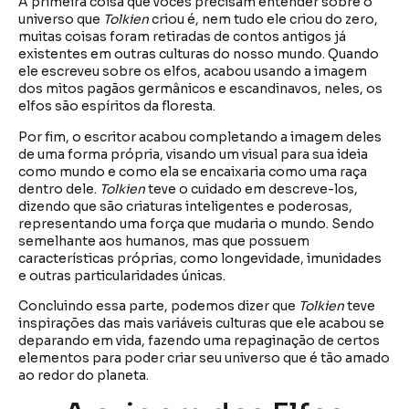
A primeira coisa que vocês precisam entender sobre o
universo que
Tolkien
criou é, nem tudo ele criou do zero,
muitas coisas foram retiradas de contos antigos já
existentes em outras culturas do nosso mundo. Quando
ele escreveu sobre os elfos, acabou usando a imagem
dos mitos pagãos germânicos e escandinavos, neles, os
elfos são espíritos da floresta.
Por fim, o escritor acabou completando a imagem deles
de uma forma própria, visando um visual para sua ideia
como mundo e como ela se encaixaria como uma raça
dentro dele.
Tolkien
teve o cuidado em descreve-los,
dizendo que são criaturas inteligentes e poderosas,
representando uma força que mudaria o mundo. Sendo
semelhante aos humanos, mas que possuem
características próprias, como longevidade, imunidades
e outras particularidades únicas.
Concluindo essa parte, podemos dizer que
Tolkien
teve
inspirações das mais variáveis culturas que ele acabou se
deparando em vida, fazendo uma repaginação de certos
elementos para poder criar seu universo que é tão amado
ao redor do planeta.