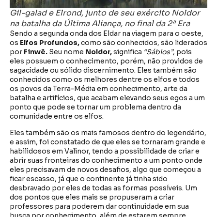
Gil-galad e Elrond, junto de seu exército Noldor
na batalha da Última Aliança, no final da 2ª Era
Sendo a segunda onda dos Eldar na viagem para o oeste,
os
Elfos Profundos,
como são conhecidos, são liderados
por
Finwë.
Seu nome
Noldor,
significa
“Sábios”
, pois
eles possuem o conhecimento, porém, não providos de
sagacidade ou sólido discernimento. Eles também são
conhecidos como os melhores dentre os elfos e todos
os povos da Terra-Média em conhecimento, arte da
batalha e artifícios, que acabam elevando seus egos a um
ponto que pode se tornar um problema dentro da
comunidade entre os elfos.
Eles também são os mais famosos dentro do legendário,
e assim, foi constatado de que eles se tornaram grande e
habilidosos em Valinor, tendo a possibilidade de criar e
abrir suas fronteiras do conhecimento a um ponto onde
eles precisavam de novos desafios, algo que começou a
ficar escasso, já que o continente já tinha sido
desbravado por eles de todas as formas possíveis. Um
dos pontos que eles mais se propuseram a criar
professores para poderem dar continuidade em sua
busca por conhecimento, além de estarem sempre