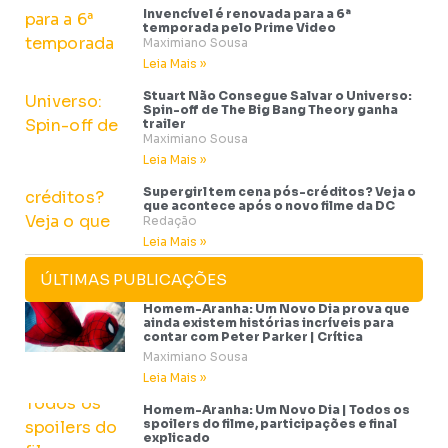
Invencível é renovada para a 6ª
temporada pelo Prime Video
Maximiano Sousa
Leia Mais »
Stuart Não Consegue Salvar o Universo:
Spin-off de The Big Bang Theory ganha
trailer
Maximiano Sousa
Leia Mais »
Supergirl tem cena pós-créditos? Veja o
que acontece após o novo filme da DC
Redação
Leia Mais »
ÚLTIMAS PUBLICAÇÕES
Homem-Aranha: Um Novo Dia prova que
ainda existem histórias incríveis para
contar com Peter Parker | Crítica
Maximiano Sousa
Leia Mais »
Homem-Aranha: Um Novo Dia | Todos os
spoilers do filme, participações e final
explicado