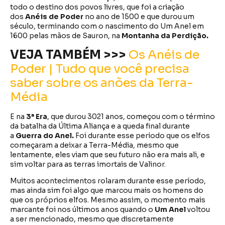
todo o destino dos povos livres, que foi a criação
dos
Anéis de Poder
no ano de 1500 e que durou um
século, terminando com o nascimento do Um Anel em
1600 pelas mãos de Sauron, na
Montanha da Perdição.
VEJA TAMBÉM >>>
Os Anéis de
Poder | Tudo que você precisa
saber sobre os anões da Terra-
Média
E na
3ª Era
, que durou 3021 anos, começou com o término
da batalha da Última Aliança e a queda final durante
a
Guerra do Anel.
Foi durante esse período que os elfos
começaram a deixar a Terra-Média, mesmo que
lentamente, eles viam que seu futuro não era mais ali, e
sim voltar para as terras imortais de Valinor.
Muitos acontecimentos rolaram durante esse período,
mas ainda sim foi algo que marcou mais os homens do
que os próprios elfos. Mesmo assim, o momento mais
marcante foi nos últimos anos quando o
Um Anel
voltou
a ser mencionado, mesmo que discretamente