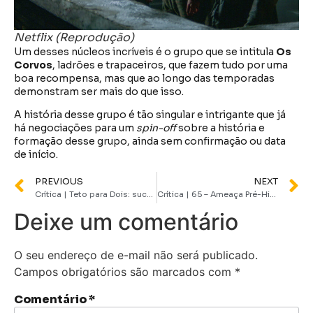
Netflix (Reprodução)
Um desses núcleos incríveis é o grupo que se intitula
Os
Corvos
, ladrões e trapaceiros, que fazem tudo por uma
boa recompensa, mas que ao longo das temporadas
demonstram ser mais do que isso.
A história desse grupo é tão singular e intrigante que já
há negociações para um
spin-off
sobre a história e
formação desse grupo, ainda sem confirmação ou data
de início.
PREVIOUS
NEXT
Crítica | Teto para Dois: sucesso de Beth O’Leary chega no streaming
Crítica | 65 – Ameaça Pré-Histórica é uma bagunça narrativa vazia e sem propósito
Deixe um comentário
O seu endereço de e-mail não será publicado.
Campos obrigatórios são marcados com
*
Comentário
*