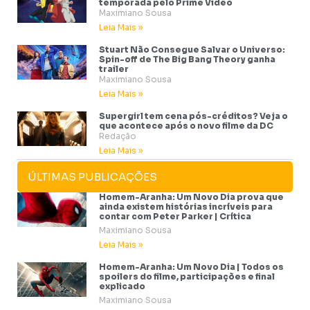
temporada pelo Prime Video
Maximiano Sousa
Leia Mais »
Stuart Não Consegue Salvar o Universo:
Spin-off de The Big Bang Theory ganha
trailer
Maximiano Sousa
Leia Mais »
Supergirl tem cena pós-créditos? Veja o
que acontece após o novo filme da DC
Redação
Leia Mais »
ÚLTIMAS PUBLICAÇÕES
Homem-Aranha: Um Novo Dia prova que
ainda existem histórias incríveis para
contar com Peter Parker | Crítica
Maximiano Sousa
Leia Mais »
Homem-Aranha: Um Novo Dia | Todos os
spoilers do filme, participações e final
explicado
Maximiano Sousa