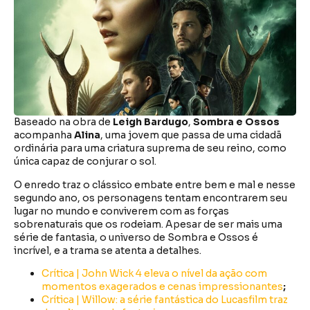
Baseado na obra de
Leigh Bardugo
,
Sombra e Ossos
acompanha
Alina
, uma jovem que passa de uma cidadã
ordinária para uma criatura suprema de seu reino, como
única capaz de conjurar o sol.
O enredo traz o clássico embate entre bem e mal e nesse
segundo ano, os personagens tentam encontrarem seu
lugar no mundo e conviverem com as forças
sobrenaturais que os rodeiam. Apesar de ser mais uma
série de fantasia, o universo de Sombra e Ossos é
incrível, e a trama se atenta a detalhes.
Crítica | John Wick 4 eleva o nível da ação com
momentos exagerados e cenas impressionantes
;
Crítica | Willow: a série fantástica do Lucasfilm traz