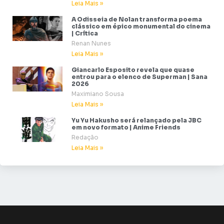
Leia Mais »
A Odisseia de Nolan transforma poema
clássico em épico monumental do cinema
| Crítica
Renan Nunes
Leia Mais »
Giancarlo Esposito revela que quase
entrou para o elenco de Superman | Sana
2026
Maximiano Sousa
Leia Mais »
Yu Yu Hakusho será relançado pela JBC
em novo formato | Anime Friends
Redação
Leia Mais »