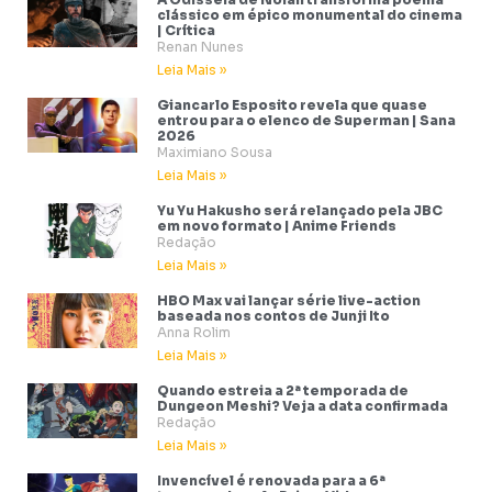
clássico em épico monumental do cinema
| Crítica
Renan Nunes
Leia Mais »
Giancarlo Esposito revela que quase
entrou para o elenco de Superman | Sana
2026
Maximiano Sousa
Leia Mais »
Yu Yu Hakusho será relançado pela JBC
em novo formato | Anime Friends
Redação
Leia Mais »
HBO Max vai lançar série live-action
baseada nos contos de Junji Ito
Anna Rolim
Leia Mais »
Quando estreia a 2ª temporada de
Dungeon Meshi? Veja a data confirmada
Redação
Leia Mais »
Invencível é renovada para a 6ª