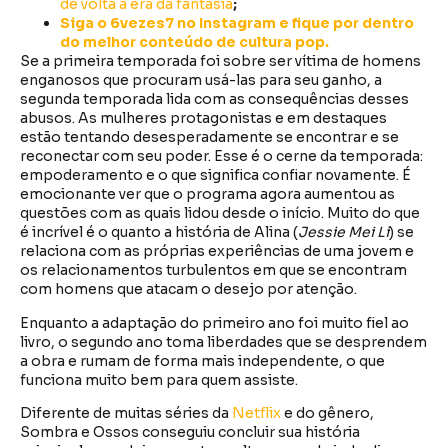
de volta a era da fantasia
;
Siga o 6vezes7 no Instagram e fique por dentro
do melhor conteúdo de cultura pop.
Se a primeira temporada foi sobre ser vítima de homens
enganosos que procuram usá-las para seu ganho, a
segunda temporada lida com as consequências desses
abusos. As mulheres protagonistas e em destaques
estão tentando desesperadamente se encontrar e se
reconectar com seu poder. Esse é o cerne da temporada:
empoderamento e o que significa confiar novamente. É
emocionante ver que o programa agora aumentou as
questões com as quais lidou desde o início. Muito do que
é incrível é o quanto a história de Alina (
Jessie Mei Li
) se
relaciona com as próprias experiências de uma jovem e
os relacionamentos turbulentos em que se encontram
com homens que atacam o desejo por atenção.
Enquanto a adaptação do primeiro ano foi muito fiel ao
livro, o segundo ano toma liberdades que se desprendem
a obra e rumam de forma mais independente, o que
funciona muito bem para quem assiste.
Diferente de muitas séries da
Netflix
e do gênero,
Sombra e Ossos conseguiu concluir sua história