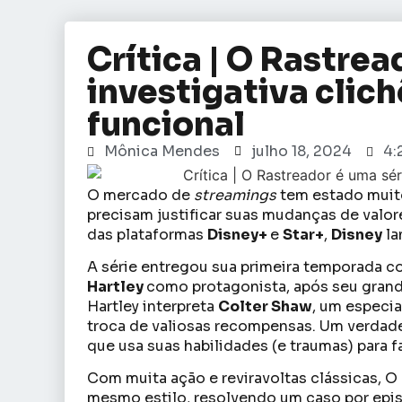
Crítica | O Rastrea
investigativa clic
funcional
Mônica Mendes
julho 18, 2024
4:
O mercado de
streamings
tem estado muit
precisam justificar suas mudanças de valor
das plataformas
Disney+
e
Star+
,
Disney
la
A série entregou sua primeira temporada co
Hartley
como protagonista, após seu grand
Hartley interpreta
Colter Shaw
, um especia
troca de valiosas recompensas. Um verdad
que usa suas habilidades (e traumas) para f
Com muita ação e reviravoltas clássicas, O
mesmo estilo, resolvendo um caso por epi