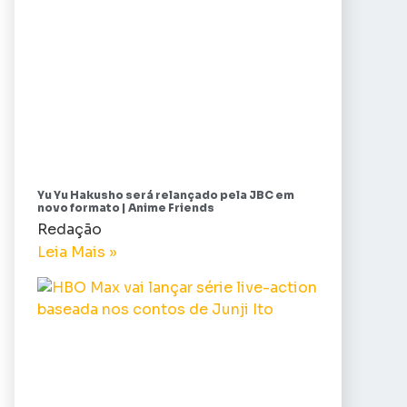
Yu Yu Hakusho será relançado pela JBC em
novo formato | Anime Friends
Redação
Leia Mais »