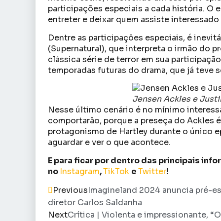
participações especiais a cada história. O 
entreter e deixar quem assiste interessado p
Dentre as participações especiais, é inevi
(Supernatural), que interpreta o irmão do p
clássica série de terror em sua participaçã
temporadas futuras do drama, que já teve 
Jensen Ackles e Justi
Nesse último cenário é no mínimo interess
comportarão, porque a preseça do Ackles 
protagonismo de Hartley durante o único e
aguardar e ver o que acontece.
E para ficar por dentro das principais in
no
Instagram
,
TikTok
e
Twitter
!
Previous
Imagineland 2024 anuncia pré-es
diretor Carlos Saldanha
Next
Crítica | Violenta e impressionante, “