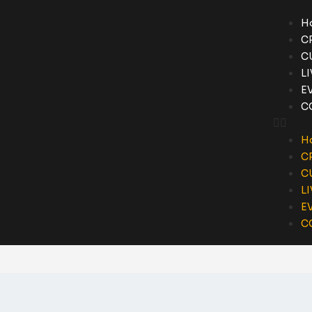
H
C
C
L
E
C
H
C
C
L
E
C