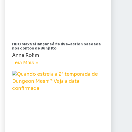
HBO Max vai lançar série live-action baseada
nos contos de Junji Ito
Anna Rolim
Leia Mais »