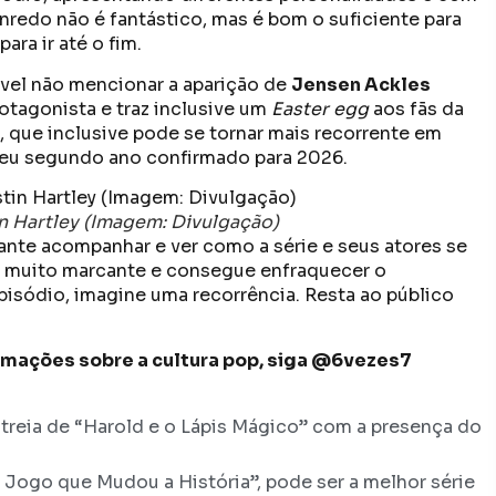
enredo não é fantástico, mas é bom o suficiente para
ara ir até o fim.
tável não mencionar a aparição de
Jensen Ackles
rotagonista e traz inclusive um
Easter egg
aos fãs da
o, que inclusive pode se tornar mais recorrente em
seu segundo ano confirmado para 2026.
n Hartley (Imagem: Divulgação)
ante acompanhar e ver como a série e seus atores se
é muito marcante e consegue enfraquecer o
pisódio, imagine uma recorrência. Resta ao público
formações sobre a cultura pop, siga @6vezes7
treia de “Harold e o Lápis Mágico” com a presença do
O Jogo que Mudou a História”, pode ser a melhor série