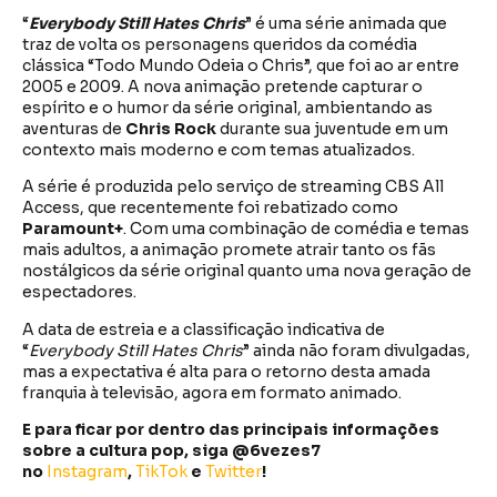
“
Everybody Still Hates Chris
” é uma série animada que
traz de volta os personagens queridos da comédia
clássica “Todo Mundo Odeia o Chris”, que foi ao ar entre
2005 e 2009. A nova animação pretende capturar o
espírito e o humor da série original, ambientando as
aventuras de
Chris Rock
durante sua juventude em um
contexto mais moderno e com temas atualizados.
A série é produzida pelo serviço de streaming CBS All
Access, que recentemente foi rebatizado como
Paramount+
. Com uma combinação de comédia e temas
mais adultos, a animação promete atrair tanto os fãs
nostálgicos da série original quanto uma nova geração de
espectadores.
A data de estreia e a classificação indicativa de
“
Everybody Still Hates Chris
” ainda não foram divulgadas,
mas a expectativa é alta para o retorno desta amada
franquia à televisão, agora em formato animado.
E para ficar por dentro das principais informações
sobre a cultura pop, siga @6vezes7
no
Instagram
,
TikTok
e
Twitter
!