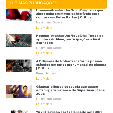
ÚLTIMAS PUBLICAÇÕES
Homem-Aranha: Um Novo Dia prova que
ainda existem histórias incríveis para
contar com Peter Parker | Crítica
Maximiano Sousa
Leia Mais »
Homem-Aranha: Um Novo Dia | Todos os
spoilers do filme, participações e final
explicado
Maximiano Sousa
Leia Mais »
A Odisseia de Nolan transforma poema
clássico em épico monumental do cinema
| Crítica
Renan Nunes
Leia Mais »
Giancarlo Esposito revela que quase
entrou para o elenco de Superman | Sana
2026
Maximiano Sousa
Leia Mais »
Yu Yu Hakusho será relançado pela JBC