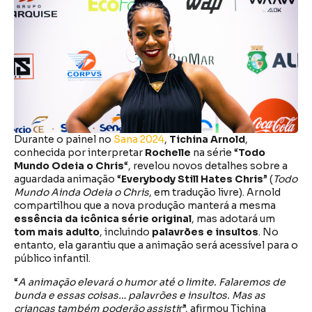
Durante o painel no
Sana 2024
,
Tichina Arnold
,
conhecida por interpretar
Rochelle
na série “
Todo
Mundo Odeia o Chris
“, revelou novos detalhes sobre a
aguardada animação “
Everybody Still Hates Chris
” (
Todo
Mundo Ainda Odeia o Chris
, em tradução livre). Arnold
compartilhou que a nova produção manterá a mesma
essência da icônica série original
, mas adotará um
tom mais adulto
, incluindo
palavrões e insultos
. No
entanto, ela garantiu que a animação será acessível para o
público infantil.
“
A animação elevará o humor até o limite. Falaremos de
bunda e essas coisas… palavrões e insultos. Mas as
crianças também poderão assisti
r”, afirmou Tichina