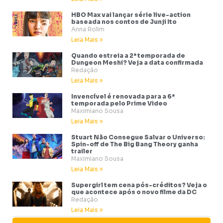
HBO Max vai lançar série live-action
baseada nos contos de Junji Ito
Anna Rolim
Leia Mais »
Quando estreia a 2ª temporada de
Dungeon Meshi? Veja a data confirmada
Redação
Leia Mais »
Invencível é renovada para a 6ª
temporada pelo Prime Video
Maximiano Sousa
Leia Mais »
Stuart Não Consegue Salvar o Universo:
Spin-off de The Big Bang Theory ganha
trailer
Maximiano Sousa
Leia Mais »
Supergirl tem cena pós-créditos? Veja o
que acontece após o novo filme da DC
Redação
Leia Mais »