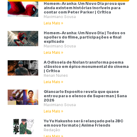
Homem-Aranha: Um Novo Dia prova que
ainda existem histórias incríveis para
contar com Peter Parker | Crítica
Maximiano Sousa
Leia Mais »
Homem-Aranha: Um Novo Dia | Todos os
spoilers do filme, participações e final
explicado
Maximiano Sousa
Leia Mais »
A Odisseia de Nolan transforma poema
clássico em épico monumental do cinema
| Crítica
Renan Nunes
Leia Mais »
Giancarlo Esposito revela que quase
entrou para o elenco de Superman | Sana
2026
Maximiano Sousa
Leia Mais »
Yu Yu Hakusho será relançado pela JBC
em novo formato | Anime Friends
Redação
Leia Mais »