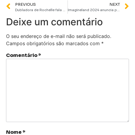
PREVIOUS
NEXT
Dubladora de Rochelle fala sobre sua participação na nova animação de Todo Mundo Odeia o Chris
Imagineland 2024 anuncia pré-estreia de “Harold e o Lápis Mágico” com a presença do diretor Carlos Saldanha
Deixe um comentário
O seu endereço de e-mail não será publicado.
Campos obrigatórios são marcados com
*
Comentário
*
Nome
*