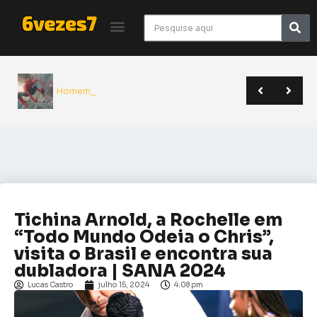
Homem-Ara
Giancarlo Esposito revela que quase entrou para o elenco de Superman | Sana 2026
Yu Yu Hakusho será relançado pela JBC em novo formato | Anime Friends
A Odisseia de Nolan transforma poema clássico em épico monumental do cinema | Crítica
Tichina Arnold, a Rochelle em
“Todo Mundo Odeia o Chris”,
visita o Brasil e encontra sua
dubladora | SANA 2024
Lucas Castro
julho 15, 2024
4:08 pm