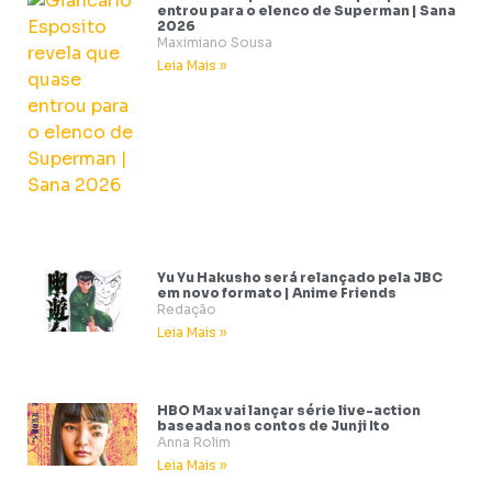
entrou para o elenco de Superman | Sana
2026
Maximiano Sousa
Leia Mais »
Yu Yu Hakusho será relançado pela JBC
em novo formato | Anime Friends
Redação
Leia Mais »
HBO Max vai lançar série live-action
baseada nos contos de Junji Ito
Anna Rolim
Leia Mais »