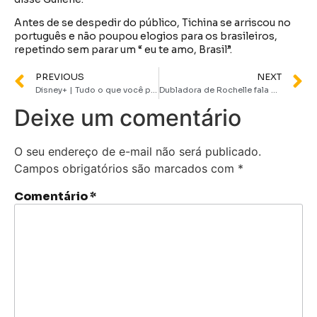
Antes de se despedir do público, Tichina se arriscou no
português e não poupou elogios para os brasileiros,
repetindo sem parar um “ eu te amo, Brasil”.
PREVIOUS
NEXT
Disney+ | Tudo o que você precisa saber sobre a 3ª temporada de O Urso
Dubladora de Rochelle fala sobre sua participação na nova animação de Todo Mundo Odeia o Chris
Deixe um comentário
O seu endereço de e-mail não será publicado.
Campos obrigatórios são marcados com
*
Comentário
*