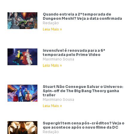
Quando estreia a 2ª temporada de
Dungeon Meshi? Veja a data confirmada
Redação
Leia Mais »
Invencível é renovada para a 6ª
temporada pelo Prime Video
Maximiano Sousa
Leia Mais »
Stuart Não Consegue Salvar o Universo:
Spin-off de The Big Bang Theory ganha
trailer
Maximiano Sousa
Leia Mais »
Supergirl tem cena pós-créditos? Veja o
que acontece após o novo filme da DC
Redação