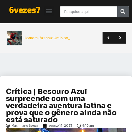
Homem-Aranha: Um Novo D
Giancarlo Esposito revela que quase entrou para o elenco de Superman | Sana 2026
Yu Yu Hakusho será relançado pela JBC em novo formato | Anime Friends
A Odisseia de Nolan transforma poema clássico em épico monumental do cinema | Crítica
Crítica | Besouro Azul
surpreende com uma
verdadeira aventura latina e
prova que o gênero ainda não
está saturado
Maximiano Sousa
agosto 17, 2023
9:10 am