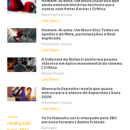
Homem-Aranha: Um Novo Dia prova que
ainda existem histórias incríveis para
contar com Peter Parker | Crítica
Maximiano Sousa
Leia Mais »
Homem-Aranha: Um Novo Dia | Todos os
spoilers do filme, participações e final
explicado
Maximiano Sousa
Leia Mais »
A Odisseia de Nolan transforma poema
clássico em épico monumental do cinema
| Crítica
Renan Nunes
Leia Mais »
Giancarlo Esposito revela que quase
entrou para o elenco de Superman | Sana
2026
Maximiano Sousa
Leia Mais »
Yu Yu Hakusho será relançado pela JBC
em novo formato | Anime Friends
Redação