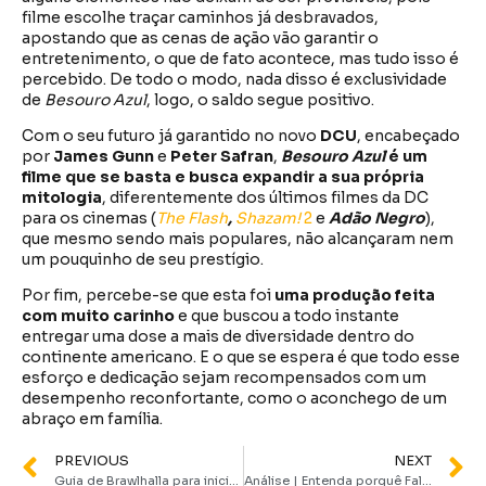
filme escolhe traçar caminhos já desbravados,
apostando que as cenas de ação vão garantir o
entretenimento, o que de fato acontece, mas tudo isso é
percebido. De todo o modo, nada disso é exclusividade
de
Besouro Azul
, logo, o saldo segue positivo.
Com o seu futuro já garantido no novo
DCU
, encabeçado
por
James Gunn
e
Peter Safran
,
Besouro Azul
é um
filme que se basta e busca expandir a sua própria
mitologia
, diferentemente dos últimos filmes da DC
para os cinemas (
The Flash
,
Shazam!
2
e
Adão Negro
),
que mesmo sendo mais populares, não alcançaram nem
um pouquinho de seu prestígio.
Por fim, percebe-se que esta foi
uma produção feita
com muito carinho
e que buscou a todo instante
entregar uma dose a mais de diversidade dentro do
continente americano. E o que se espera é que todo esse
esforço e dedicação sejam recompensados com um
desempenho reconfortante, como o aconchego de um
abraço em família.
PREVIOUS
NEXT
Guia de Brawlhalla para iniciantes | Dicas e sugestões para quem está começando no jogo
Análise | Entenda porquê Fale Comigo tem chocado o público com narrativa sobrenatural