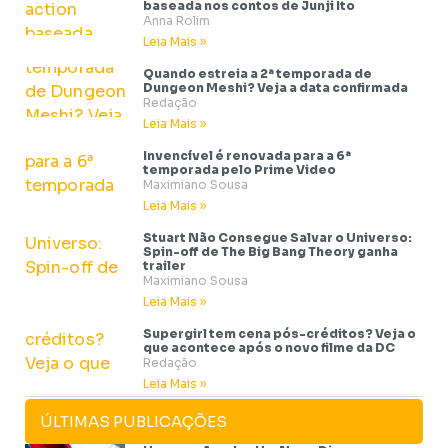
baseada nos contos de Junji Ito
Anna Rolim
Leia Mais »
Quando estreia a 2ª temporada de
Dungeon Meshi? Veja a data confirmada
Redação
Leia Mais »
Invencível é renovada para a 6ª
temporada pelo Prime Video
Maximiano Sousa
Leia Mais »
Stuart Não Consegue Salvar o Universo:
Spin-off de The Big Bang Theory ganha
trailer
Maximiano Sousa
Leia Mais »
Supergirl tem cena pós-créditos? Veja o
que acontece após o novo filme da DC
Redação
Leia Mais »
ÚLTIMAS PUBLICAÇÕES