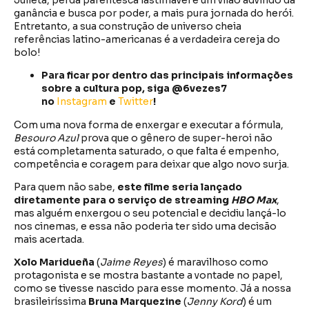
ganância e busca por poder, a mais pura jornada do herói.
Entretanto, a sua construção de universo cheia
referências latino-americanas é a verdadeira cereja do
bolo!
Para ficar por dentro das principais informações
sobre a cultura pop, siga @6vezes7
no
Instagram
e
Twitter
!
Com uma nova forma de enxergar e executar a fórmula,
Besouro Azul
prova que o gênero de super-heroi não
está completamenta saturado, o que falta é empenho,
competência e coragem para deixar que algo novo surja.
Para quem não sabe,
este filme seria lançado
diretamente para o serviço de streaming
HBO Max
,
mas alguém enxergou o seu potencial e decidiu lançá-lo
nos cinemas, e essa não poderia ter sido uma decisão
mais acertada.
Xolo Maridueña
(
Jaime Reyes
) é maravilhoso como
protagonista e se mostra bastante a vontade no papel,
como se tivesse nascido para esse momento. Já a nossa
brasileiríssima
Bruna Marquezine
(
Jenny Kord
) é um