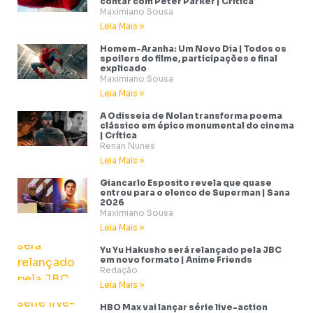
contar com Peter Parker | Crítica
Maximiano Sousa
Leia Mais »
Homem-Aranha: Um Novo Dia | Todos os
spoilers do filme, participações e final
explicado
Maximiano Sousa
Leia Mais »
A Odisseia de Nolan transforma poema
clássico em épico monumental do cinema
| Crítica
Renan Nunes
Leia Mais »
Giancarlo Esposito revela que quase
entrou para o elenco de Superman | Sana
2026
Maximiano Sousa
Leia Mais »
Yu Yu Hakusho será relançado pela JBC
em novo formato | Anime Friends
Redação
Leia Mais »
HBO Max vai lançar série live-action