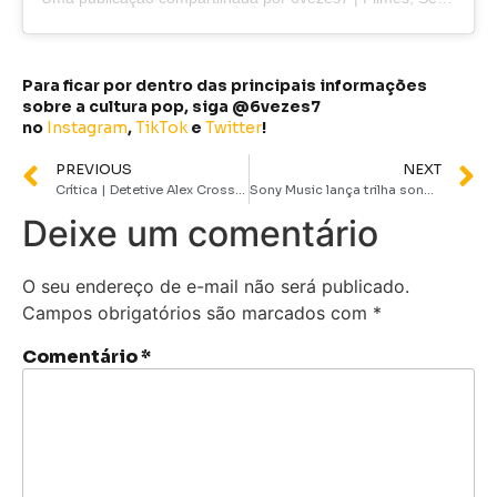
Para ficar por dentro das principais informações
sobre a cultura pop, siga @6vezes7
no
Instagram
,
TikTok
e
Twitter
!
PREVIOUS
NEXT
Crítica | Detetive Alex Cross – Série de Investigação Criminal consegue surpreender
Sony Music lança trilha sonora de “A Complete Unknown”, filme sobre Bob Dylan, em 25 de dezembro
Deixe um comentário
O seu endereço de e-mail não será publicado.
Campos obrigatórios são marcados com
*
Comentário
*