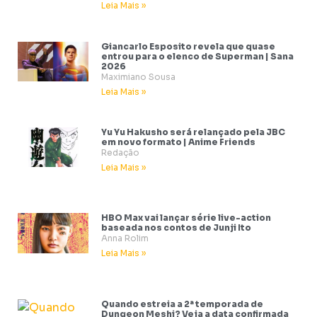
Leia Mais »
Giancarlo Esposito revela que quase
entrou para o elenco de Superman | Sana
2026
Maximiano Sousa
Leia Mais »
Yu Yu Hakusho será relançado pela JBC
em novo formato | Anime Friends
Redação
Leia Mais »
HBO Max vai lançar série live-action
baseada nos contos de Junji Ito
Anna Rolim
Leia Mais »
Quando estreia a 2ª temporada de
Dungeon Meshi? Veja a data confirmada