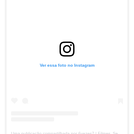
Ver essa foto no Instagram
Uma publicação compartilhada por 6vezes7 | Filmes, Series, Animes e+ (@6vezes7)