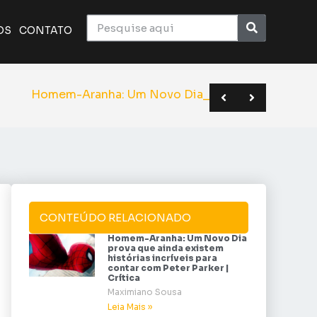
OS
CONTATO
ico monumental do cinema | Crítica
a o elenco de Superman | Sana 2026
BC em novo formato | Anime Friends
o Dia | Todos os spoilers do film
CONTEÚDO RELACIONADO
Homem-Aranha: Um Novo Dia
prova que ainda existem
histórias incríveis para
contar com Peter Parker |
Crítica
Maximiano Sousa
Leia Mais »