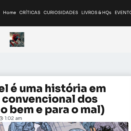
Home
CRÍTICAS
CURIOSIDADES
LIVROS & HQs
EVENT
A Odisseia de Nolan transforma poema clássico em ép
Giancarlo Esposito revela que quase entrou par
Yu Yu Hakusho será relançado pela J
Homem-Aranha: Um Nov
el é uma história em
o convencional dos
 o bem e para o mal)
1:02 am