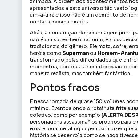
animada. A ordem dos acontecimentos nos 
apresentados a este universo tão vasto log
um-a-um; e isso não é um demérito de nen
contar a mesma história.
Aliás, a construção do personagem princip
não é um super-herói comum, e suas decis
tradicionais do gênero. Ele mata, sofre, er
heróis como
Superman
ou
Homem-Aranh
transformado pelas dificuldades que enfrent
momentos, continua a ser interessante por
maneira realista, mas também fantástica.
Pontos fracos
E nessa jornada de quase 150 volumes acon
mínimo. Eventos onde o roteirista frita sua
coletivo, como por exemplo
[ALERTA DE S
personagens assassina* os próprios pais e 
existe uma metalinguagem para dizer que a
história se desenrola como se nada tivess