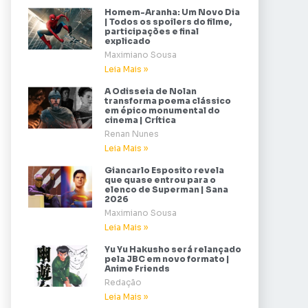
Homem-Aranha: Um Novo Dia
| Todos os spoilers do filme,
participações e final
explicado
Maximiano Sousa
Leia Mais »
A Odisseia de Nolan
transforma poema clássico
em épico monumental do
cinema | Crítica
Renan Nunes
Leia Mais »
Giancarlo Esposito revela
que quase entrou para o
elenco de Superman | Sana
2026
Maximiano Sousa
Leia Mais »
Yu Yu Hakusho será relançado
pela JBC em novo formato |
Anime Friends
Redação
Leia Mais »