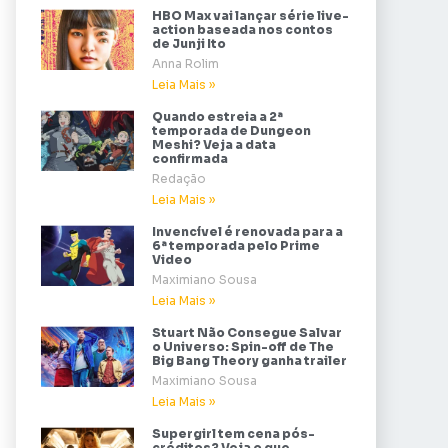
HBO Max vai lançar série live-
action baseada nos contos
de Junji Ito
Anna Rolim
Leia Mais »
Quando estreia a 2ª
temporada de Dungeon
Meshi? Veja a data
confirmada
Redação
Leia Mais »
Invencível é renovada para a
6ª temporada pelo Prime
Video
Maximiano Sousa
Leia Mais »
Stuart Não Consegue Salvar
o Universo: Spin-off de The
Big Bang Theory ganha trailer
Maximiano Sousa
Leia Mais »
Supergirl tem cena pós-
créditos? Veja o que