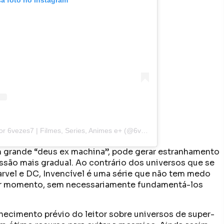
Uma publicação compartilhada por 6vezes7 | Filmes, Series, Animes e+ (@6vezes7)
m grande “deus ex machina”, pode gerar estranhamento
ssão mais gradual. Ao contrário dos universos que se
rvel e DC, Invencível é uma série que não tem medo
uer momento, sem necessariamente fundamentá-los
nhecimento prévio do leitor sobre universos de super-