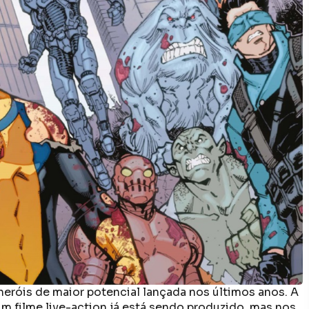
eróis de maior potencial lançada nos últimos anos. A
um filme live-action já está sendo produzido, mas nos