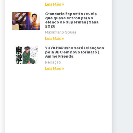
Leia Mais »
Giancarlo Esposito revela
que quase entrou para o
elenco de Superman | Sana
2026
Maximiano Sousa
Leia Mais »
Yu Yu Hakusho será relançado
pela JBC em novo formato |
Anime Friends
Redação
Leia Mais »