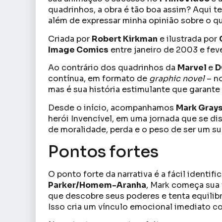
quadrinhos, a obra é tão boa assim? Aqui te
além de expressar minha opinião sobre o qu
Criada por
Robert Kirkman
e ilustrada por
Image Comics
entre janeiro de 2003 e fe
Ao contrário dos quadrinhos da
Marvel
e
D
contínua, em formato de
graphic novel
– no
mas é sua história estimulante que garante 
Desde o início, acompanhamos
Mark Gray
herói Invencível, em uma jornada que se di
de moralidade, perda e o peso de ser um s
Pontos fortes
O ponto forte da narrativa é a fácil identif
Parker/Homem-Aranha
, Mark começa sua
que descobre seus poderes e tenta equilibr
Isso cria um vínculo emocional imediato c