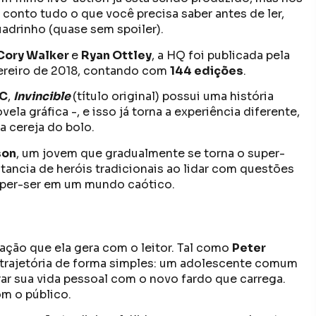
 conto tudo o que você precisa saber antes de ler,
adrinho (quase sem spoiler).
Cory Walker
e
Ryan Ottley
, a HQ foi publicada pela
vereiro de 2018, contando com
144 edições
.
C
,
Invincible
(título original) possui uma história
vela gráfica -, e isso já torna a experiência diferente,
a cereja do bolo.
son
, um jovem que gradualmente se torna o super-
stancia de heróis tradicionais ao lidar com questões
uper-ser em um mundo caótico.
icação que ela gera com o leitor. Tal como
Peter
 trajetória de forma simples: um adolescente comum
ar sua vida pessoal com o novo fardo que carrega.
om o público.