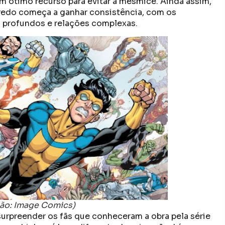
um ótimo recurso para evitar a mesmice. Ainda assim,
nredo começa a ganhar consistência, com os
profundos e relações complexas.
ção: Image Comics)
surpreender os fãs que conheceram a obra pela série