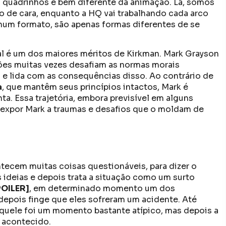
quadrinhos é bem diferente da animação. Lá, somos
o de cara, enquanto a HQ vai trabalhando cada arco
hum formato, são apenas formas diferentes de se
al é um dos maiores méritos de Kirkman. Mark Grayson
ões muitas vezes desafiam as normas morais
ra e lida com as consequências disso. Ao contrário de
a
, que mantêm seus princípios intactos, Mark é
a. Essa trajetória, embora previsível em alguns
 expor Mark a traumas e desafios que o moldam de
tecem muitas coisas questionáveis, para dizer o
s ideias e depois trata a situação como um surto
POILER]
, em determinado momento um dos
depois finge que eles sofreram um acidente. Até
quele foi um momento bastante atípico, mas depois a
e acontecido.