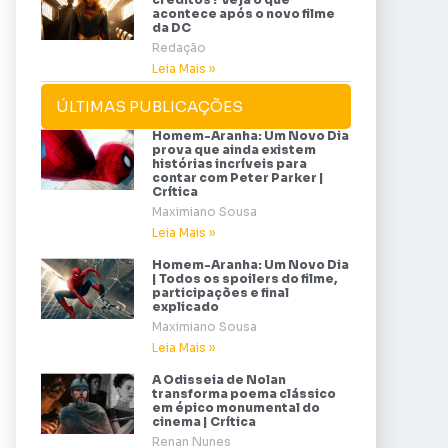
acontece após o novo filme
da DC
Redação
Leia Mais »
ÚLTIMAS PUBLICAÇÕES
Homem-Aranha: Um Novo Dia
prova que ainda existem
histórias incríveis para
contar com Peter Parker |
Crítica
Maximiano Sousa
Leia Mais »
Homem-Aranha: Um Novo Dia
| Todos os spoilers do filme,
participações e final
explicado
Maximiano Sousa
Leia Mais »
A Odisseia de Nolan
transforma poema clássico
em épico monumental do
cinema | Crítica
Renan Nunes