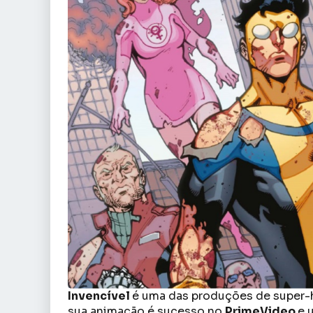
Invencível
é uma das produções de super-h
sua animação é sucesso no
PrimeVideo
e 