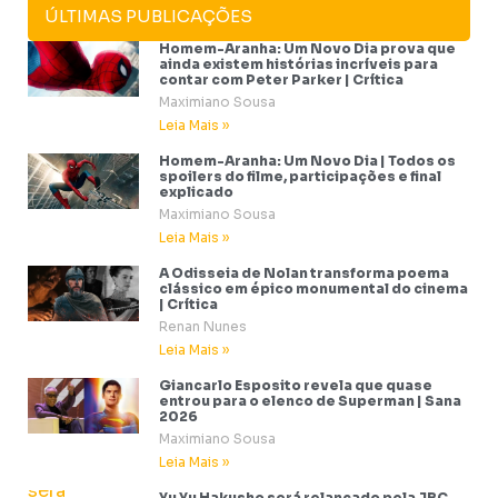
ÚLTIMAS PUBLICAÇÕES
Homem-Aranha: Um Novo Dia prova que
ainda existem histórias incríveis para
contar com Peter Parker | Crítica
Maximiano Sousa
Leia Mais »
Homem-Aranha: Um Novo Dia | Todos os
spoilers do filme, participações e final
explicado
Maximiano Sousa
Leia Mais »
A Odisseia de Nolan transforma poema
clássico em épico monumental do cinema
| Crítica
Renan Nunes
Leia Mais »
Giancarlo Esposito revela que quase
entrou para o elenco de Superman | Sana
2026
Maximiano Sousa
Leia Mais »
Yu Yu Hakusho será relançado pela JBC