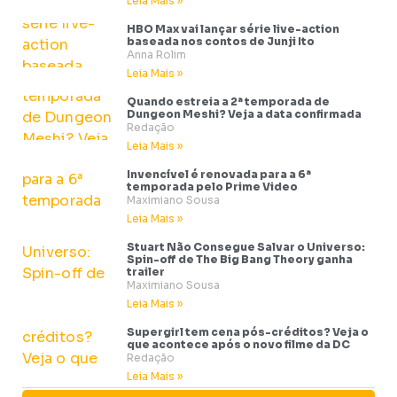
Leia Mais »
HBO Max vai lançar série live-action
baseada nos contos de Junji Ito
Anna Rolim
Leia Mais »
Quando estreia a 2ª temporada de
Dungeon Meshi? Veja a data confirmada
Redação
Leia Mais »
Invencível é renovada para a 6ª
temporada pelo Prime Video
Maximiano Sousa
Leia Mais »
Stuart Não Consegue Salvar o Universo:
Spin-off de The Big Bang Theory ganha
trailer
Maximiano Sousa
Leia Mais »
Supergirl tem cena pós-créditos? Veja o
que acontece após o novo filme da DC
Redação
Leia Mais »