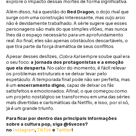
explore o impacto dessas mortes de forma significativa.
Além disso, há a questão do
Red Dragon
, o dojo rival que
surge com uma construção interessante, mas cujo arco
não é devidamente trabalhado. A série sugere que esses
personagens são mais do que simples vilões, mas nunca
lhes dá o espaço necessário para um aprofundamento
real. Ao final, eles são apenas obstáculos descartáveis, o
que tira parte da força dramática de seus conflitos.
Apesar desses deslizes,
Cobra Kai
sempre soube qual era
o seu foco:
a jornada dos protagonistas e a emoção
que ela desperta
. No calor do momento, é fácil relevar
os problemas estruturais e se deixar levar pelo
espetáculo. A temporada final pode não ser perfeita, mas
é um
encerramento digno
, capaz de deixar os fãs
satisfeitos e emocionados. Afinal, o que começou como
um projeto nostálgico se transformou em uma das séries
mais divertidas e carismáticas da Netflix, e isso, por si só,
já é um grande triunfo.
Para ficar por dentro das principais informações
sobre a cultura pop, siga @6vezes7
no
Instagram
,
TikTok
e
Twitter
!