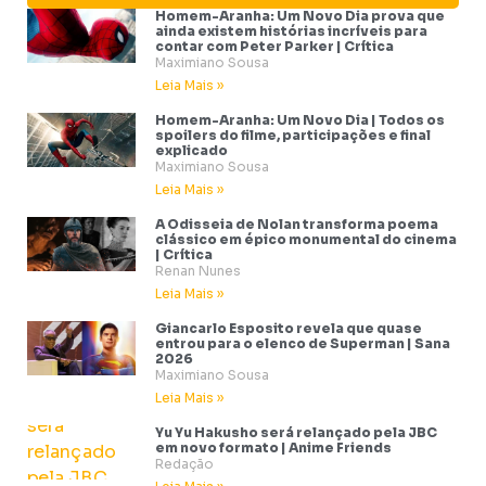
Homem-Aranha: Um Novo Dia prova que
ainda existem histórias incríveis para
contar com Peter Parker | Crítica
Maximiano Sousa
Leia Mais »
Homem-Aranha: Um Novo Dia | Todos os
spoilers do filme, participações e final
explicado
Maximiano Sousa
Leia Mais »
A Odisseia de Nolan transforma poema
clássico em épico monumental do cinema
| Crítica
Renan Nunes
Leia Mais »
Giancarlo Esposito revela que quase
entrou para o elenco de Superman | Sana
2026
Maximiano Sousa
Leia Mais »
Yu Yu Hakusho será relançado pela JBC
em novo formato | Anime Friends
Redação