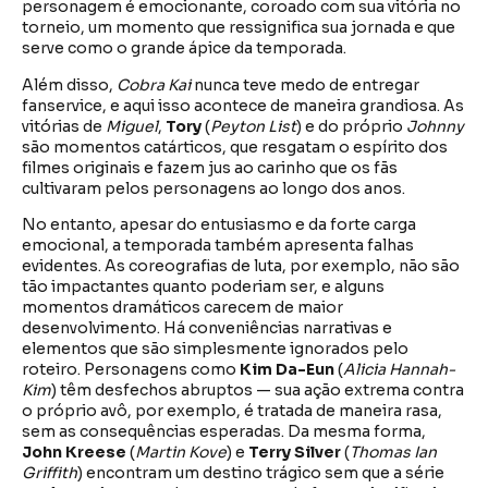
personagem é emocionante, coroado com sua vitória no
torneio, um momento que ressignifica sua jornada e que
serve como o grande ápice da temporada.
Além disso,
Cobra Kai
nunca teve medo de entregar
fanservice, e aqui isso acontece de maneira grandiosa. As
vitórias de
Miguel
,
Tory
(
Peyton List
) e do próprio
Johnny
são momentos catárticos, que resgatam o espírito dos
filmes originais e fazem jus ao carinho que os fãs
cultivaram pelos personagens ao longo dos anos.
No entanto, apesar do entusiasmo e da forte carga
emocional, a temporada também apresenta falhas
evidentes. As coreografias de luta, por exemplo, não são
tão impactantes quanto poderiam ser, e alguns
momentos dramáticos carecem de maior
desenvolvimento. Há conveniências narrativas e
elementos que são simplesmente ignorados pelo
roteiro. Personagens como
Kim Da-Eun
(
Alicia Hannah-
Kim
) têm desfechos abruptos — sua ação extrema contra
o próprio avô, por exemplo, é tratada de maneira rasa,
sem as consequências esperadas. Da mesma forma,
John Kreese
(
Martin Kove
) e
Terry Silver
(
Thomas Ian
Griffith
) encontram um destino trágico sem que a série