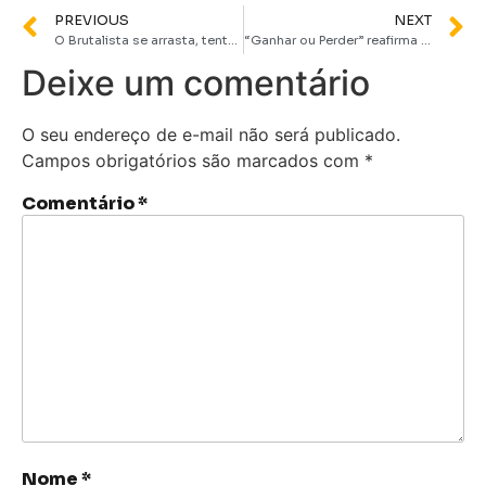
PREVIOUS
NEXT
O Brutalista se arrasta, tentando disfarçar sua falta de propósito | Crítica
“Ganhar ou Perder” reafirma a capacidade da Pixar de emocionar e entreter | Primeiras Impressões
Deixe um comentário
O seu endereço de e-mail não será publicado.
Campos obrigatórios são marcados com
*
Comentário
*
Nome
*