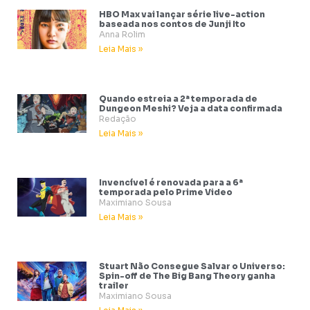
HBO Max vai lançar série live-action
baseada nos contos de Junji Ito
Anna Rolim
Leia Mais »
Quando estreia a 2ª temporada de
Dungeon Meshi? Veja a data confirmada
Redação
Leia Mais »
Invencível é renovada para a 6ª
temporada pelo Prime Video
Maximiano Sousa
Leia Mais »
Stuart Não Consegue Salvar o Universo:
Spin-off de The Big Bang Theory ganha
trailer
Maximiano Sousa