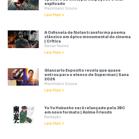
explicado
Maximiano Sousa
Leia Mais »
A Odisseia de Nolan transforma poema
clássico em épico monumental do cinema
| Crítica
Renan Nunes
Leia Mais »
Giancarlo Esposito revela que quase
entrou para o elenco de Superman | Sana
2026
Maximiano Sousa
Leia Mais »
Yu Yu Hakusho será relançado pela JBC
em novo formato | Anime Friends
Redação
Leia Mais »