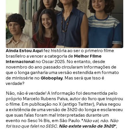
Ainda Estou Aqui
fez história ao ser o primeiro filme
brasileiro a vencer a categoria de
Melhor Filme
Internacional
no Oscar 2025. No entanto, desde
novembro do ano passado circularam informações de
que o longa ganharia uma versão estendida em formato
de minissérie no
Globoplay
. Mas será que isso é
verdade?
Não, não é verdade! A informação foi desmentida pelo
próprio Marcelo Rubens Paiva, autor do livro que inspirou
o filme. Em publicação no X (antigo Twitter), Paiva negou
a existência de uma versão de 3h20 do longa e esclareceu
que suas falas foram mal interpretadas durante um
evento no Sesc 14 Bis, em São Paulo. “
Não vai, não. Não
foi isso que falei no SESC.
Não existe versão de 3h20
”
,