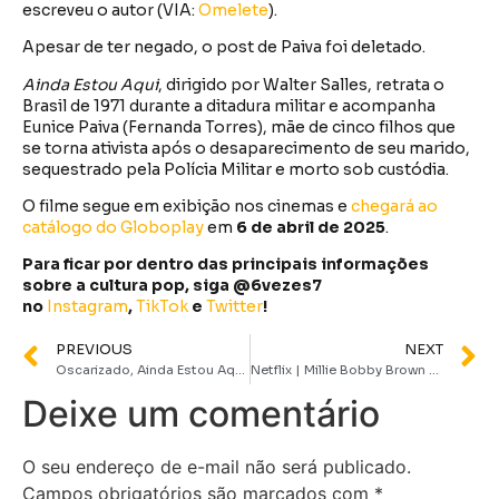
escreveu o autor (VIA:
Omelete
).
Apesar de ter negado, o post de Paiva foi deletado.
Ainda Estou Aqui
, dirigido por Walter Salles, retrata o
Brasil de 1971 durante a ditadura militar e acompanha
Eunice Paiva (Fernanda Torres), mãe de cinco filhos que
se torna ativista após o desaparecimento de seu marido,
sequestrado pela Polícia Militar e morto sob custódia.
O filme segue em exibição nos cinemas e
chegará ao
catálogo do Globoplay
em
6 de abril de 2025
.
Para ficar por dentro das principais informações
sobre a cultura pop, siga @6vezes7
no
Instagram
,
TikTok
e
Twitter
!
PREVIOUS
NEXT
Oscarizado, Ainda Estou Aqui ganha data de estreia no streaming
Netflix | Millie Bobby Brown e Irmãos Russo vêm ao Brasil para lançamento de The Electric State
Deixe um comentário
O seu endereço de e-mail não será publicado.
Campos obrigatórios são marcados com
*