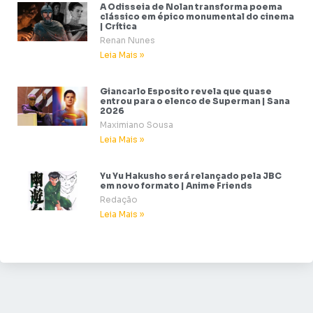
A Odisseia de Nolan transforma poema
clássico em épico monumental do cinema
| Crítica
Renan Nunes
Leia Mais »
Giancarlo Esposito revela que quase
entrou para o elenco de Superman | Sana
2026
Maximiano Sousa
Leia Mais »
Yu Yu Hakusho será relançado pela JBC
em novo formato | Anime Friends
Redação
Leia Mais »