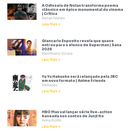
A Odisseia de Nolan transforma poema
clássico em épico monumental do cinema
| Crítica
Renan Nunes
Leia Mais »
Giancarlo Esposito revela que quase
entrou para o elenco de Superman | Sana
2026
Maximiano Sousa
Leia Mais »
Yu Yu Hakusho será relançado pela JBC
em novo formato | Anime Friends
Redação
Leia Mais »
HBO Max vai lançar série live-action
baseada nos contos de Junji Ito
Anna Rolim
Leia Mais »