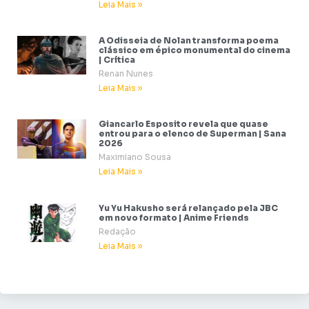
Leia Mais »
A Odisseia de Nolan transforma poema
clássico em épico monumental do cinema
| Crítica
Renan Nunes
Leia Mais »
Giancarlo Esposito revela que quase
entrou para o elenco de Superman | Sana
2026
Maximiano Sousa
Leia Mais »
Yu Yu Hakusho será relançado pela JBC
em novo formato | Anime Friends
Redação
Leia Mais »