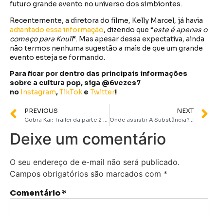
futuro grande evento no universo dos simbiontes.
Recentemente, a diretora do filme, Kelly Marcel, já havia
adiantado essa informação
, dizendo que “
este é apenas o
começo para Knull
“. Mas apesar dessa expectativa, ainda
não termos nenhuma sugestão a mais de que um grande
evento esteja se formando.
Para ficar por dentro das principais informações
sobre a cultura pop, siga @6vezes7
no
Instagram
,
TikTok
e
Twitter
!
PREVIOUS
NEXT
Cobra Kai: Trailer da parte 2 da última temporada é divulgado pela Netflix
Onde assistir A Substância? Filme ganha data para chegar no streaming MUBI
Deixe um comentário
O seu endereço de e-mail não será publicado.
Campos obrigatórios são marcados com
*
Comentário
*