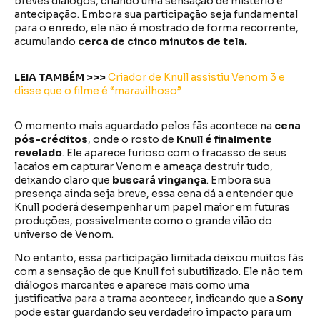
breves diálogos, criando uma sensação de mistério e
antecipação. Embora sua participação seja fundamental
para o enredo, ele não é mostrado de forma recorrente,
acumulando
cerca de cinco minutos de tela.
LEIA TAMBÉM >>>
Criador de Knull assistiu Venom 3 e
disse que o filme é “maravilhoso”
O momento mais aguardado pelos fãs acontece na
cena
pós-créditos
, onde o rosto de
Knull é finalmente
revelado
. Ele aparece furioso com o fracasso de seus
lacaios em capturar Venom e ameaça destruir tudo,
deixando claro que
buscará vingança
. Embora sua
presença ainda seja breve, essa cena dá a entender que
Knull poderá desempenhar um papel maior em futuras
produções, possivelmente como o grande vilão do
universo de Venom.
No entanto, essa participação limitada deixou muitos fãs
com a sensação de que Knull foi subutilizado. Ele não tem
diálogos marcantes e aparece mais como uma
justificativa para a trama acontecer, indicando que a
Sony
pode estar guardando seu verdadeiro impacto para um