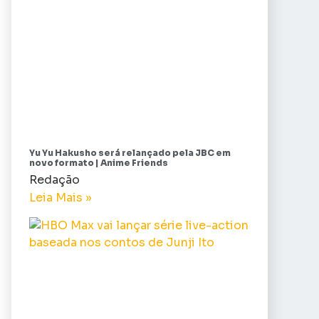
Yu Yu Hakusho será relançado pela JBC em
novo formato | Anime Friends
Redação
Leia Mais »