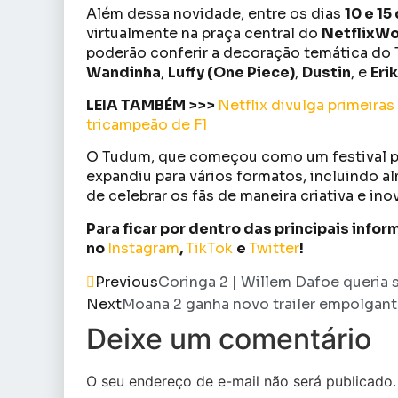
Além dessa novidade, entre os dias
10 e 15
virtualmente na praça central do
NetflixWo
poderão conferir a decoração temática do
Wandinha
,
Luffy (One Piece)
,
Dustin
, e
Eri
LEIA TAMBÉM >>>
Netflix divulga primeiras
tricampeão de F1
O Tudum, que começou como um festival p
expandiu para vários formatos, incluindo a
de celebrar os fãs de maneira criativa e ino
Para ficar por dentro das principais inf
no
Instagram
,
TikTok
e
Twitter
!
Previous
Coringa 2 | Willem Dafoe queria s
Next
Moana 2 ganha novo trailer empolgante
Deixe um comentário
O seu endereço de e-mail não será publicado.