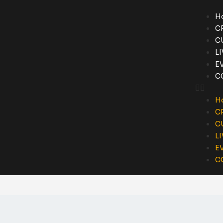
H
C
C
L
E
C
H
C
C
L
E
C