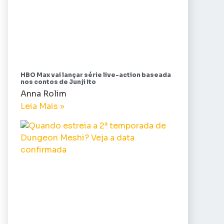
HBO Max vai lançar série live-action baseada
nos contos de Junji Ito
Anna Rolim
Leia Mais »