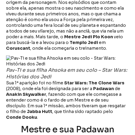
origem da personagem. Nos episódios que contam
sobre ela, apenas mostra o seu nascimento e como ela
viveu durante seus primeiros anos, mas o que chama a
atenção é como ela usou a Força pela primeira vez,
controlando uma fera local de seu planeta e espantando
a todos de seu vilarejo, mas não a anciã, que via nela um
poder a mais. Mais tarde, o
Mestre Jedi
Plo Koon
veio
para buscá-la e a levou para o
Templo Jedi
em
Coruscant
, onde ela começaria o treinamento.
Pav-Ti e sua filha Ahsoka em seu colo – Star Wars:
Histórias dos Jedi
Sua 1ª aparição foi no filme
Star Wars: The Clone Wars
(2008), onde ela foi designada para ser a
Padawan
de
Anakin Skywalker
, fazendo com que ele começasse a
entender como é o fardo de um Mestre e de seu
discípulo. Em sua 1ª missão, ambos tiveram que resgatar
o filho de
Jabba Hutt
, que tinha sido raptado pelo
Conde Dooku
.
Mestre e sua Padawan