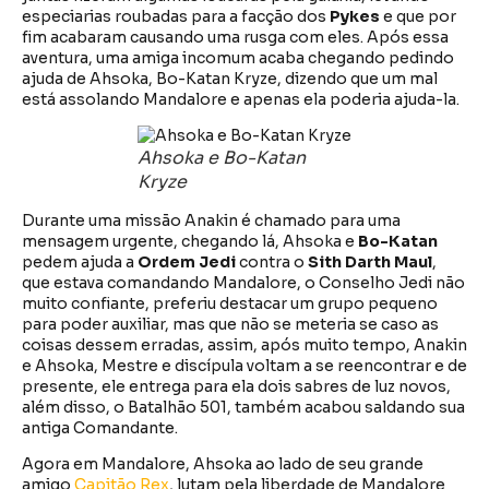
especiarias roubadas para a facção dos
Pykes
e que por
fim acabaram causando uma rusga com eles. Após essa
aventura, uma amiga incomum acaba chegando pedindo
ajuda de Ahsoka, Bo-Katan Kryze, dizendo que um mal
está assolando Mandalore e apenas ela poderia ajuda-la.
Ahsoka e Bo-Katan
Kryze
Durante uma missão Anakin é chamado para uma
mensagem urgente, chegando lá, Ahsoka e
Bo-Katan
pedem ajuda a
Ordem Jedi
contra o
Sith Darth Maul
,
que estava comandando Mandalore, o Conselho Jedi não
muito confiante, preferiu destacar um grupo pequeno
para poder auxiliar, mas que não se meteria se caso as
coisas dessem erradas, assim, após muito tempo, Anakin
e Ahsoka, Mestre e discípula voltam a se reencontrar e de
presente, ele entrega para ela dois sabres de luz novos,
além disso, o Batalhão 501, também acabou saldando sua
antiga Comandante.
Agora em Mandalore, Ahsoka ao lado de seu grande
amigo
Capitão Rex
, lutam pela liberdade de Mandalore