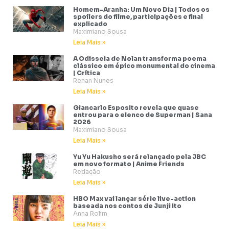
Homem-Aranha: Um Novo Dia | Todos os
spoilers do filme, participações e final
explicado
Maximiano Sousa
Leia Mais »
A Odisseia de Nolan transforma poema
clássico em épico monumental do cinema
| Crítica
Renan Nunes
Leia Mais »
Giancarlo Esposito revela que quase
entrou para o elenco de Superman | Sana
2026
Maximiano Sousa
Leia Mais »
Yu Yu Hakusho será relançado pela JBC
em novo formato | Anime Friends
Redação
Leia Mais »
HBO Max vai lançar série live-action
baseada nos contos de Junji Ito
Anna Rolim
Leia Mais »