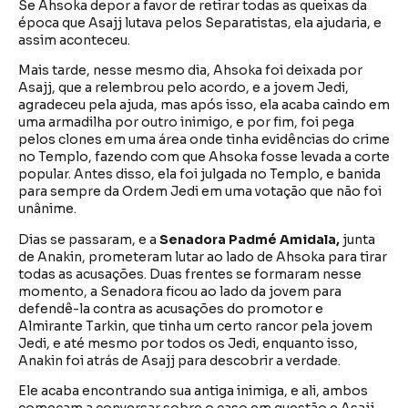
Se Ahsoka depor a favor de retirar todas as queixas da
época que Asajj lutava pelos Separatistas, ela ajudaria, e
assim aconteceu.
Mais tarde, nesse mesmo dia, Ahsoka foi deixada por
Asajj, que a relembrou pelo acordo, e a jovem Jedi,
agradeceu pela ajuda, mas após isso, ela acaba caindo em
uma armadilha por outro inimigo, e por fim, foi pega
pelos clones em uma área onde tinha evidências do crime
no Templo, fazendo com que Ahsoka fosse levada a corte
popular. Antes disso, ela foi julgada no Templo, e banida
para sempre da Ordem Jedi em uma votação que não foi
unânime.
Dias se passaram, e a
Senadora Padmé Amidala,
junta
de Anakin, prometeram lutar ao lado de Ahsoka para tirar
todas as acusações. Duas frentes se formaram nesse
momento, a Senadora ficou ao lado da jovem para
defendê-la contra as acusações do promotor e
Almirante Tarkin, que tinha um certo rancor pela jovem
Jedi, e até mesmo por todos os Jedi, enquanto isso,
Anakin foi atrás de Asajj para descobrir a verdade.
Ele acaba encontrando sua antiga inimiga, e ali, ambos