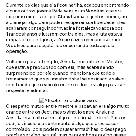
Durante os dias que ela ficou na ilha, acabou encontrando
alguns outros jovens Padawans
e um
Wookie
, que era
ninguém menos do que
Chewbacca
, e juntos começam
a planejar algo para poder recuperar sua liberdade. Eles
acabaram conseguindo invadir a fortaleza voadora dos
Trandoshanos e lutarem contra eles, mas a luta estava
empatada e perigosa, até que naves chegam trazendo
Wookies para resgatá-los encerrando toda aquela
operação.
Voltando para o Templo, Ahsoka encontra seu Mestre,
que estava preocupado com ela, mas acaba sendo
surpreendido por ela quando menciona que todo o
treinamento que seu mestre tinha lhe ensinado a salvou,
mostrando que o vínculo entre os dois era algo para ser
respeitar e admirar.
O respeito mútuo entre mestre e padawan era algo muito
grande entre os Jedi, mas o vínculo entre Anakin e
Ahsoka era muito além, algo como irmão e irmã. Para os
Jedi, o vínculo e o sentimento é algo que precisa ser
controlado, pois podem causar armadilhas, o desapego
precisa ser algo natural, mas para ambos era algo quase