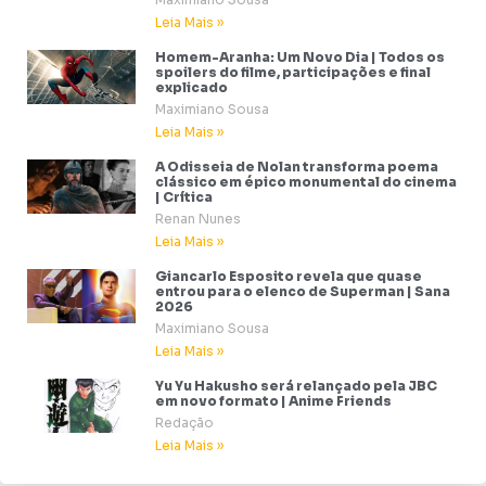
Leia Mais »
Homem-Aranha: Um Novo Dia | Todos os
spoilers do filme, participações e final
explicado
Maximiano Sousa
Leia Mais »
A Odisseia de Nolan transforma poema
clássico em épico monumental do cinema
| Crítica
Renan Nunes
Leia Mais »
Giancarlo Esposito revela que quase
entrou para o elenco de Superman | Sana
2026
Maximiano Sousa
Leia Mais »
Yu Yu Hakusho será relançado pela JBC
em novo formato | Anime Friends
Redação
Leia Mais »