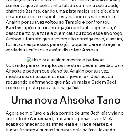
começam a conversar sobre o caso em questão e Asajj
comenta que Ahsoka tinha falado com uma outra Jedi,
chamada Barriss, dando uma pista maior para ele, além
de afirmar que o suspeito estaria com os sabres dela.
Anakin por sua vez voltou ao Templo e confrontou
Barriss
, após uma interrogação um tanto agressiva, é
descoberto que foi ela quem causou todo esse alvoroço.
Ambos lutam até que a jovem não consiga mais, e assim,
foi levada as pressas para o júri popular para entregar a
verdadeira culpada e assim dissolver Ahsoka.
Voltando para o Templo, os mestres pedem perdão para
Ahsoka e pedem que ela volte, Anakin por sua vez,
mostra seu entusiasmo, mas a jovem ex-Jedi acaba
recusando e afirmando que não vê mais a Ordem Jedi
como resposta para a paz na galáxia.
Uma nova Ahsoka Tano
Agora sem o luxo e a vida corrida de uma Jedi, ela vivia no
subsolo de
Coruscant
, tentando apenas viver, lá ela
acaba conhecendo as irmãs
Rafa
e
Trace Martez
, e
juntas fizeram algumas loucuras pela galáxia, levando