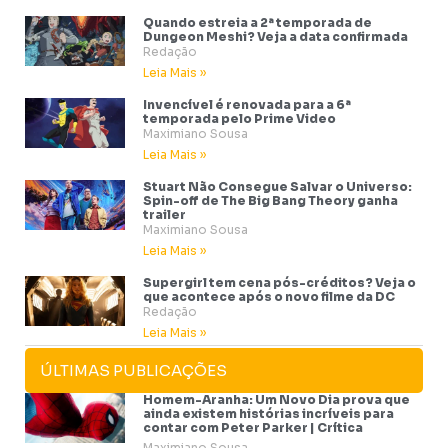
Quando estreia a 2ª temporada de
Dungeon Meshi? Veja a data confirmada
Redação
Leia Mais »
Invencível é renovada para a 6ª
temporada pelo Prime Video
Maximiano Sousa
Leia Mais »
Stuart Não Consegue Salvar o Universo:
Spin-off de The Big Bang Theory ganha
trailer
Maximiano Sousa
Leia Mais »
Supergirl tem cena pós-créditos? Veja o
que acontece após o novo filme da DC
Redação
Leia Mais »
ÚLTIMAS PUBLICAÇÕES
Homem-Aranha: Um Novo Dia prova que
ainda existem histórias incríveis para
contar com Peter Parker | Crítica
Maximiano Sousa