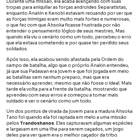
Durante uma missão, ela acaba avançando com suas
tropas para aniquilar as forças androides Separatistas,
enquanto Anakin e Kenobi estavam recuando por ver que
as forças inimigas eram muito mais fortes e numerosas,
o que fez com que Ahsoka ficasse frustrada por não
entender o pensamento lógico de seus mestres, Mas
quando ela viu o cenário como um todo, percebeu o erro
que ela estava cometendo e por quase ter perdido seus
soldados.
Após isso, ela acabou sendo afastada pela Ordem do
campo de batalha, algo que o próprio Anakin entendeu,
já que sua Padawan era jovem e que foi jogada em meio
as batalhas sem nenhum preparo, mas que era
necessário aprender, mesmo que não fosse o ideal. Mais
tarde ela volta para a frente da batalha, mostrando que
aprendeu com seus erros e começou a tomar mais
cuidado e ver o cenário como um todo.
Um dos pontos de virada da jovem para a madura Ahsoka
Tano foi quando ela foi raptada em meio a uma missão
pelos
Trandoshanos
. Eles capturavam algumas espécies
e largavam em uma ilha para serem caçados, um jogo
deles para ver quem era o melhor caçador da tribo.