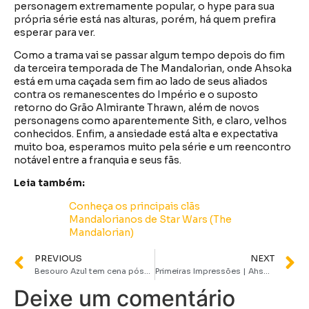
personagem extremamente popular, o hype para sua
própria série está nas alturas, porém, há quem prefira
esperar para ver.
Como a trama vai se passar algum tempo depois do fim
da terceira temporada de The Mandalorian, onde Ahsoka
está em uma caçada sem fim ao lado de seus aliados
contra os remanescentes do Império e o suposto
retorno do Grão Almirante Thrawn, além de novos
personagens como aparentemente Sith, e claro, velhos
conhecidos. Enfim, a ansiedade está alta e expectativa
muito boa, esperamos muito pela série e um reencontro
notável entre a franquia e seus fãs.
Leia também:
Conheça os principais clãs
Mandalorianos de Star Wars (The
Mandalorian)
PREVIOUS
NEXT
Besouro Azul tem cena pós-créditos? Saiba o que acontece!
Primeiras Impressões | Ahsoka chega entregando nostalgia e excelência
Deixe um comentário