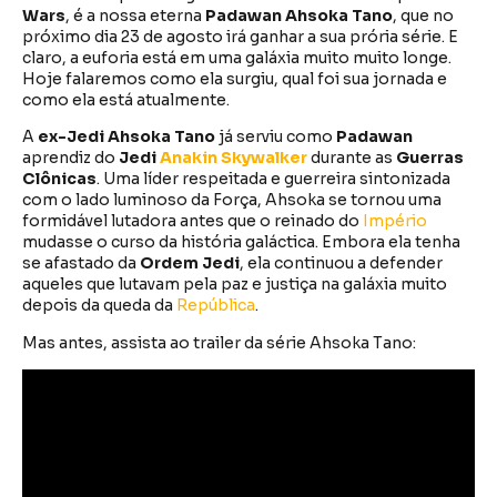
Wars
, é a nossa eterna
Padawan
Ahsoka Tano
, que no
próximo dia 23 de agosto irá ganhar a sua prória série. E
claro, a euforia está em uma galáxia muito muito longe.
Hoje falaremos como ela surgiu, qual foi sua jornada e
como ela está atualmente.
A
ex-Jedi Ahsoka Tano
já serviu como
Padawan
aprendiz do
Jedi
Anakin
Skywalker
durante as
Guerras
Clônicas
. Uma líder respeitada e guerreira sintonizada
com o lado luminoso da Força, Ahsoka se tornou uma
formidável lutadora antes que o reinado do
Império
mudasse o curso da história galáctica. Embora ela tenha
se afastado da
Ordem Jedi
, ela continuou a defender
aqueles que lutavam pela paz e justiça na galáxia muito
depois da queda da
República
.
Mas antes, assista ao trailer da série Ahsoka Tano: