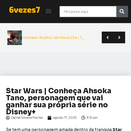
Giancarlo Esposito revela que quase entrou para o elenco de Superman | Sana 2026
Yu Yu Hakusho será relançado pela JBC em novo formato | Anime Friends
A Odisseia de Nolan transforma poema clássico em épico monumental do cinema | Crítica
Homem-Aranha: Um Novo Dia | Todos os spoilers do
Star Wars | Conheça Ahsoka
Tano, personagem que vai
ganhar sua própria série no
Disney+
Daniel Silveira Fischer
agosto 17, 2023
8:13 pm
Se tem uma personagem amada dentro da franquia
Star