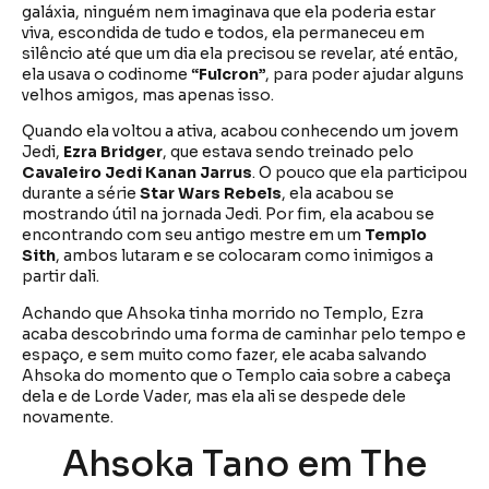
galáxia, ninguém nem imaginava que ela poderia estar
viva, escondida de tudo e todos, ela permaneceu em
silêncio até que um dia ela precisou se revelar, até então,
ela usava o codinome
“Fulcron”
, para poder ajudar alguns
velhos amigos, mas apenas isso.
Quando ela voltou a ativa, acabou conhecendo um jovem
Jedi,
Ezra Bridger
, que estava sendo treinado pelo
Cavaleiro Jedi Kanan Jarrus
. O pouco que ela participou
durante a série
Star Wars Rebels
, ela acabou se
mostrando útil na jornada Jedi. Por fim, ela acabou se
encontrando com seu antigo mestre em um
Templo
Sith
, ambos lutaram e se colocaram como inimigos a
partir dali.
Achando que Ahsoka tinha morrido no Templo, Ezra
acaba descobrindo uma forma de caminhar pelo tempo e
espaço, e sem muito como fazer, ele acaba salvando
Ahsoka do momento que o Templo caia sobre a cabeça
dela e de Lorde Vader, mas ela ali se despede dele
novamente.
Ahsoka Tano em The