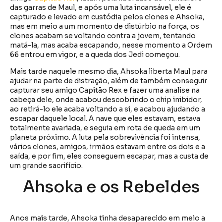
das garras de Maul, e após uma luta incansável, ele é
capturado e levado em custódia pelos clones e Ahsoka,
mas em meio a um momento de distúrbio na força, os
clones acabam se voltando contra a jovem, tentando
matá-la, mas acaba escapando, nesse momento a Ordem
66 entrou em vigor, e a queda dos Jedi começou.
Mais tarde naquele mesmo dia, Ahsoka liberta Maul para
ajudar na parte de distração, além de também conseguir
capturar seu amigo Capitão Rex e fazer uma analise na
cabeça dele, onde acabou descobrindo o chip inibidor,
ao retirá-lo ele acaba voltando a si, e acabou ajudando a
escapar daquele local. A nave que eles estavam, estava
totalmente avariada, e seguia em rota de queda em um
planeta próximo. A luta pela sobrevivência foi intensa,
vários clones, amigos, irmãos estavam entre os dois e a
saída, e por fim, eles conseguem escapar, mas a custa de
um grande sacrifício.
Ahsoka e os Rebeldes
Anos mais tarde, Ahsoka tinha desaparecido em meio a