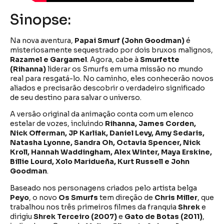
Sinopse:
Na nova aventura,
Papai Smurf (John Goodman)
é
misteriosamente sequestrado por dois bruxos malignos,
Razamel e Gargamel
. Agora, cabe à
Smurfette
(Rihanna)
liderar os Smurfs em uma missão no mundo
real para resgatá-lo. No caminho, eles conhecerão novos
aliados e precisarão descobrir o verdadeiro significado
de seu destino para salvar o universo.
A versão original da animação conta com um elenco
estelar de vozes, incluindo
Rihanna, James Corden,
Nick Offerman, JP Karliak, Daniel Levy, Amy Sedaris,
Natasha Lyonne, Sandra Oh, Octavia Spencer, Nick
Kroll, Hannah Waddingham, Alex Winter, Maya Erskine,
Billie Lourd, Xolo Maridueña, Kurt Russell e John
Goodman
.
Baseado nos personagens criados pelo artista belga
Peyo
, o novo
Os Smurfs
tem direção de
Chris Miller
, que
trabalhou nos três primeiros filmes da franquia
Shrek
e
dirigiu
Shrek Terceiro (2007)
e
Gato de Botas (2011)
,