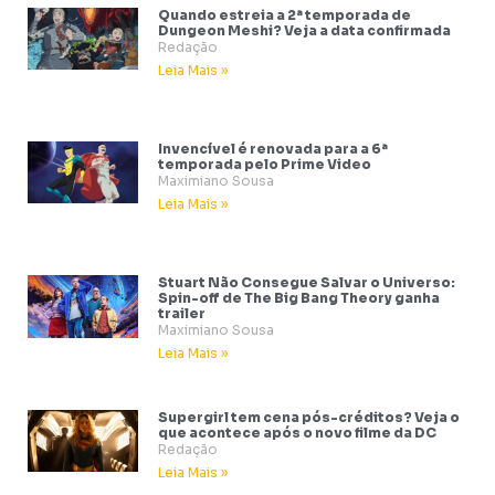
Quando estreia a 2ª temporada de
Dungeon Meshi? Veja a data confirmada
Redação
Leia Mais »
Invencível é renovada para a 6ª
temporada pelo Prime Video
Maximiano Sousa
Leia Mais »
Stuart Não Consegue Salvar o Universo:
Spin-off de The Big Bang Theory ganha
trailer
Maximiano Sousa
Leia Mais »
Supergirl tem cena pós-créditos? Veja o
que acontece após o novo filme da DC
Redação
Leia Mais »