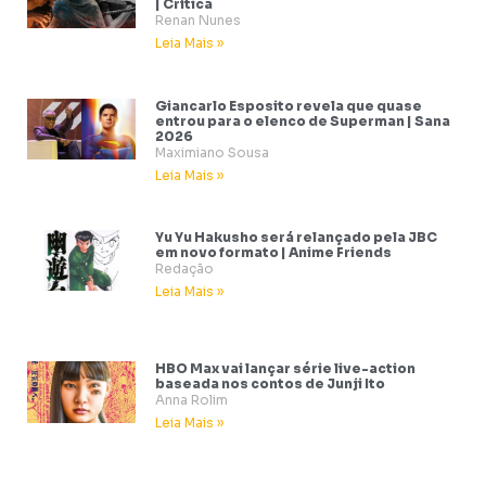
| Crítica
Renan Nunes
Leia Mais »
Giancarlo Esposito revela que quase
entrou para o elenco de Superman | Sana
2026
Maximiano Sousa
Leia Mais »
Yu Yu Hakusho será relançado pela JBC
em novo formato | Anime Friends
Redação
Leia Mais »
HBO Max vai lançar série live-action
baseada nos contos de Junji Ito
Anna Rolim
Leia Mais »