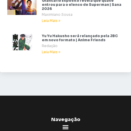
Giancarlo Esposito revela que quase
entrou para o elenco de Superman | Sana
2026
Maximiano Sousa
Leia Mais »
Yu Yu Hakusho será relançado pela JBC
em novo formato | Anime Friends
Redação
Leia Mais »
Navegação