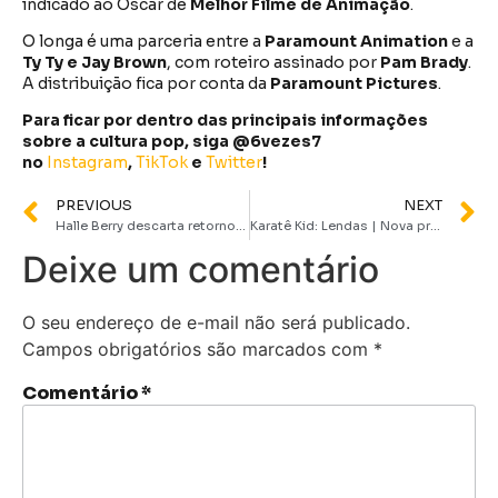
indicado ao Oscar de
Melhor Filme de Animação
.
O longa é uma parceria entre a
Paramount Animation
e a
Ty Ty e Jay Brown
, com roteiro assinado por
Pam Brady
.
A distribuição fica por conta da
Paramount Pictures
.
Para ficar por dentro das principais informações
sobre a cultura pop, siga @6vezes7
no
Instagram
,
TikTok
e
Twitter
!
PREVIOUS
NEXT
Halle Berry descarta retorno como Tempestade em Avengers: Doomsday
Karatê Kid: Lendas | Nova prévia confirma que Sr. Han e Sr. Miyagi eram amigos no passado
Deixe um comentário
O seu endereço de e-mail não será publicado.
Campos obrigatórios são marcados com
*
Comentário
*