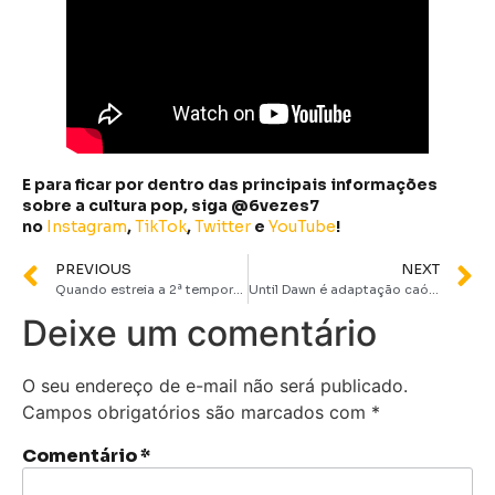
E para ficar por dentro das principais informações
sobre a cultura pop, siga @6vezes7
no
Instagram
,
TikTok
,
Twitter
e
YouTube
!
PREVIOUS
NEXT
Quando estreia a 2ª temporada de Wandinha? Netflix confirma retorno em duas partes
Until Dawn é adaptação caótica e escrachada que ninguém estava preparado | Crítica
Deixe um comentário
O seu endereço de e-mail não será publicado.
Campos obrigatórios são marcados com
*
Comentário
*