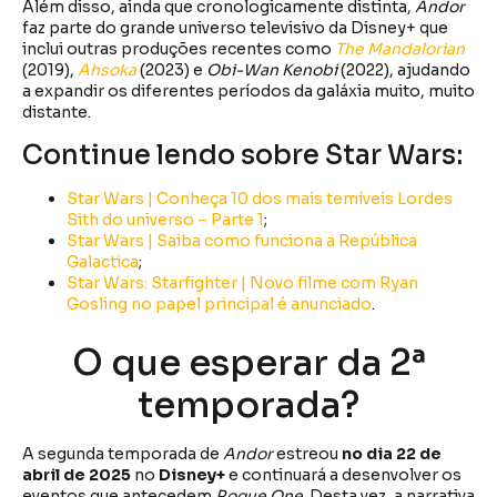
Além disso, ainda que cronologicamente distinta,
Andor
faz parte do grande universo televisivo da Disney+ que
inclui outras produções recentes como
The Mandalorian
(2019),
Ahsoka
(2023) e
Obi-Wan Kenobi
(2022), ajudando
a expandir os diferentes períodos da galáxia muito, muito
distante.
Continue lendo sobre Star Wars:
Star Wars | Conheça 10 dos mais temíveis Lordes
Sith do universo – Parte 1
;
Star Wars | Saiba como funciona a República
Galactica
;
Star Wars: Starfighter | Novo filme com Ryan
Gosling no papel principal é anunciado
.
O que esperar da 2ª
temporada?
A segunda temporada de
Andor
estreou
no dia 22 de
abril de 2025
no
Disney+
e continuará a desenvolver os
eventos que antecedem
Rogue One
. Desta vez, a narrativa