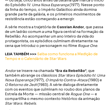
— ou seja, cinco anos antes da batalha que marca o início
do Episódio IV:
Uma Nova Esperança
(1977). Nesse ponto
da linha do tempo, o Império Galáctico ainda domina
grande parte da galáxia, e os primeiros movimentos de
resistência estão começando a emergir.
A série mostra a trajetória de
Cassian Andor
, que passa
de um ladrão comum a uma figura central na formação da
Rebelião. Ao acompanhar um ano inteiro da vida do
protagonista, os episódios culminam diretamente na
cena que introduz o personagem no filme
Rogue One
.
LEIA TAMBÉM >>>
Saiba como funciona a Medição de
Tempo e o Calendário de Star Wars
Andor
se insere na chamada
“Era da Rebelião”
, que
também abrange os clássicos
Star Wars Episódio IV: Uma
Nova Esperança
(1977),
O Império Contra-Ataca
(1980) e
O Retorno de Jedi
(1983). A série dialoga diretamente
com os eventos que culminam no roubo dos planos da
Estrela da Morte — missão central de
Rogue One
— e
compartilha o mesmo contexto histórico da animação
Star Wars: Rebels
.