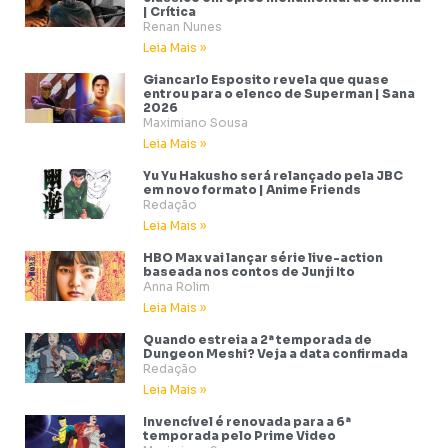
| Crítica
Renan Nunes
Leia Mais »
Giancarlo Esposito revela que quase
entrou para o elenco de Superman | Sana
2026
Maximiano Sousa
Leia Mais »
Yu Yu Hakusho será relançado pela JBC
em novo formato | Anime Friends
Redação
Leia Mais »
HBO Max vai lançar série live-action
baseada nos contos de Junji Ito
Anna Rolim
Leia Mais »
Quando estreia a 2ª temporada de
Dungeon Meshi? Veja a data confirmada
Redação
Leia Mais »
Invencível é renovada para a 6ª
temporada pelo Prime Video