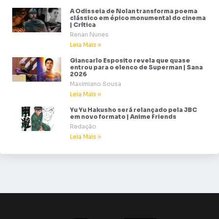
A Odisseia de Nolan transforma poema
clássico em épico monumental do cinema
| Crítica
Renan Nunes
Leia Mais »
Giancarlo Esposito revela que quase
entrou para o elenco de Superman | Sana
2026
Maximiano Sousa
Leia Mais »
Yu Yu Hakusho será relançado pela JBC
em novo formato | Anime Friends
Redação
Leia Mais »