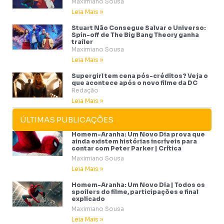
Maximiano Sousa
Leia Mais »
Stuart Não Consegue Salvar o Universo:
Spin-off de The Big Bang Theory ganha
trailer
Maximiano Sousa
Leia Mais »
Supergirl tem cena pós-créditos? Veja o
que acontece após o novo filme da DC
Redação
Leia Mais »
ÚLTIMAS PUBLICAÇÕES
Homem-Aranha: Um Novo Dia prova que
ainda existem histórias incríveis para
contar com Peter Parker | Crítica
Maximiano Sousa
Leia Mais »
Homem-Aranha: Um Novo Dia | Todos os
spoilers do filme, participações e final
explicado
Maximiano Sousa
Leia Mais »