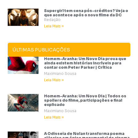
Supergirl tem cena pós-créditos? Veja o
que acontece após o novo filme da DC
Redação
Leia Mais »
ÚLTIMAS PUBLICAÇÕES
Homem-Aranha: Um Novo Dia prova que
ainda existem histórias incríveis para
contar com Peter Parker | Crítica
Maximiano Sousa
Leia Mais »
Homem-Aranha: Um Novo Dia | Todos os
spoilers do filme, participações e final
explicado
Maximiano Sousa
Leia Mais »
A Odisseia de Nolan transforma poema
clássico em épico monumental do cinema