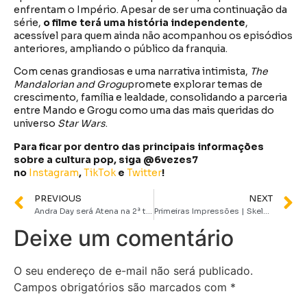
enfrentam o Império. Apesar de ser uma continuação da
série,
o filme terá uma história independente
,
acessível para quem ainda não acompanhou os episódios
anteriores, ampliando o público da franquia.
Com cenas grandiosas e uma narrativa intimista,
The
Mandalorian and Grogu
promete explorar temas de
crescimento, família e lealdade, consolidando a parceria
entre Mando e Grogu como uma das mais queridas do
universo
Star Wars
.
Para ficar por dentro das principais informações
sobre a cultura pop, siga @6vezes7
no
Instagram
,
TikTok
e
Twitter
!
PREVIOUS
NEXT
Andra Day será Atena na 2ª temporada de Percy Jackson e os Olimpianos | D23 Brasil
Primeiras Impressões | Skeleton Crew promete uma aventura à la anos 80 | D23 Brasil
Deixe um comentário
O seu endereço de e-mail não será publicado.
Campos obrigatórios são marcados com
*