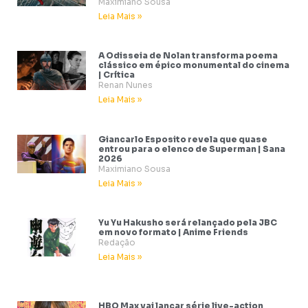
Maximiano Sousa
Leia Mais »
A Odisseia de Nolan transforma poema
clássico em épico monumental do cinema
| Crítica
Renan Nunes
Leia Mais »
Giancarlo Esposito revela que quase
entrou para o elenco de Superman | Sana
2026
Maximiano Sousa
Leia Mais »
Yu Yu Hakusho será relançado pela JBC
em novo formato | Anime Friends
Redação
Leia Mais »
HBO Max vai lançar série live-action