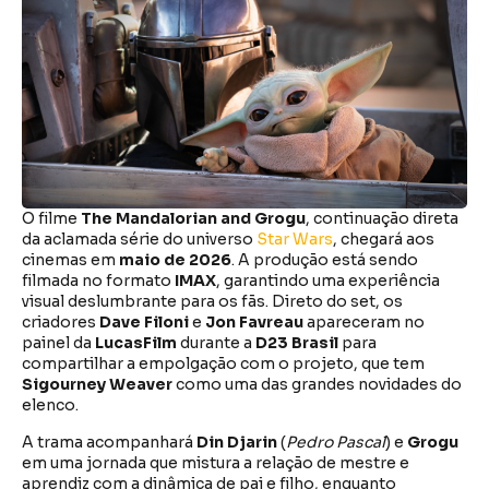
O filme
The Mandalorian and Grogu
, continuação direta
da aclamada série do universo
Star Wars
, chegará aos
cinemas em
maio de 2026
. A produção está sendo
filmada no formato
IMAX
, garantindo uma experiência
visual deslumbrante para os fãs. Direto do set, os
criadores
Dave Filoni
e
Jon Favreau
apareceram no
painel da
LucasFilm
durante a
D23 Brasil
para
compartilhar a empolgação com o projeto, que tem
Sigourney Weaver
como uma das grandes novidades do
elenco.
A trama acompanhará
Din Djarin
(
Pedro Pascal
) e
Grogu
em uma jornada que mistura a relação de mestre e
aprendiz com a dinâmica de pai e filho, enquanto