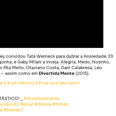
ey convidou Tatá Werneck para dublar a Ansiedade, Eli
onha, e Gaby Milani a Inveja. Alegria, Medo, Nojinho,
r Miá Mello, Otaviano Costa, Dani Calabresa, Leo
te – assim como em
Divertida Mente
(2015).
e 2 é um retorno à Pixar que deu certo
NTÁSTICO! _
#divertidamente
nsideout2
#pixar
#disney
#filmes
a
#6vezes7