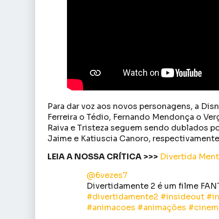
Para dar voz aos novos personagens, a Disn
Ferreira o Tédio, Fernando Mendonça o Verg
Raiva e Tristeza seguem sendo dublados po
Jaime e Katiuscia Canoro, respectivamen
LEIA A NOSSA CRÍTICA >>>
Divertida Ment
@6vezes7
Divertidamente 2 é um filme FA
#divertidamente2
#insideout
#i
#animacoes
#animações
#cinem