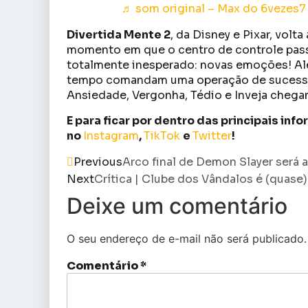
♬ som original – Max do 6vezes7
Divertida Mente 2
, da Disney e Pixar, volt
momento em que o centro de controle passa
totalmente inesperado: novas emoções! Aleg
tempo comandam uma operação de sucesso
Ansiedade, Vergonha, Tédio e Inveja chega
E para ficar por dentro das principais in
no
Instagram
,
TikTok
e
Twitter
!
Previous
Arco final de Demon Slayer será a
Next
Crítica | Clube dos Vândalos é (quase
Deixe um comentário
O seu endereço de e-mail não será publicado.
Comentário
*