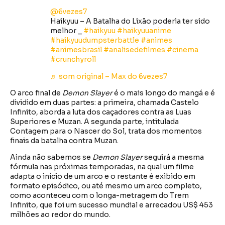
@6vezes7
Haikyuu – A Batalha do Lixão poderia ter sido
melhor _
#haikyuu
#haikyuuanime
#haikyuudumpsterbattle
#animes
#animesbrasil
#analisedefilmes
#cinema
#crunchyroll
♬ som original – Max do 6vezes7
O arco final de
Demon Slayer
é o mais longo do mangá e é
dividido em duas partes: a primeira, chamada Castelo
Infinito, aborda a luta dos caçadores contra as Luas
Superiores e Muzan. A segunda parte, intitulada
Contagem para o Nascer do Sol, trata dos momentos
finais da batalha contra Muzan.
Ainda não sabemos se
Demon Slayer
seguirá a mesma
fórmula nas próximas temporadas, na qual um filme
adapta o início de um arco e o restante é exibido em
formato episódico, ou até mesmo um arco completo,
como aconteceu com o longa-metragem do Trem
Infinito, que foi um sucesso mundial e arrecadou US$ 453
milhões ao redor do mundo.