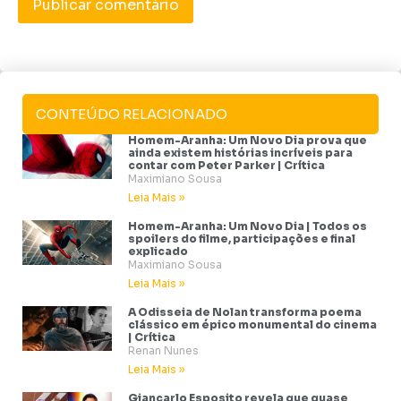
CONTEÚDO RELACIONADO
Homem-Aranha: Um Novo Dia prova que
ainda existem histórias incríveis para
contar com Peter Parker | Crítica
Maximiano Sousa
Leia Mais »
Homem-Aranha: Um Novo Dia | Todos os
spoilers do filme, participações e final
explicado
Maximiano Sousa
Leia Mais »
A Odisseia de Nolan transforma poema
clássico em épico monumental do cinema
| Crítica
Renan Nunes
Leia Mais »
Giancarlo Esposito revela que quase