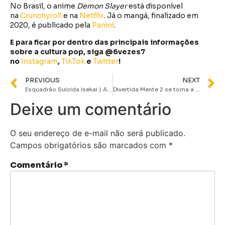
No Brasil,
o anime
Demon Slayer
está disponível
na
Crunchyroll
e na
Netflix
. Já o mangá, finalizado em
2020, é publicado pela
Panini
.
E para ficar por dentro das principais informações
sobre a cultura pop, siga @6vezes7
no
Instagram
,
TikTok
e
Twitter
!
PREVIOUS
NEXT
Esquadrão Suicida Isekai | Anime da DC ganha data de estreia na Max
Divertida Mente 2 se torna a maior bilheteria de 2024
Deixe um comentário
O seu endereço de e-mail não será publicado.
Campos obrigatórios são marcados com
*
Comentário
*