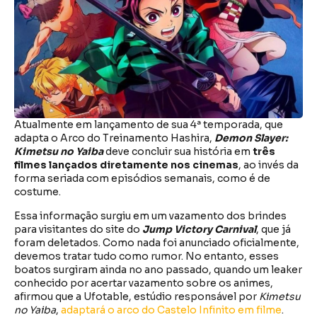
Atualmente em lançamento de sua 4ª temporada, que
adapta o Arco do Treinamento Hashira,
Demon Slayer:
Kimetsu no Yaiba
deve concluir sua história em
três
filmes lançados diretamente nos cinemas
, ao invés da
forma seriada com episódios semanais, como é de
costume.
Essa informação surgiu em um vazamento dos brindes
para visitantes do site do
Jump Victory Carnival
, que já
foram deletados. Como nada foi anunciado oficialmente,
devemos tratar tudo como rumor. No entanto, esses
boatos surgiram ainda no ano passado, quando um leaker
conhecido por acertar vazamento sobre os animes,
afirmou que a Ufotable, estúdio responsável por
Kimetsu
no Yaiba
,
adaptará o arco do Castelo Infinito em filme
.