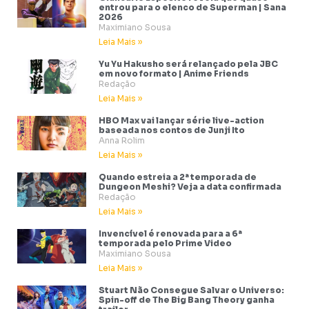
entrou para o elenco de Superman | Sana
2026
Maximiano Sousa
Leia Mais »
Yu Yu Hakusho será relançado pela JBC
em novo formato | Anime Friends
Redação
Leia Mais »
HBO Max vai lançar série live-action
baseada nos contos de Junji Ito
Anna Rolim
Leia Mais »
Quando estreia a 2ª temporada de
Dungeon Meshi? Veja a data confirmada
Redação
Leia Mais »
Invencível é renovada para a 6ª
temporada pelo Prime Video
Maximiano Sousa
Leia Mais »
Stuart Não Consegue Salvar o Universo:
Spin-off de The Big Bang Theory ganha