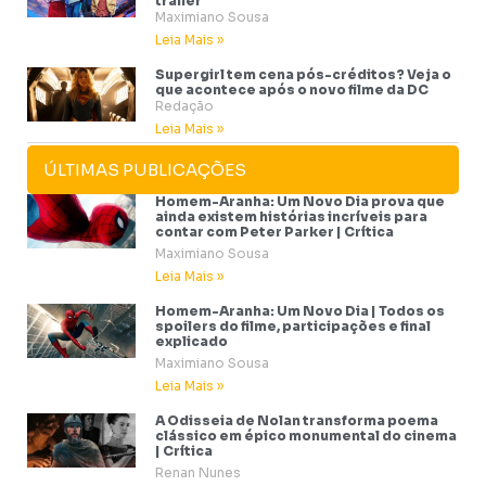
trailer
Maximiano Sousa
Leia Mais »
Supergirl tem cena pós-créditos? Veja o
que acontece após o novo filme da DC
Redação
Leia Mais »
ÚLTIMAS PUBLICAÇÕES
Homem-Aranha: Um Novo Dia prova que
ainda existem histórias incríveis para
contar com Peter Parker | Crítica
Maximiano Sousa
Leia Mais »
Homem-Aranha: Um Novo Dia | Todos os
spoilers do filme, participações e final
explicado
Maximiano Sousa
Leia Mais »
A Odisseia de Nolan transforma poema
clássico em épico monumental do cinema
| Crítica
Renan Nunes