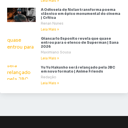
Leia Mais »
A Odisseia de Nolan transforma poema
clássico em épico monumental do cinema
| Crítica
Renan Nunes
Leia Mais »
Giancarlo Esposito revela que quase
entrou para o elenco de Superman | Sana
2026
Maximiano Sousa
Leia Mais »
Yu Yu Hakusho será relançado pela JBC
em novo formato | Anime Friends
Redação
Leia Mais »