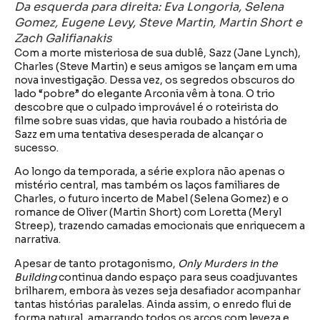
Da esquerda para direita: Eva Longoria, Selena
Gomez, Eugene Levy, Steve Martin, Martin Short e
Zach Galifianakis
Com a morte misteriosa de sua dublê, Sazz (Jane Lynch),
Charles (Steve Martin) e seus amigos se lançam em uma
nova investigação. Dessa vez, os segredos obscuros do
lado “pobre” do elegante Arconia vêm à tona. O trio
descobre que o culpado improvável é o roteirista do
filme sobre suas vidas, que havia roubado a história de
Sazz em uma tentativa desesperada de alcançar o
sucesso.
Ao longo da temporada, a série explora não apenas o
mistério central, mas também os laços familiares de
Charles, o futuro incerto de Mabel (Selena Gomez) e o
romance de Oliver (Martin Short) com Loretta (Meryl
Streep), trazendo camadas emocionais que enriquecem a
narrativa.
Apesar de tanto protagonismo,
Only Murders in the
Building
continua dando espaço para seus coadjuvantes
brilharem, embora às vezes seja desafiador acompanhar
tantas histórias paralelas. Ainda assim, o enredo flui de
forma natural, amarrando todos os arcos com leveza e