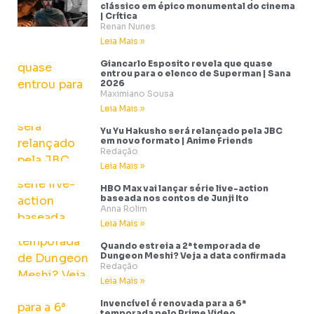
clássico em épico monumental do cinema
| Crítica
Renan Nunes
Leia Mais »
Giancarlo Esposito revela que quase
entrou para o elenco de Superman | Sana
2026
Maximiano Sousa
Leia Mais »
Yu Yu Hakusho será relançado pela JBC
em novo formato | Anime Friends
Redação
Leia Mais »
HBO Max vai lançar série live-action
baseada nos contos de Junji Ito
Anna Rolim
Leia Mais »
Quando estreia a 2ª temporada de
Dungeon Meshi? Veja a data confirmada
Redação
Leia Mais »
Invencível é renovada para a 6ª
temporada pelo Prime Video