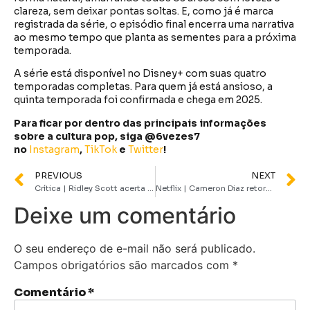
clareza, sem deixar pontas soltas. E, como já é marca
registrada da série, o episódio final encerra uma narrativa
ao mesmo tempo que planta as sementes para a próxima
temporada.
A série está disponível no Disney+ com suas quatro
temporadas completas. Para quem já está ansioso, a
quinta temporada foi confirmada e chega em 2025.
Para ficar por dentro das principais informações
sobre a cultura pop, siga @6vezes7
no
Instagram
,
TikTok
e
Twitter
!
PREVIOUS
NEXT
Crítica | Ridley Scott acerta o tom de um drama épico com Gladiador 2
Netflix | Cameron Diaz retorna em “De Volta à Ação” após hiato de mais de uma década
Deixe um comentário
O seu endereço de e-mail não será publicado.
Campos obrigatórios são marcados com
*
Comentário
*