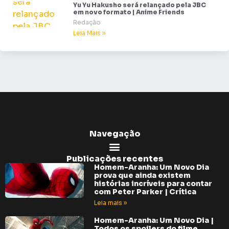
Yu Yu Hakusho será relançado pela JBC
em novo formato | Anime Friends
Redação
Leia Mais »
Navegação
Publicações recentes
Homem-Aranha: Um Novo Dia
prova que ainda existem
histórias incríveis para contar
com Peter Parker | Crítica
Leia mais »
Homem-Aranha: Um Novo Dia |
Todos os spoilers do filme,