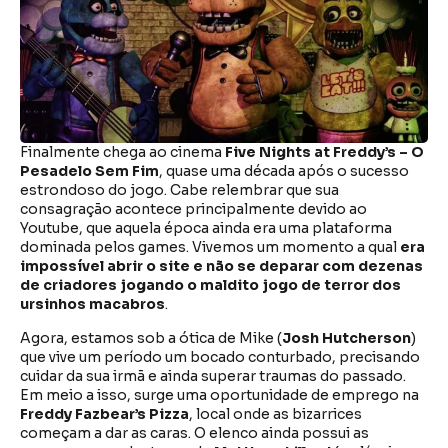
Finalmente chega ao cinema
Five Nights at Freddy’s – O
Pesadelo Sem Fim
, quase uma década após o sucesso
estrondoso do jogo. Cabe relembrar que sua
consagração acontece principalmente devido ao
Youtube, que aquela época ainda era uma plataforma
dominada pelos games. Vivemos um momento a qual
era
impossível abrir o site e não se deparar com dezenas
de criadores jogando o maldito jogo de terror dos
ursinhos macabros
.
Agora, estamos sob a ótica de Mike (
Josh Hutcherson
)
que vive um período um bocado conturbado, precisando
cuidar da sua irmã e ainda superar traumas do passado.
Em meio a isso, surge uma oportunidade de emprego na
Freddy Fazbear’s Pizza
, local onde as bizarrices
começam a dar as caras. O elenco ainda possui as