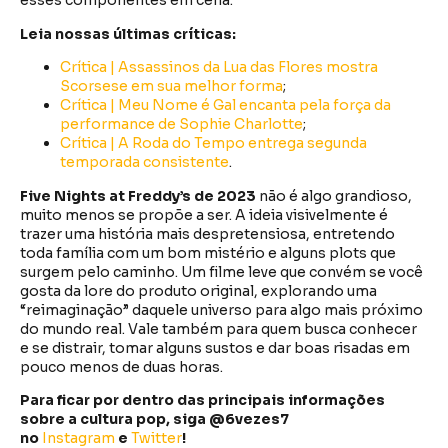
esses componentes em cena.
Leia nossas últimas críticas:
Crítica | Assassinos da Lua das Flores mostra
Scorsese em sua melhor forma
;
Crítica | Meu Nome é Gal encanta pela força da
performance de Sophie Charlotte
;
Crítica | A Roda do Tempo entrega segunda
temporada consistente
.
Five Nights at Freddy’s de 2023
não é algo grandioso,
muito menos se propõe a ser. A ideia visivelmente é
trazer uma história mais despretensiosa, entretendo
toda família com um bom mistério e alguns plots que
surgem pelo caminho. Um filme leve que convém se você
gosta da lore do produto original, explorando uma
“reimaginação” daquele universo para algo mais próximo
do mundo real. Vale também para quem busca conhecer
e se distrair, tomar alguns sustos e dar boas risadas em
pouco menos de duas horas.
Para ficar por dentro das principais informações
sobre a cultura pop, siga @6vezes7
no
Instagram
e
Twitter
!