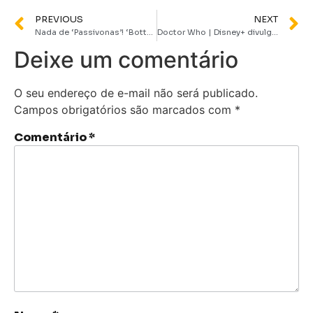
PREVIOUS
NEXT
Nada de ‘Passivonas’! ‘Bottoms’ ganha título brasileiro de “Clube da Luta para Meninas”, no PrimeVideo
Doctor Who | Disney+ divulga trailer dos especiais dos 60 anos da série
Deixe um comentário
O seu endereço de e-mail não será publicado.
Campos obrigatórios são marcados com
*
Comentário
*