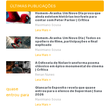
ÚLTIMAS PUBLICAÇÕES
Homem-Aranha: Um Novo Dia prova que
ainda existem histórias incríveis para
contar com Peter Parker | Crítica
Maximiano Sousa
Leia Mais »
Homem-Aranha: Um Novo Dia | Todos os
spoilers do filme, participações e final
explicado
Maximiano Sousa
Leia Mais »
A Odisseia de Nolan transforma poema
clássico em épico monumental do cinema
| Crítica
Renan Nunes
Leia Mais »
Giancarlo Esposito revela que quase
entrou para o elenco de Superman | Sana
2026
Maximiano Sousa
Leia Mais »