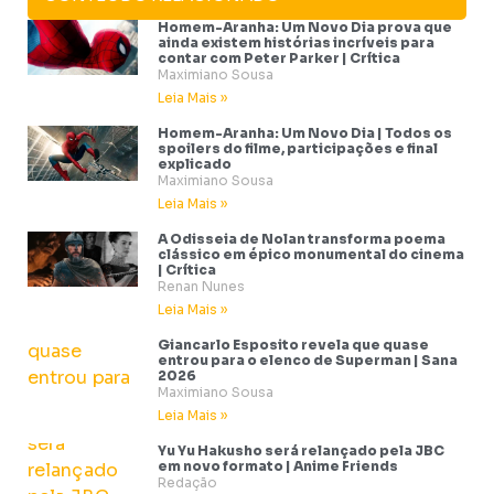
Homem-Aranha: Um Novo Dia prova que
ainda existem histórias incríveis para
contar com Peter Parker | Crítica
Maximiano Sousa
Leia Mais »
Homem-Aranha: Um Novo Dia | Todos os
spoilers do filme, participações e final
explicado
Maximiano Sousa
Leia Mais »
A Odisseia de Nolan transforma poema
clássico em épico monumental do cinema
| Crítica
Renan Nunes
Leia Mais »
Giancarlo Esposito revela que quase
entrou para o elenco de Superman | Sana
2026
Maximiano Sousa
Leia Mais »
Yu Yu Hakusho será relançado pela JBC
em novo formato | Anime Friends
Redação