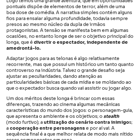
Logo temos uma grande aventura, que em oportunidades
pontuais dispõe de elementos de terror, além de uma
boa dose de comédia. A narrativa simples contém alguns
fios para ensaiar alguma profundidade, todavia sempre
presos ao mesmo núcleo da dupla de irmãos
protagonistas. A tensão se manifesta bem em algumas
ocasiões, no entanto longe de ser o objetivo principal do
longa, que é
divertir o espectador, independente de
amedrontá-lo.
Adaptar jogos para as telonas é algo relativamente
recorrente, mas que possui um histórico um tanto quanto
controverso na indústria. Talvez o grande desafio seja
ajustar as peculiaridades, dando atenção as
particularidades básicas de cada mídia e se moldando ao
que o expectador busca quando vai assistir ou jogar algo.
Um dos méritos deste longa é brincar com essas
diferenças, trazendo ao cinema algumas mecânicas
características do mundo dos jogos: o personagem-guia,
que apresenta o ambiente e os objetivos; o
stealth
(modo furtivo); a
utilização do cenário contra inimigo
s;
a
cooperação entre personagens
e por aí vai. A
sequência final é a que melhor relata de modo mais nítido