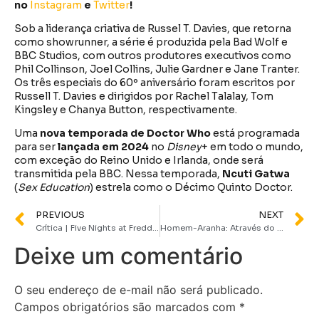
no
Instagram
e
Twitter
!
Sob a liderança criativa de Russel T. Davies, que retorna
como showrunner, a série é produzida pela Bad Wolf e
BBC Studios, com outros produtores executivos como
Phil Collinson, Joel Collins, Julie Gardner e Jane Tranter.
Os três especiais do 60º aniversário foram escritos por
Russell T. Davies e dirigidos por Rachel Talalay, Tom
Kingsley e Chanya Button, respectivamente.
Uma
nova temporada de Doctor Who
está programada
para ser
lançada em 2024
no
Disney
+ em todo o mundo,
com exceção do Reino Unido e Irlanda, onde será
transmitida pela BBC. Nessa temporada,
Ncuti Gatwa
(
Sex Education
) estrela como o Décimo Quinto Doctor.
PREVIOUS
NEXT
Crítica | Five Nights at Freddy’s é uma boa aventura nostálgica
Homem-Aranha: Através do Aranhaverso chega à HBO Max em novembro
Deixe um comentário
O seu endereço de e-mail não será publicado.
Campos obrigatórios são marcados com
*