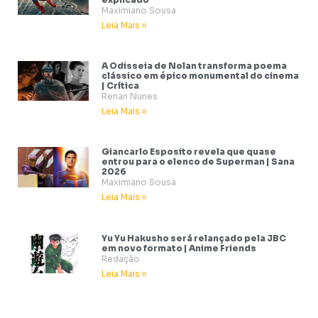
Maximiano Sousa
Leia Mais »
A Odisseia de Nolan transforma poema
clássico em épico monumental do cinema
| Crítica
Renan Nunes
Leia Mais »
Giancarlo Esposito revela que quase
entrou para o elenco de Superman | Sana
2026
Maximiano Sousa
Leia Mais »
Yu Yu Hakusho será relançado pela JBC
em novo formato | Anime Friends
Redação
Leia Mais »