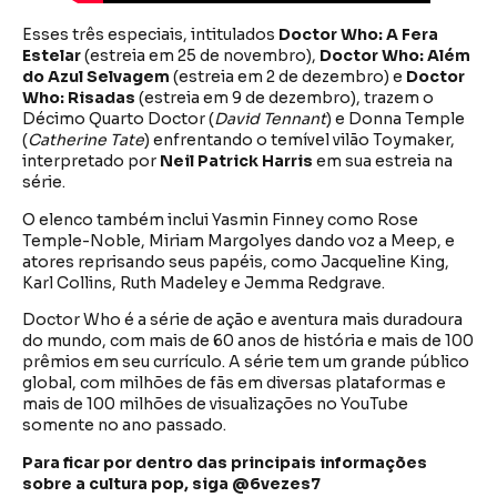
Esses três especiais, intitulados
Doctor Who: A Fera
Estelar
(estreia em 25 de novembro),
Doctor Who: Além
do Azul Selvagem
(estreia em 2 de dezembro) e
Doctor
Who: Risadas
(estreia em 9 de dezembro), trazem o
Décimo Quarto Doctor (
David Tennant
) e Donna Temple
(
Catherine Tate
) enfrentando o temível vilão Toymaker,
interpretado por
Neil Patrick Harris
em sua estreia na
série.
O elenco também inclui Yasmin Finney como Rose
Temple-Noble, Miriam Margolyes dando voz a Meep, e
atores reprisando seus papéis, como Jacqueline King,
Karl Collins, Ruth Madeley e Jemma Redgrave.
Doctor Who é a série de ação e aventura mais duradoura
do mundo, com mais de 60 anos de história e mais de 100
prêmios em seu currículo. A série tem um grande público
global, com milhões de fãs em diversas plataformas e
mais de 100 milhões de visualizações no YouTube
somente no ano passado.
Para ficar por dentro das principais informações
sobre a cultura pop, siga @6vezes7