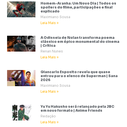
Homem-Aranha: Um Novo Dia | Todos os
spoilers do filme, participações e final
explicado
Maximiano Sousa
Leia Mais »
A Odisseia de Nolan transforma poema
clássico em épico monumental do cinema
| Crítica
Renan Nunes
Leia Mais »
Giancarlo Esposito revela que quase
entrou para o elenco de Superman | Sana
2026
Maximiano Sousa
Leia Mais »
Yu Yu Hakusho será relançado pela JBC
em novo formato | Anime Friends
Redação
Leia Mais »