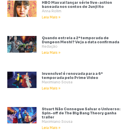
HBO Max vai lançar série live-action
baseada nos contos de Junji Ito
Anna Rolim
Leia Mais »
Quando estreia a 2ª temporada de
Dungeon Meshi? Veja a data confirmada
Redação
Leia Mais »
Invencível é renovada para a 6ª
temporada pelo Prime Video
Maximiano Sousa
Leia Mais »
Stuart Não Consegue Salvar o Universo:
Spin-off de The Big Bang Theory ganha
trailer
Maximiano Sousa
Leia Mais »