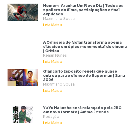
Homem-Aranha: Um Novo Dia | Todos os
spoilers do filme, participações e final
explicado
Maximiano Sousa
Leia Mais »
A Odisseia de Nolan transforma poema
clássico em épico monumental do cinema
| Crítica
Renan Nunes
Leia Mais »
Giancarlo Esposito revela que quase
entrou para o elenco de Superman | Sana
2026
Maximiano Sousa
Leia Mais »
Yu Yu Hakusho será relançado pela JBC
em novo formato | Anime Friends
Redação
Leia Mais »