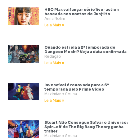
HBO Max vai lançar série live-action
baseada nos contos de Junji Ito
Anna Rolim
Leia Mais »
Quando estreia a 2ª temporada de
Dungeon Meshi? Veja a data confirmada
Redação
Leia Mais »
Invencível é renovada para a 6ª
temporada pelo Prime Video
Maximiano Sousa
Leia Mais »
Stuart Não Consegue Salvar o Universo:
Spin-off de The Big Bang Theory ganha
trailer
Maximiano Sousa