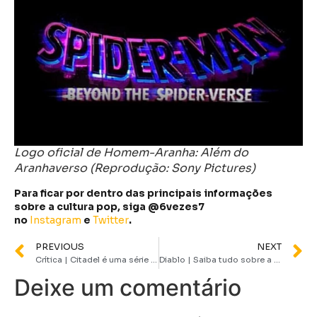
Logo oficial de Homem-Aranha: Além do
Aranhaverso (Reprodução: Sony Pictures)
Para ficar por dentro das principais informações
sobre a cultura pop, siga @6vezes7
no
Instagram
e
Twitter
.
PREVIOUS
NEXT
Crítica | Citadel é uma série de espionagem sem rumo
Diablo | Saiba tudo sobre a saga de jogos que era febre e terror das mães dos anos 90
Deixe um comentário