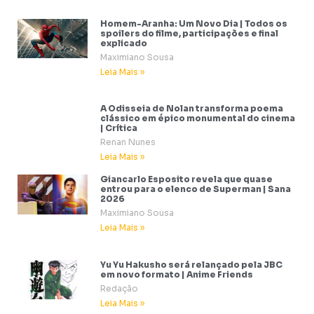
Homem-Aranha: Um Novo Dia | Todos os
spoilers do filme, participações e final
explicado
Maximiano Sousa
Leia Mais »
A Odisseia de Nolan transforma poema
clássico em épico monumental do cinema
| Crítica
Renan Nunes
Leia Mais »
Giancarlo Esposito revela que quase
entrou para o elenco de Superman | Sana
2026
Maximiano Sousa
Leia Mais »
Yu Yu Hakusho será relançado pela JBC
em novo formato | Anime Friends
Redação
Leia Mais »