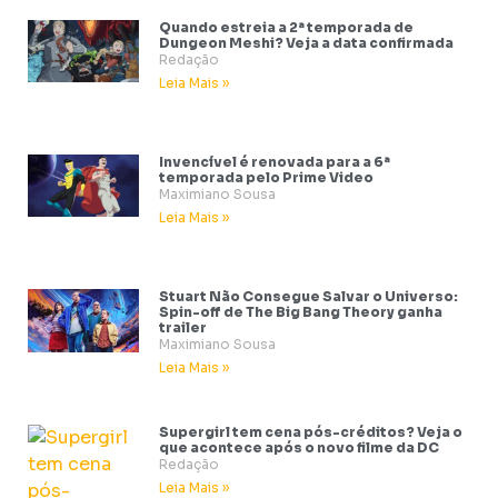
Quando estreia a 2ª temporada de
Dungeon Meshi? Veja a data confirmada
Redação
Leia Mais »
Invencível é renovada para a 6ª
temporada pelo Prime Video
Maximiano Sousa
Leia Mais »
Stuart Não Consegue Salvar o Universo:
Spin-off de The Big Bang Theory ganha
trailer
Maximiano Sousa
Leia Mais »
Supergirl tem cena pós-créditos? Veja o
que acontece após o novo filme da DC
Redação
Leia Mais »