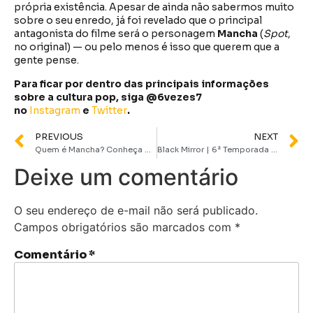
própria existência. Apesar de ainda não sabermos muito
sobre o seu enredo, já foi revelado que o principal
antagonista do filme será o personagem
Mancha
(
Spot
,
no original) — ou pelo menos é isso que querem que a
gente pense.
Para ficar por dentro das principais informações
sobre a cultura pop, siga @6vezes7
no
Instagram
e
Twitter
.
PREVIOUS
NEXT
Quem é Mancha? Conheça o vilão de Homem-Aranha: Através do Aranhaverso
Black Mirror | 6ª Temporada ganha data de estreia em trailer inédito; assista
Deixe um comentário
O seu endereço de e-mail não será publicado.
Campos obrigatórios são marcados com
*
Comentário
*