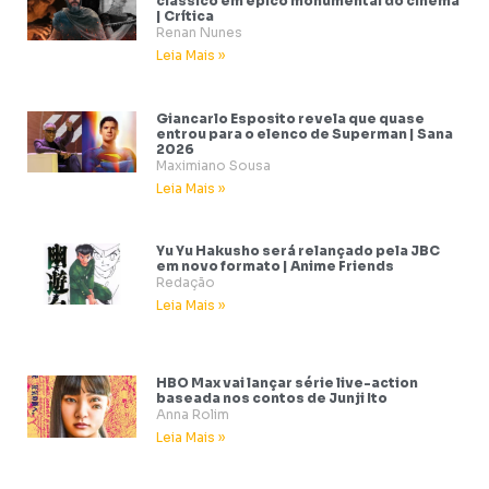
clássico em épico monumental do cinema
| Crítica
Renan Nunes
Leia Mais »
Giancarlo Esposito revela que quase
entrou para o elenco de Superman | Sana
2026
Maximiano Sousa
Leia Mais »
Yu Yu Hakusho será relançado pela JBC
em novo formato | Anime Friends
Redação
Leia Mais »
HBO Max vai lançar série live-action
baseada nos contos de Junji Ito
Anna Rolim
Leia Mais »