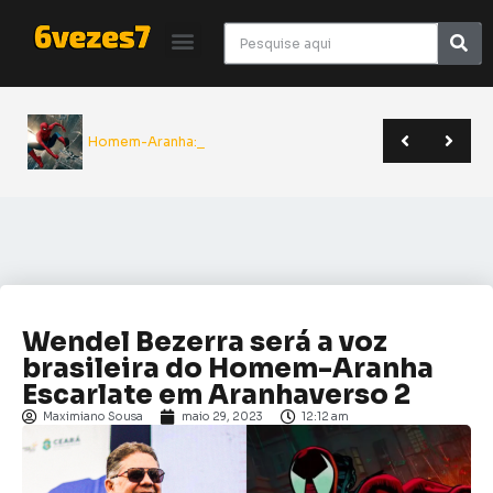
Homem-Aranha: Um N
Giancarlo Esposito revela que quase entrou para o elenco de Superman | Sana 2026
Yu Yu Hakusho será relançado pela JBC em novo formato | Anime Friends
A Odisseia de Nolan transforma poema clássico em épico monumental do cinema | Crítica
Wendel Bezerra será a voz
brasileira do Homem-Aranha
Escarlate em Aranhaverso 2
Maximiano Sousa
maio 29, 2023
12:12 am