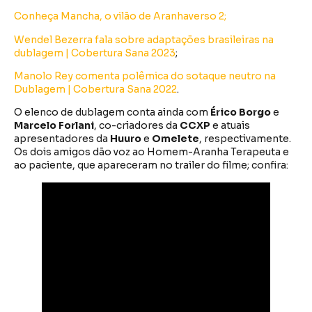
Conheça Mancha, o vilão de Aranhaverso 2;
Wendel Bezerra fala sobre adaptações brasileiras na
dublagem | Cobertura Sana 2023
;
Manolo Rey comenta polêmica do sotaque neutro na
Dublagem | Cobertura Sana 2022
.
O elenco de dublagem conta ainda com
Érico Borgo
e
Marcelo Forlani
, co-criadores da
CCXP
e atuais
apresentadores da
Huuro
e
Omelete
, respectivamente.
Os dois amigos dão voz ao Homem-Aranha Terapeuta e
ao paciente, que apareceram no trailer do filme; confira: