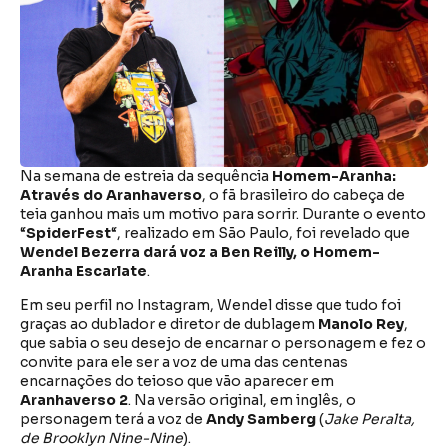
Na semana de estreia da sequência
Homem-Aranha:
Através do Aranhaverso
, o fã brasileiro do cabeça de
teia ganhou mais um motivo para sorrir. Durante o evento
“
SpiderFest
“, realizado em São Paulo, foi revelado que
Wendel Bezerra dará voz a Ben Reilly, o Homem-
Aranha Escarlate
.
Em seu perfil no Instagram, Wendel disse que tudo foi
graças ao dublador e diretor de dublagem
Manolo Rey
,
que sabia o seu desejo de encarnar o personagem e fez o
convite para ele ser a voz de uma das centenas
encarnações do teioso que vão aparecer em
Aranhaverso 2
. Na versão original, em inglês, o
personagem terá a voz de
Andy Samberg
(
Jake Peralta,
de Brooklyn Nine-Nine
).