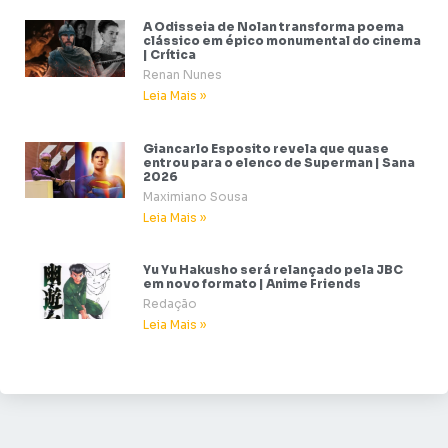
A Odisseia de Nolan transforma poema
clássico em épico monumental do cinema
| Crítica
Renan Nunes
Leia Mais »
Giancarlo Esposito revela que quase
entrou para o elenco de Superman | Sana
2026
Maximiano Sousa
Leia Mais »
Yu Yu Hakusho será relançado pela JBC
em novo formato | Anime Friends
Redação
Leia Mais »