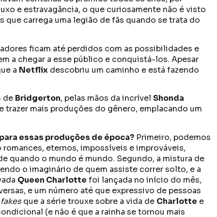
uxo e estravagância, o que curiosamente não é visto
s que carrega uma legião de fãs quando se trata do
adores ficam até perdidos com as possibilidades e
em a chegar a esse público e conquistá-los. Apesar
que a
Netflix
descobriu um caminho e está fazendo
s de
Bridgerton
, pelas mãos da incrível
Shonda
is e trazer mais produções do gênero, emplacando um
o para essas produções de época?
Primeiro, podemos
 romances, eternos, impossíveis e improváveis,
de quando o mundo é mundo. Segundo, a mistura de
azendo o imaginário de quem assiste correr solto, e a
ivada
Queen Charlotte
foi lançada no início do mês,
nversas, e um número até que expressivo de pessoas
e
fakes
que a série trouxe sobre a vida de
Charlotte
e
ondicional (e não é que a rainha se tornou mais