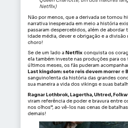
Queen Charlotte, um dos maiores lan
Netflix)
Não por menos, que a derivada se tornou h
narrativa inesperada em meio a história ex
passaram despercebidos, além de abordar 
idade média, dever e obrigação e a divisão 
choro!
Se de um lado a
Netflix
conquista os cora
ela também investe nas produções para os f
últimos meses, os fãs puderam acompanhar
Last kingdom: sete reis devem morrer
e
B
sanguinolenta da história das grandes conq
sua maneira a vida dos vikings e suas batal
Ragnar Lothbrok, Lagertha, Uhtred, Folkw
viram referência de poder e bravura entre 
nos olhos”, ao vê-los nas cenas de batalh
demais!