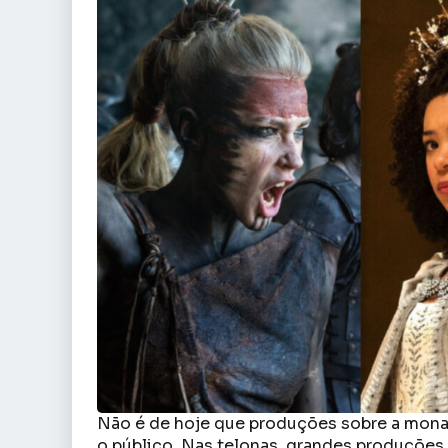
Não é de hoje que produções sobre a monar
o público. Nas telonas, grandes produções