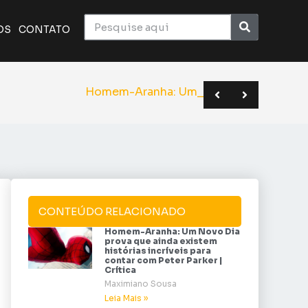
OS
CONTATO
ico monumental do cinema | Crítica
a o elenco de Superman | Sana 2026
BC em novo formato | Anime Friends
os os spoilers do filme, participa
CONTEÚDO RELACIONADO
Homem-Aranha: Um Novo Dia
prova que ainda existem
histórias incríveis para
contar com Peter Parker |
Crítica
Maximiano Sousa
Leia Mais »