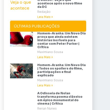
acontece após o novo filme
da DC
Redação
Leia Mais »
ÚLTIMAS PUBLICAÇÕES
Homem-Aranha: Um Novo Dia
prova que ainda existem
histórias incríveis para
contar com Peter Parker |
Crítica
Maximiano Sousa
Leia Mais »
Homem-Aranha: Um Novo Dia
| Todos os spoilers do filme,
participações e final
explicado
Maximiano Sousa
Leia Mais »
A Odisseia de Nolan
transforma poema clássico
em épico monumental do
cinema | Crítica
Renan Nunes