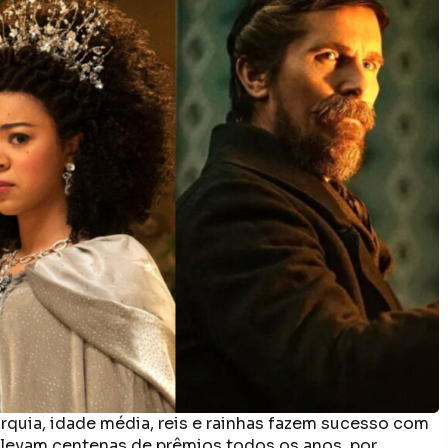
quia, idade média, reis e rainhas fazem sucesso com
 levam centenas de prêmios todos os anos, por