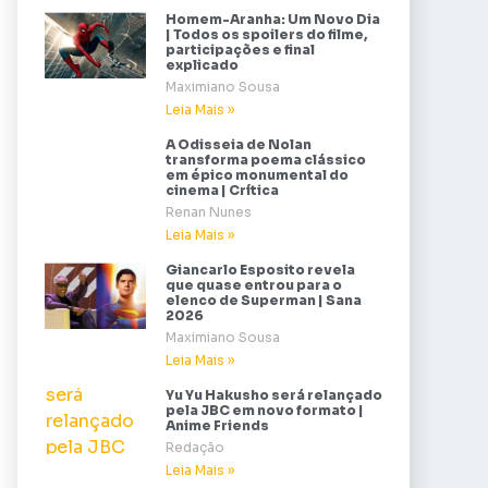
Homem-Aranha: Um Novo Dia
| Todos os spoilers do filme,
participações e final
explicado
Maximiano Sousa
Leia Mais »
A Odisseia de Nolan
transforma poema clássico
em épico monumental do
cinema | Crítica
Renan Nunes
Leia Mais »
Giancarlo Esposito revela
que quase entrou para o
elenco de Superman | Sana
2026
Maximiano Sousa
Leia Mais »
Yu Yu Hakusho será relançado
pela JBC em novo formato |
Anime Friends
Redação
Leia Mais »