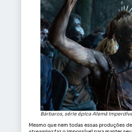
Bárbaros, série épica Alemã imperdível
Mesmo que nem todas essas produções de é
streaming
faz o impossível para manter seu