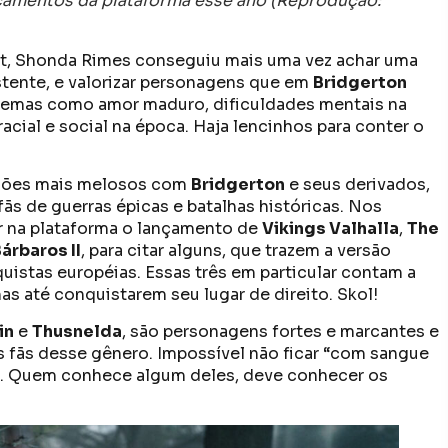
çamentos da plataforma esse ano (Reprodução:
it, Shonda Rimes conseguiu mais uma vez achar uma
istente, e valorizar personagens que em
Bridgerton
temas como amor maduro, dificuldades mentais na
racial e social na época. Haja lencinhos para conter o
ções mais melosos com
Bridgerton
e seus derivados,
ãs de guerras épicas e batalhas históricas. Nos
 na plataforma o lançamento de
Vikings Valhalla
,
The
árbaros II
, para citar alguns, que trazem a versão
uistas européias. Essas três em particular contam a
has até conquistarem seu lugar de direito. Skol!
in
e
Thusnelda
, são personagens fortes e marcantes e
os fãs desse gênero. Impossível não ficar “com sangue
as. Quem conhece algum deles, deve conhecer os