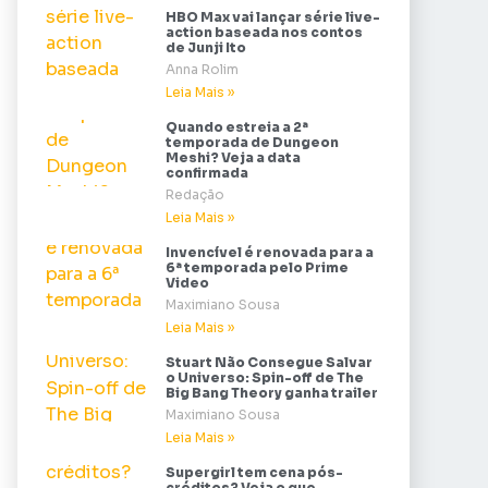
HBO Max vai lançar série live-
action baseada nos contos
de Junji Ito
Anna Rolim
Leia Mais »
Quando estreia a 2ª
temporada de Dungeon
Meshi? Veja a data
confirmada
Redação
Leia Mais »
Invencível é renovada para a
6ª temporada pelo Prime
Video
Maximiano Sousa
Leia Mais »
Stuart Não Consegue Salvar
o Universo: Spin-off de The
Big Bang Theory ganha trailer
Maximiano Sousa
Leia Mais »
Supergirl tem cena pós-
créditos? Veja o que