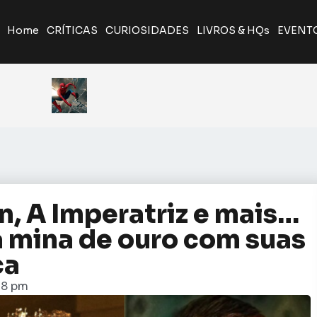
Home
CRÍTICAS
CURIOSIDADES
LIVROS & HQs
EVENT
A Odisseia de Nolan transforma poema clássico em ép
Giancarlo Esposito revela que quase entrou par
Yu Yu Hakusho será relançado pela J
Homem-Aranha: Um Novo Dia | Tod
n, A Imperatriz e mais…
a mina de ouro com suas
ca
18 pm