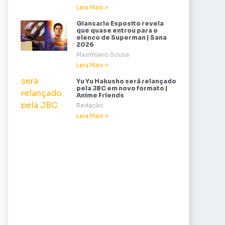
Leia Mais »
Giancarlo Esposito revela
que quase entrou para o
elenco de Superman | Sana
2026
Maximiano Sousa
Leia Mais »
Yu Yu Hakusho será relançado
pela JBC em novo formato |
Anime Friends
Redação
Leia Mais »