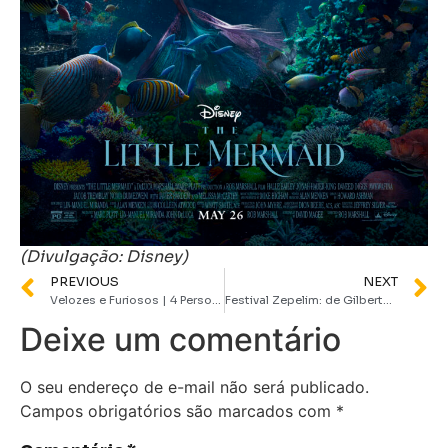
(Divulgação: Disney)
PREVIOUS
NEXT
Velozes e Furiosos | 4 Personagens que voltaram da morte na franquia
Festival Zepelim: de Gilberto Gil à João Gomes e Tasha & Tracie, veja a programação completa do evento
Deixe um comentário
O seu endereço de e-mail não será publicado.
Campos obrigatórios são marcados com
*