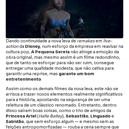
Dando continuidade a nova leva de
remakes
em
live-
action
da
Disney
, num esforço da empresa em reavivar na
cultura pop,
A Pequena Sereia
não atinge a emoção da
obra original, mas mesmo assim é um filme redondinho,
que de tanto se esforçar para não ser ruim, consegue
entregar uma qualidade modesta, que não cativa para
garantir uma reprise, mas
garante um bom
entretenimento
.
Assim como os demais filmes da nova leva, este não se
arrisca a trazer novos elementos realmente significativos
para a história, apostando na segurança de ser uma
releitura de um clássico renomado. Entretanto, dentro
disso saíram boas coisas, como o trio de amigos da
Princesa Ariel
(
Halle Bailey
),
Sebastião
,
Linguado
e
Sabidão
, que sem esforço algum — e mesmo sem as
feições antropomorfizadas — rouba a cena sempre que