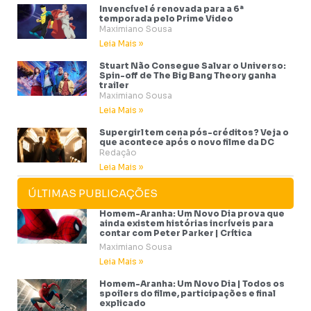
Invencível é renovada para a 6ª
temporada pelo Prime Video
Maximiano Sousa
Leia Mais »
Stuart Não Consegue Salvar o Universo:
Spin-off de The Big Bang Theory ganha
trailer
Maximiano Sousa
Leia Mais »
Supergirl tem cena pós-créditos? Veja o
que acontece após o novo filme da DC
Redação
Leia Mais »
ÚLTIMAS PUBLICAÇÕES
Homem-Aranha: Um Novo Dia prova que
ainda existem histórias incríveis para
contar com Peter Parker | Crítica
Maximiano Sousa
Leia Mais »
Homem-Aranha: Um Novo Dia | Todos os
spoilers do filme, participações e final
explicado