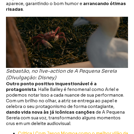
aparece, garantindo o bom humor e
arrancando ótimas
risadas
.
Sebastão, no live-action de A Pequena Sereia
(Divulgação: Disney)
Outro ponto positivo inquestionável é a
protagonista
. Halle Bailey é fenomenal como Ariel e
podemos notar isso a cada nuance de sua performance.
Com um brilho no olhar, a atriz se entrega ao papel e
celebra o seu protagonismo de forma contagiante,
dando vida nova às já icônicas canções
de A Pequena
Sereia com sua voz, transformando alguns momentos
crus em um deleite audiovisual.
Crítica | Com Jason Momoa como o melhor vilão da