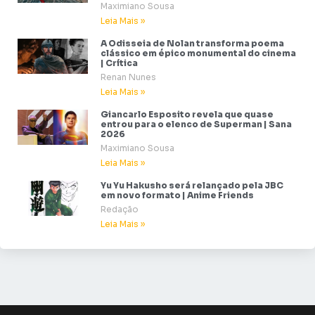
Maximiano Sousa
Leia Mais »
A Odisseia de Nolan transforma poema
clássico em épico monumental do cinema
| Crítica
Renan Nunes
Leia Mais »
Giancarlo Esposito revela que quase
entrou para o elenco de Superman | Sana
2026
Maximiano Sousa
Leia Mais »
Yu Yu Hakusho será relançado pela JBC
em novo formato | Anime Friends
Redação
Leia Mais »