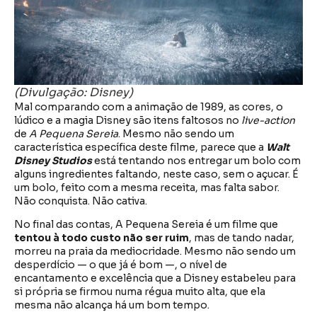
(Divulgação: Disney)
Mal comparando com a animação de 1989, as cores, o
lúdico e a magia Disney são itens faltosos no
live-action
de
A Pequena Sereia
. Mesmo não sendo um
característica específica deste filme, parece que a
Walt
Disney Studios
está tentando nos entregar um bolo com
alguns ingredientes faltando, neste caso, sem o açucar. É
um bolo, feito com a mesma receita, mas falta sabor.
Não conquista. Não cativa.
No final das contas, A Pequena Sereia é um filme que
tentou à todo custo não ser ruim
, mas de tando nadar,
morreu na praia da mediocridade. Mesmo não sendo um
desperdício — o que já é bom —, o nível de
encantamento e excelência que a Disney estabeleu para
si própria se firmou numa régua muito alta, que ela
mesma não alcança há um bom tempo.