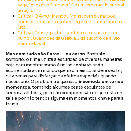
saga, Velozes e Furiosos 10 é um espetáculo surreal
de ação
;
Crítica | O Amor Mandou Mensagem é uma boa
comédia romântica sobre seguir em frente após o
luto
;
Crítica | Com equilíbrio perfeito de drama e bom
humor, Guardiões da Galáxia 3 dá suspiro de alívio
para a Marvel
.
Mas nem tudo são flores — ou cores
. Bastante
sombrio, o filme utiliza a escuridão de diversas maneiras,
seja para mostrar como Ariel se sentia vivendo
acorrentada a um mundo que não mais considera seu lar,
ou apenas para disfarçar os efeitos especiais quando
necessário. O problema é que isso
incomoda em vários
momentos
, tornando algumas cenas esquisitas de
serem assistidas, pela não compreensão do que está em
tela e por não ter cor alguma em momentos chave para a
trama.