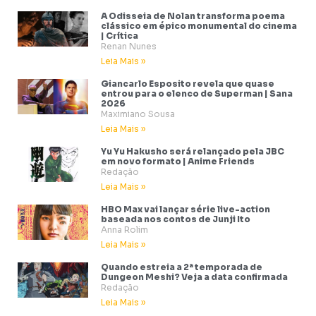
A Odisseia de Nolan transforma poema
clássico em épico monumental do cinema
| Crítica
Renan Nunes
Leia Mais »
Giancarlo Esposito revela que quase
entrou para o elenco de Superman | Sana
2026
Maximiano Sousa
Leia Mais »
Yu Yu Hakusho será relançado pela JBC
em novo formato | Anime Friends
Redação
Leia Mais »
HBO Max vai lançar série live-action
baseada nos contos de Junji Ito
Anna Rolim
Leia Mais »
Quando estreia a 2ª temporada de
Dungeon Meshi? Veja a data confirmada
Redação
Leia Mais »