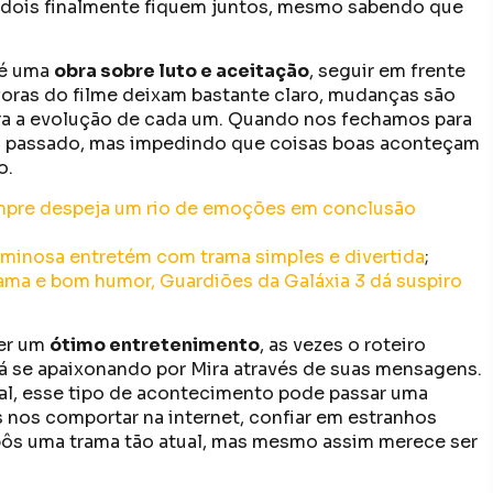
s dois finalmente fiquem juntos, mesmo sabendo que
 é uma
obra sobre luto e aceitação
, seguir em frente
oras do filme deixam bastante claro, mudanças são
ra a evolução de cada um. Quando nos fechamos para
o passado, mas impedindo que coisas boas aconteçam
o.
Sempre despeja um rio de emoções em conclusão
iminosa entretém com trama simples e divertida
;
drama e bom humor, Guardiões da Galáxia 3 dá suspiro
er um
ótimo entretenimento
, as vezes o roteiro
 se apaixonando por Mira através de suas mensagens.
l, esse tipo de acontecimento pode passar uma
os comportar na internet, confiar em estranhos
opôs uma trama tão atual, mas mesmo assim merece ser