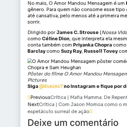
No mais, O Amor Mandou Mensagem é um
gênero. Para quem não consome esse tipo d
até cansativa, pelo menos até a primeira 
sorrir.
Dirigido por
James C. Strouse
(
Nossa Vid
como
Céline Dion
, que interpreta ela mes
conta também com
Priyanka Chopra
com
Barclay
como
Suzy Ray
,
Russell Tovey
co
Pôster do filme O Amor Mandou Mensagem (
Pictures
Siga
@6vezes7
no Instagram e fique por 
Previous
Crítica | Mafia Mamma: De Repen
Next
Crítica | Com Jason Momoa como o mel
espetáculo surreal de ação
Deixe um comentário