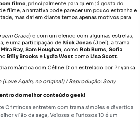
bom filme
, principalmente para quem já gosta do
e filme, a narrativa pode parecer um pouco estranha e
metade, mas daí em diante temos apenas motivos para
a sem Grace
) e com um elenco com algumas estrelas,
ma, e uma participação de
Nick Jonas
(Joel), a trama
o
Mira Ray
,
Sam Heughan
, como
Rob Burns
,
Sofia
mo
Billy Brooks
e
Lydia West
como
Lisa Scott
.
Love Again, no original) / Reprodução: Sony
dentro do melhor conteúdo geek!
te Criminosa entretém com trama simples e divertida
hor vilão da saga, Velozes e Furiosos 10 é um