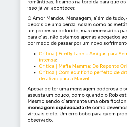
românticas, ficamos na torcida para que o
isso já vai acontecer.
O Amor Mandou Mensagem, além de tudo,
depois de uma perda. Assim como as metáf
um processo dolorido, mas necessários pa
para elas, não estamos apenas apegados a
por medo de passar por um novo sofriment
Crítica | Firefly Lane – Amigas para 
intensa
;
Crítica | Mafia Mamma: De Repente Cr
Crítica | Com equilíbrio perfeito de 
de alívio para a Marvel
.
Apesar de ter uma mensagem poderosa e s
assusta um pouco, como quando o Rob está
Mesmo sendo claramente uma obra ficciona
mensagem equivocada
de como devemos n
virtuais e etc. Um erro bobo para quem pr
observado.