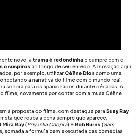
mente novo, a
trama é redondinha
e cumpre bem o
s e suspiros
ao longo de seu enredo. A inovação aqui
ados, por exemplo, utilizar
Céline Dion
como uma
onectando a narrativa do filme com o mundo real,
ha sonora para os apaixonados durante décadas. A
do filme, novamente por contar com a musa Céline
m à proposta do filme, com destaque para
Susy Ray
onista que rouba a cena sempre que aparece,
l
Mira Ray
(
Priyanka Chopra
) e
Rob Burns
(
Sam
 e, somada a formula bem executada das comédias