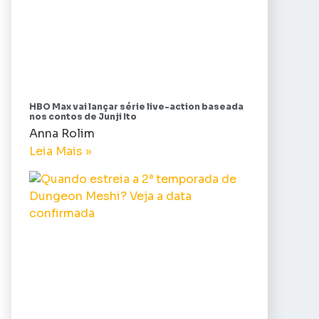
HBO Max vai lançar série live-action baseada
nos contos de Junji Ito
Anna Rolim
Leia Mais »