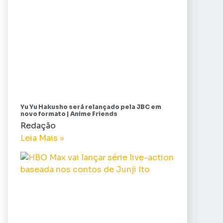
Yu Yu Hakusho será relançado pela JBC em
novo formato | Anime Friends
Redação
Leia Mais »