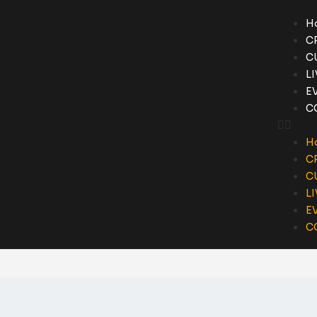
H
C
C
L
E
C
H
C
C
L
E
C