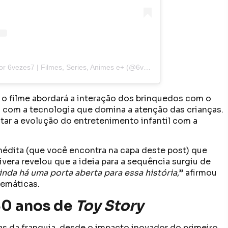
Uma publicação compartilhada por 6vezes7 | Filmes, Series, Animes e+ (@6vezes7)
 o filme abordará a interação dos brinquedos com o
 com a tecnologia que domina a atenção das crianças.
tar a evolução do entretenimento infantil com a
inédita (que você encontra na capa deste post) que
vera revelou que a ideia para a sequência surgiu de
inda há uma porta aberta para essa história
,” afirmou
temáticas.
30 anos de
Toy Story
 da franquia, desde o impacto inovador do primeiro