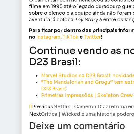
filme em 1995 até o legado duradouro que c
sobre o elenco e a equipe ainda não foram
aventura já coloca
Toy Story 5
entre os lan
Para ficar por dentro das principais inf
no
Instagram
,
TikTok
e
Twitter
!
Continue vendo as n
D23 Brasil:
Marvel Studios na D23 Brasil: novidad
“The Mandalorian and Grogu” tem estr
D23 Brasil
;
Primeiras Impressões | Skeleton Crew
Previous
Netflix | Cameron Diaz retorna e
Next
Crítica | Wicked é uma história poder
Deixe um comentário