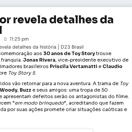
or revela detalhes da
l
11:25 pm
m comemoração aos
30 anos de Toy Story
trouxe
 franquia.
Jonas Rivera
, vice-presidente executivo de
nimadores brasileiros
Priscila Vertamatti
e
Claudio
obre
Toy Story 5
.
dos vão retornar para a nova aventura. A trama de
Toy
Woody
,
Buzz
e seus amigos: uma tropa de 50
 apresentam defeitos serão os antagonistas do filme.
ecem “
em modo brinquedo
“, acreditando que fazem
da por suas ações promete criar situações caóticas e