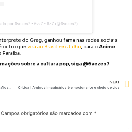
ada por 6vezes7 • 6vz7 • 6×7 (@6vezes7)
interprete do Greg, ganhou fama nas redes sociais
 é outro que
virá ao Brasil em Julho
, para o
Anime
e Paraíba.
formações sobre a cultura pop, siga @6vezes7
NEXT
Crítica | Planeta dos Macacos: O Reinado mantém a qualidade e aponta um recomeço para a saga
Crítica | Amigos Imaginários é emocionante e cheio de vida
Campos obrigatórios são marcados com
*