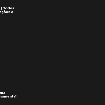
 | Todos
pações e
rma
onumental