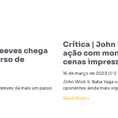
Crítica | John
Reeves chega
ação com mom
erso de
cenas impres
16 de março de 2023
2 
John Wick 4: Baba Yaga c
Reeves dá mais um passo
oponentes ainda mais vigo
Read More »