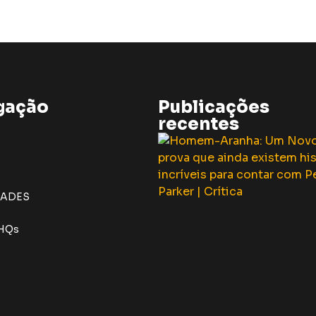
gação
Publicações
recentes
DADES
 HQs