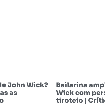
 de John Wick?
Bailarina amp
as as
Wick com per
o
tiroteio | Crít