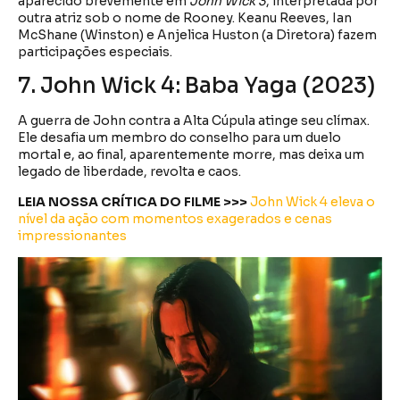
aparecido brevemente em
John Wick 3
, interpretada por
outra atriz sob o nome de Rooney. Keanu Reeves, Ian
McShane (Winston) e Anjelica Huston (a Diretora) fazem
participações especiais.
7. John Wick 4: Baba Yaga (2023)
A guerra de John contra a Alta Cúpula atinge seu clímax.
Ele desafia um membro do conselho para um duelo
mortal e, ao final, aparentemente morre, mas deixa um
legado de liberdade, revolta e caos.
LEIA NOSSA CRÍTICA DO FILME >>>
John Wick 4 eleva o
nível da ação com momentos exagerados e cenas
impressionantes