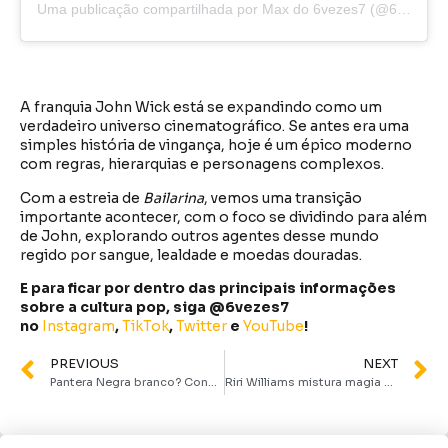
Uma publicação compartilhada por Max do 6vezes7 (@6vezes7)
A franquia John Wick está se expandindo como um
verdadeiro universo cinematográfico. Se antes era uma
simples história de vingança, hoje é um épico moderno
com regras, hierarquias e personagens complexos.
Com a estreia de
Bailarina
, vemos uma transição
importante acontecer, com o foco se dividindo para além
de John, explorando outros agentes desse mundo
regido por sangue, lealdade e moedas douradas.
E para ficar por dentro das principais informações
sobre a cultura pop, siga @6vezes7
no
Instagram
,
TikTok
,
Twitter
e
YouTube
!
PREVIOUS
NEXT
Pantera Negra branco? Conheça Ketema, o filho de T’Challa e novo rei de Wakanda
Riri Williams mistura magia e tecnologia em novo trailer de Coração de Ferro