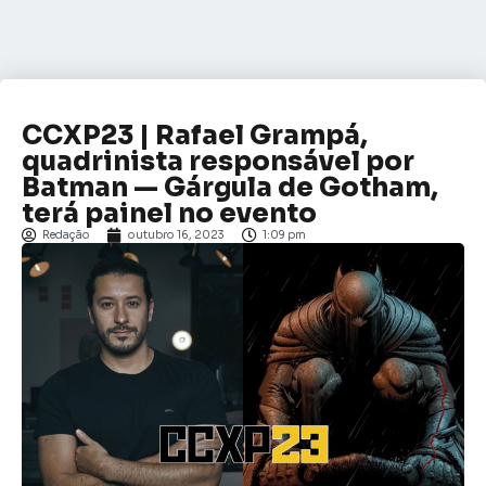
CCXP23 | Rafael Grampá,
quadrinista responsável por
Batman — Gárgula de Gotham,
terá painel no evento
Redação
outubro 16, 2023
1:09 pm