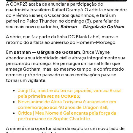
A CCXP23 acaba de anunciar a participação do
quadrinista brasileiro Rafael Grampá. O artista é vencedor
do Prêmio Eisner, o Oscar dos quadrinhos, e terá um
painel no Palco Thunder, no domingo (3), para falar de
seu mais novo quadrinho,
Batman — Gárgula de Gotham
.
A série, que faz parte da linha DC Black Label, marca o
retorno do artista ao universo do Homem-Morcego.
Em
Batman — Gárgula de Gotham
, Bruce Wayne
abandona sua identidade civil e abraça integralmente sua
persona do morcego. Ele persegue um serial killer que
ameaça Gotham, mas, ao mesmo tempo, é confrontado
com seu próprio passado e suas motivações para se
tornar um vigilante.
Junji Ito, mestre do terror japonês, vem ao Brasil
pela primeira vez na
CCXP23
;
Novo anime de Akira Toriyama é anunciado em
comemoração aos 40 anos de Dragon Ball;
Crítica | Meu Nome é Gal encanta pela força da
performance de Sophie Charlotte
.
A série é uma oportunidade de explorar um novo lado de