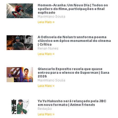
Homem-Aranha: Um Novo Dia | Todos os
spoilers do filme, participações e final
explicado
Maximiano Sousa
Leia Mais »
A Odisseia de Nolan transforma poema
clássico em épico monumental do cinema
| Crítica
Renan Nunes
Leia Mais »
Giancarlo Esposito revela que quase
entrou para o elenco de Superman | Sana
2026
Maximiano Sousa
Leia Mais »
Yu Yu Hakusho será relançado pela JBC
em novo formato | Anime Friends
Redação
Leia Mais »