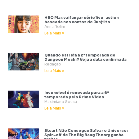
HBO Max vai lançar série live-action
baseada nos contos de Junji Ito
Anna Rolim
Leia Mais »
Quando estreia a 2ª temporada de
Dungeon Meshi? Veja a data confirmada
Redação
Leia Mais »
Invencível é renovada para a 6ª
temporada pelo Prime Video
Maximiano Sousa
Leia Mais »
Stuart Não Consegue Salvar o Universo:
Spin-off de The Big Bang Theory ganha