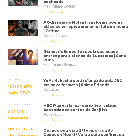
explicado
Maximiano Sousa
Leia Mais »
A Odisseia de Nolan transforma poema
clássico em épico monumental do cinema
| Crítica
Renan Nunes
Leia Mais »
Giancarlo Esposito revela que quase
entrou para o elenco de Superman | Sana
2026
Maximiano Sousa
Leia Mais »
Yu Yu Hakusho será relançado pela JBC
em novo formato | Anime Friends
Redação
Leia Mais »
HBO Max vai lançar série live-action
baseada nos contos de Junji Ito
Anna Rolim
Leia Mais »
Quando estreia a 2ª temporada de
Dungeon Meshi? Veja a data confirmada