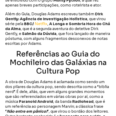
se envolvido com o grupo
Monty Python
, a qual fez
apenas breves participações, como roteirista e ator.
Além do Guia, Douglas Adams escreveu também
Dirk
Gently: Agência de Investigação Holística
, que virou
série pela
BBC/
Netflix
,
A Longa e Sombria Hora do Chá
da Alma
, que é a segunda aventura do detetive Dirk
Gently, e
Salmão da Dúvida
, que fora lançado de maneira
póstuma, com alguns fragmentos desconexos de notas
escritas por Adams.
Referências ao Guia do
Mochileiro das Galáxias na
Cultura Pop
A obra de Douglas Adams é aclamada como sendo um
dos pilares da cultura pop, sendo descrita como a “bíblia
nerd”. É dele, aliás, que vem alguns grandes momentos
que são referenciados em várias obras por aí, como a
música
Paranoid Android
, da banda
Radiohead
, que é
um referência ao personagem Marvin; a clássica frase
“
Não entre em pânico!
“, que virou o bordão dos leitores.