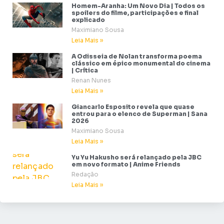
Homem-Aranha: Um Novo Dia | Todos os
spoilers do filme, participações e final
explicado
Maximiano Sousa
Leia Mais »
A Odisseia de Nolan transforma poema
clássico em épico monumental do cinema
| Crítica
Renan Nunes
Leia Mais »
Giancarlo Esposito revela que quase
entrou para o elenco de Superman | Sana
2026
Maximiano Sousa
Leia Mais »
Yu Yu Hakusho será relançado pela JBC
em novo formato | Anime Friends
Redação
Leia Mais »