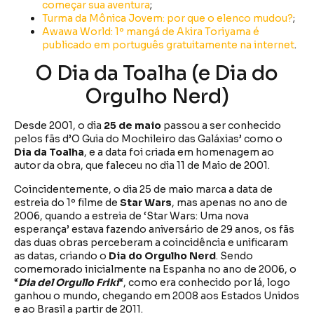
começar sua aventura
;
Turma da Mônica Jovem: por que o elenco mudou?
;
Awawa World: 1º mangá de Akira Toriyama é
publicado em português gratuitamente na internet
.
O Dia da Toalha (e Dia do
Orgulho Nerd)
Desde 2001, o dia
25 de maio
passou a ser conhecido
pelos fãs d’O Guia do Mochileiro das Galáxias’ como o
Dia da Toalha
, e a data foi criada em homenagem ao
autor da obra, que faleceu no dia 11 de Maio de 2001.
Coincidentemente, o dia 25 de maio marca a data de
estreia do 1º filme de
Star Wars
, mas apenas no ano de
2006, quando a estreia de ‘Star Wars: Uma nova
esperança’ estava fazendo aniversário de 29 anos, os fãs
das duas obras perceberam a coincidência e unificaram
as datas, criando o
Dia do Orgulho Nerd
. Sendo
comemorado inicialmente na Espanha no ano de 2006, o
“
Dia del Orgullo Friki
“, como era conhecido por lá, logo
ganhou o mundo, chegando em 2008 aos Estados Unidos
e ao Brasil a partir de 2011.