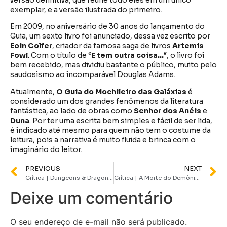
exemplar, e a versão ilustrada do primeiro.
Em 2009, no aniversário de 30 anos do lançamento do
Guia, um sexto livro foi anunciado, dessa vez escrito por
Eoin Colfer
, criador da famosa saga de livros
Artemis
Fowl
. Com o título de “
E tem outra coisa…
“, o livro foi
bem recebido, mas dividiu bastante o público, muito pelo
saudosismo ao incomparável Douglas Adams.
Atualmente,
O Guia do Mochileiro das Galáxias
é
considerado um dos grandes fenômenos da literatura
fantástica, ao lado de obras como
Senhor dos Anéis
e
Duna
. Por ter uma escrita bem simples e fácil de ser lida,
é indicado até mesmo para quem não tem o costume da
leitura, pois a narrativa é muito fluida e brinca com o
imaginário do leitor.
PREVIOUS
NEXT
Crítica | Dungeons & Dragons: Honra Entre Rebeldes entrega um filme ok, mesmo com narrativa preguiçosa
Crítica | A Morte do Demônio: A Ascensão honra o legado da franquia com o retorno sanguinário e chocante dos Deadites
Deixe um comentário
O seu endereço de e-mail não será publicado.