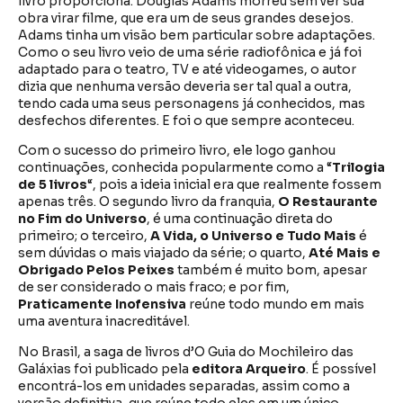
livro proporciona. Douglas Adams morreu sem ver sua
obra virar filme, que era um de seus grandes desejos.
Adams tinha um visão bem particular sobre adaptações.
Como o seu livro veio de uma série radiofônica e já foi
adaptado para o teatro, TV e até videogames, o autor
dizia que nenhuma versão deveria ser tal qual a outra,
tendo cada uma seus personagens já conhecidos, mas
desfechos diferentes. E foi o que sempre aconteceu.
Com o sucesso do primeiro livro, ele logo ganhou
continuações, conhecida popularmente como a “
Trilogia
de 5 livros
“, pois a ideia inicial era que realmente fossem
apenas três. O segundo livro da franquia,
O Restaurante
no Fim do Universo
, é uma continuação direta do
primeiro; o terceiro,
A Vida, o Universo e Tudo Mais
é
sem dúvidas o mais viajado da série; o quarto,
Até Mais e
Obrigado Pelos Peixes
também é muito bom, apesar
de ser considerado o mais fraco; e por fim,
Praticamente Inofensiva
reúne todo mundo em mais
uma aventura inacreditável.
No Brasil, a saga de livros d’O Guia do Mochileiro das
Galáxias foi publicado pela
editora Arqueiro
. É possível
encontrá-los em unidades separadas, assim como a
versão definitiva, que reúne todo eles em um único