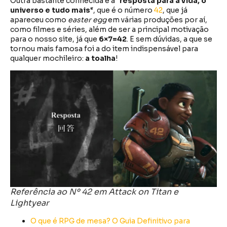
Outra bastante conhecida é a “
resposta para a vida, o
universo e tudo mais
“, que é o número
42
, que já
apareceu como
easter egg
em várias produções por aí,
como filmes e séries, além de ser a principal motivação
para o nosso site, já que
6×7=42
. E sem dúvidas, a que se
tornou mais famosa foi a do item indispensável para
qualquer mochileiro:
a toalha
!
Referência ao Nº 42 em Attack on Titan e
Lightyear
O que é RPG de mesa? O Guia Definitivo para