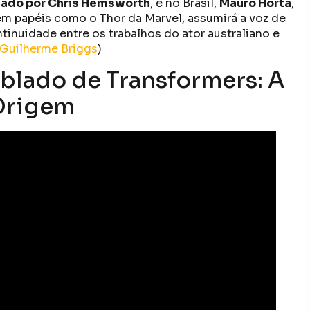
ado por Chris Hemsworth
, e no Brasil,
Mauro Horta
,
m papéis como o Thor da Marvel, assumirá a voz de
tinuidade entre os trabalhos do ator australiano e
Guilherme Briggs
)
dublado de Transformers: A
Origem