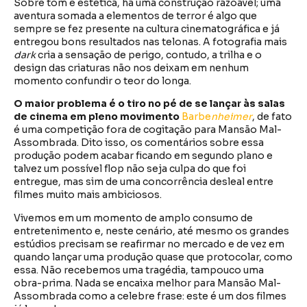
Sobre tom e estética, há uma construção razoável; uma
aventura somada a elementos de terror é algo que
sempre se fez presente na cultura cinematográfica e já
entregou bons resultados nas telonas. A fotografia mais
dark
cria a sensação de perigo, contudo, a trilha e o
design das criaturas não nos deixam em nenhum
momento confundir o teor do longa.
O maior problema é o tiro no pé de se lançar às salas
de cinema em pleno movimento
Barbe
nheimer
, de fato
é uma competição fora de cogitação para Mansão Mal-
Assombrada. Dito isso, os comentários sobre essa
produção podem acabar ficando em segundo plano e
talvez um possível flop não seja culpa do que foi
entregue, mas sim de uma concorrência desleal entre
filmes muito mais ambiciosos.
Vivemos em um momento de amplo consumo de
entretenimento e, neste cenário, até mesmo os grandes
estúdios precisam se reafirmar no mercado e de vez em
quando lançar uma produção quase que protocolar, como
essa. Não recebemos uma tragédia, tampouco uma
obra-prima. Nada se encaixa melhor para Mansão Mal-
Assombrada como a celebre frase: este é um dos filmes