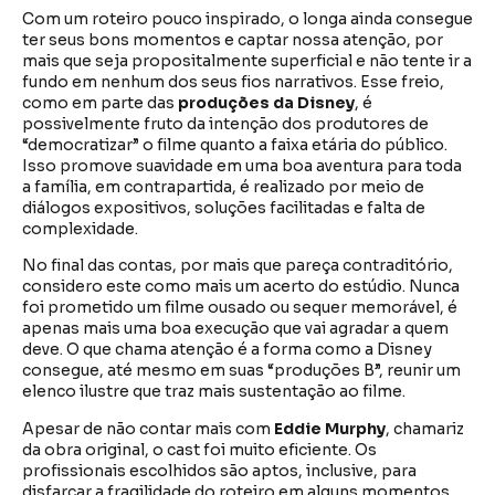
Com um roteiro pouco inspirado, o longa ainda consegue
ter seus bons momentos e captar nossa atenção, por
mais que seja propositalmente superficial e não tente ir a
fundo em nenhum dos seus fios narrativos. Esse freio,
como em parte das
produções da Disney
, é
possivelmente fruto da intenção dos produtores de
“democratizar” o filme quanto a faixa etária do público.
Isso promove suavidade em uma boa aventura para toda
a família, em contrapartida, é realizado por meio de
diálogos expositivos, soluções facilitadas e falta de
complexidade.
No final das contas, por mais que pareça contraditório,
considero este como mais um acerto do estúdio. Nunca
foi prometido um filme ousado ou sequer memorável, é
apenas mais uma boa execução que vai agradar a quem
deve. O que chama atenção é a forma como a Disney
consegue, até mesmo em suas “produções B”, reunir um
elenco ilustre que traz mais sustentação ao filme.
Apesar de não contar mais com
Eddie Murphy
, chamariz
da obra original, o cast foi muito eficiente. Os
profissionais escolhidos são aptos, inclusive, para
disfarçar a fragilidade do roteiro em alguns momentos.