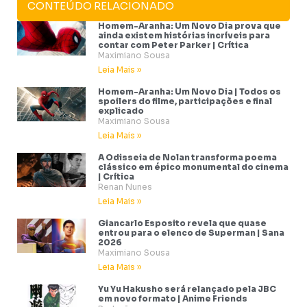
CONTEÚDO RELACIONADO
Homem-Aranha: Um Novo Dia prova que
ainda existem histórias incríveis para
contar com Peter Parker | Crítica
Maximiano Sousa
Leia Mais »
Homem-Aranha: Um Novo Dia | Todos os
spoilers do filme, participações e final
explicado
Maximiano Sousa
Leia Mais »
A Odisseia de Nolan transforma poema
clássico em épico monumental do cinema
| Crítica
Renan Nunes
Leia Mais »
Giancarlo Esposito revela que quase
entrou para o elenco de Superman | Sana
2026
Maximiano Sousa
Leia Mais »
Yu Yu Hakusho será relançado pela JBC
em novo formato | Anime Friends