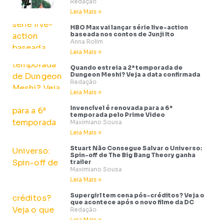
Redação
Leia Mais »
HBO Max vai lançar série live-action
baseada nos contos de Junji Ito
Anna Rolim
Leia Mais »
Quando estreia a 2ª temporada de
Dungeon Meshi? Veja a data confirmada
Redação
Leia Mais »
Invencível é renovada para a 6ª
temporada pelo Prime Video
Maximiano Sousa
Leia Mais »
Stuart Não Consegue Salvar o Universo:
Spin-off de The Big Bang Theory ganha
trailer
Maximiano Sousa
Leia Mais »
Supergirl tem cena pós-créditos? Veja o
que acontece após o novo filme da DC
Redação
Leia Mais »