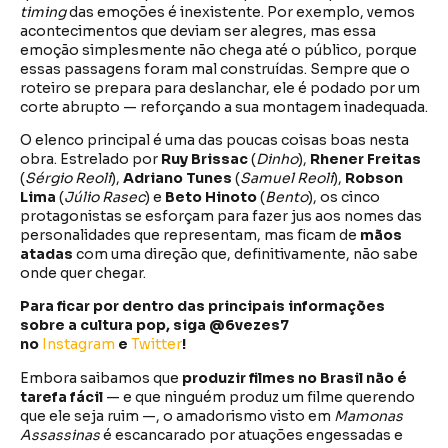
timing
das emoções é inexistente. Por exemplo, vemos
acontecimentos que deviam ser alegres, mas essa
emoção simplesmente não chega até o público, porque
essas passagens foram mal construídas. Sempre que o
roteiro se prepara para deslanchar, ele é podado por um
corte abrupto — reforçando a sua montagem inadequada.
O elenco principal é uma das poucas coisas boas nesta
obra. Estrelado por
Ruy Brissac
(
Dinho
),
Rhener Freitas
(
Sérgio Reoli
),
Adriano Tunes
(
Samuel Reoli
),
Robson
Lima
(
Júlio Rasec
) e
Beto Hinoto
(
Bento
), os cinco
protagonistas se esforçam para fazer jus aos nomes das
personalidades que representam, mas ficam de
mãos
atadas
com uma direção que, definitivamente, não sabe
onde quer chegar.
Para ficar por dentro das principais informações
sobre a cultura pop, siga @6vezes7
no
Instagram
e
Twitter
!
Embora saibamos que
produzir filmes no Brasil não é
tarefa fácil
— e que ninguém produz um filme querendo
que ele seja ruim —, o amadorismo visto em
Mamonas
Assassinas
é escancarado por atuações engessadas e