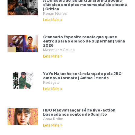
A Odisseia de Nolan transforma poema
clássico em épico monumental do cinema
| Crítica
Renan Nunes
Leia Mais »
Giancarlo Esposito revela que quase
entrou para o elenco de Superman | Sana
2026
Maximiano Sousa
Leia Mais »
Yu Yu Hakusho será relançado pela JBC
em novo formato | Anime Friends
Redação
Leia Mais »
HBO Max vai lançar série live-action
baseada nos contos de Junji Ito
Anna Rolim
Leia Mais »