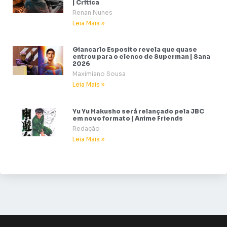
| Crítica
Renan Nunes
Leia Mais »
Giancarlo Esposito revela que quase
entrou para o elenco de Superman | Sana
2026
Maximiano Sousa
Leia Mais »
Yu Yu Hakusho será relançado pela JBC
em novo formato | Anime Friends
Redação
Leia Mais »