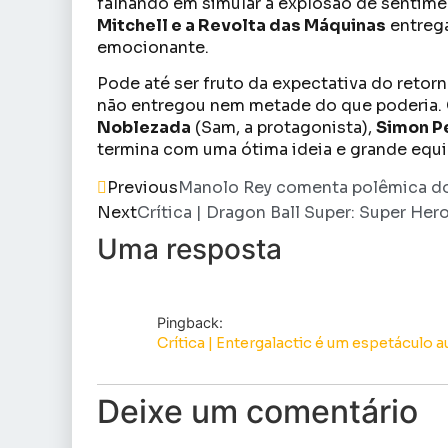
falhando em simular a explosão de sentim
Mitchell e a Revolta das Máquinas
entrega
emocionante.
Pode até ser fruto da expectativa do retor
não entregou nem metade do que poderia
Noblezada
(Sam, a protagonista),
Simon P
termina com uma ótima ideia e grande equip
Previous
Manolo Rey comenta polêmica do
Next
Crítica | Dragon Ball Super: Super He
Uma resposta
Pingback:
Crítica | Entergalactic é um espetáculo 
Deixe um comentário