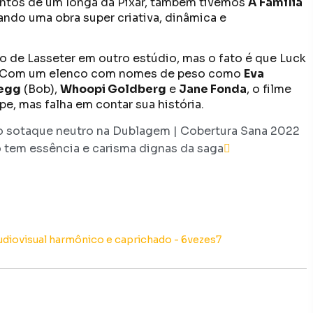
entos de um longa da Pixar, também tivemos
A Família
ndo uma obra super criativa, dinâmica e
no de Lasseter em outro estúdio, mas o fato é que Luck
. Com um elenco com nomes de peso como
Eva
egg
(Bob),
Whoopi Goldberg
e
Jane Fonda
, o filme
e, mas falha em contar sua história.
 sotaque neutro na Dublagem | Cobertura Sana 2022
ro tem essência e carisma dignas da saga
audiovisual harmônico e caprichado - 6vezes7