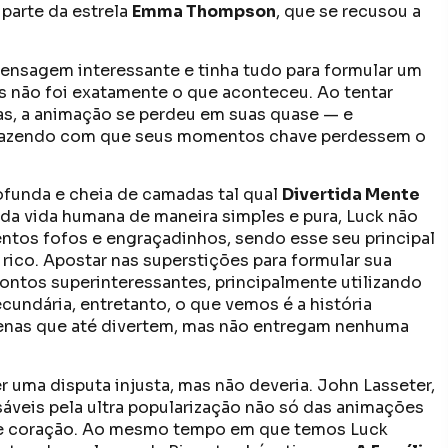
parte da estrela
Emma Thompson
, que se recusou a
mensagem interessante e tinha tudo para formular um
 não foi exatamente o que aconteceu. Ao tentar
rias, a animação se perdeu em suas quase — e
 fazendo com que seus momentos chave perdessem o
ofunda e cheia de camadas tal qual
Divertida Mente
 da vida humana de maneira simples e pura, Luck não
tos fofos e engraçadinhos, sendo esse seu principal
e rico. Apostar nas superstições para formular sua
contos superinteressantes, principalmente utilizando
cundária, entretanto, o que vemos é a história
enas que até divertem, mas não entregam nenhuma
 uma disputa injusta, mas não deveria. John Lasseter,
áveis pela ultra popularização não só das animações
 e coração. Ao mesmo tempo em que temos Luck