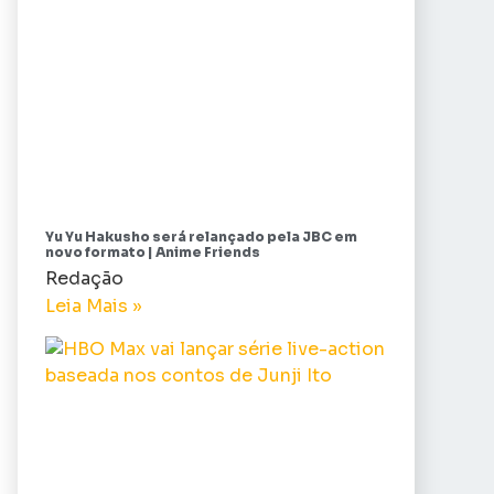
Yu Yu Hakusho será relançado pela JBC em
novo formato | Anime Friends
Redação
Leia Mais »