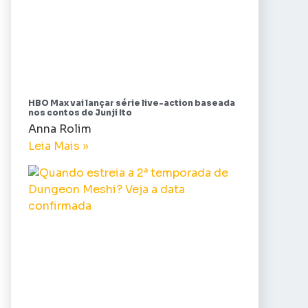
HBO Max vai lançar série live-action baseada
nos contos de Junji Ito
Anna Rolim
Leia Mais »