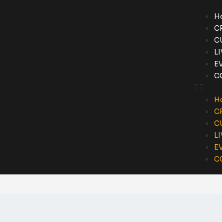
H
C
C
L
E
C
H
C
C
L
E
C