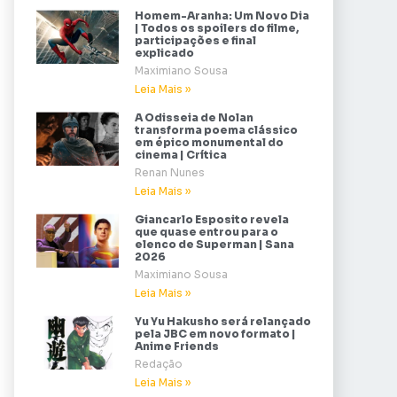
Homem-Aranha: Um Novo Dia
| Todos os spoilers do filme,
participações e final
explicado
Maximiano Sousa
Leia Mais »
A Odisseia de Nolan
transforma poema clássico
em épico monumental do
cinema | Crítica
Renan Nunes
Leia Mais »
Giancarlo Esposito revela
que quase entrou para o
elenco de Superman | Sana
2026
Maximiano Sousa
Leia Mais »
Yu Yu Hakusho será relançado
pela JBC em novo formato |
Anime Friends
Redação
Leia Mais »