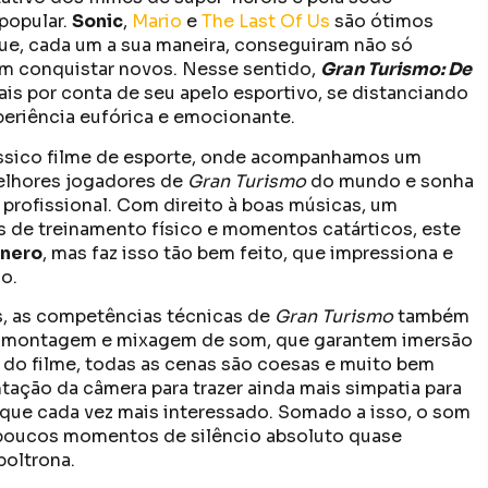
popular.
Sonic
,
Mario
e
The Last Of Us
são ótimos
e, cada um a sua maneira, conseguiram não só
ém conquistar novos. Nesse sentido,
Gran Turismo: De
is por conta de seu apelo esportivo, se distanciando
riência eufórica e emocionante.
lássico filme de esporte, onde acompanhamos um
elhores jogadores de
Gran Turismo
do mundo e sonha
 profissional. Com direito à boas músicas, um
s de treinamento físico e momentos catárticos, este
ênero
, mas faz isso tão bem feito, que impressiona e
o.
as, as competências técnicas de
Gran Turismo
também
a montagem e mixagem de som, que garantem imersão
o do filme, todas as cenas são coesas e muito bem
ação da câmera para trazer ainda mais simpatia para
fique cada vez mais interessado. Somado a isso, o som
s poucos momentos de silêncio absoluto quase
poltrona.