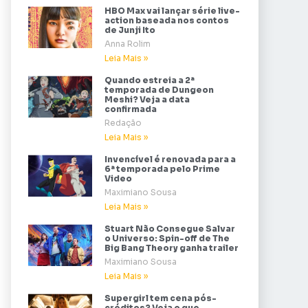
HBO Max vai lançar série live-
action baseada nos contos
de Junji Ito
Anna Rolim
Leia Mais »
Quando estreia a 2ª
temporada de Dungeon
Meshi? Veja a data
confirmada
Redação
Leia Mais »
Invencível é renovada para a
6ª temporada pelo Prime
Video
Maximiano Sousa
Leia Mais »
Stuart Não Consegue Salvar
o Universo: Spin-off de The
Big Bang Theory ganha trailer
Maximiano Sousa
Leia Mais »
Supergirl tem cena pós-
créditos? Veja o que