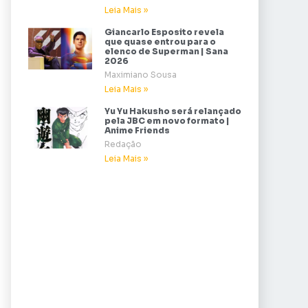
Leia Mais »
Giancarlo Esposito revela
que quase entrou para o
elenco de Superman | Sana
2026
Maximiano Sousa
Leia Mais »
Yu Yu Hakusho será relançado
pela JBC em novo formato |
Anime Friends
Redação
Leia Mais »