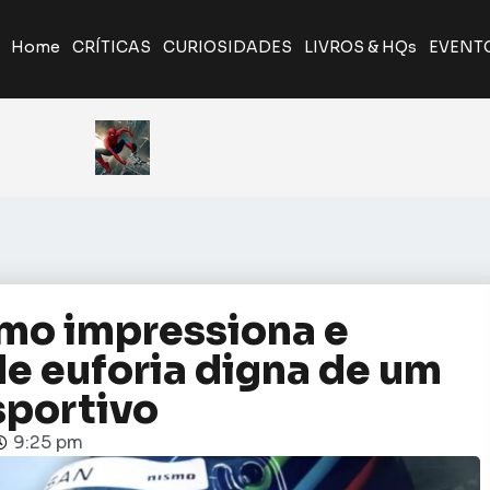
Home
CRÍTICAS
CURIOSIDADES
LIVROS & HQs
EVENT
A Odisseia de Nolan transforma poema clássico em ép
Giancarlo Esposito revela que quase entrou par
Yu Yu Hakusho será relançado pela J
ismo impressiona e
e euforia digna de um
sportivo
9:25 pm