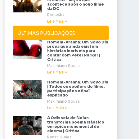
acontece após o novo filme
da DC
Redação
Leia Mais »
ÚLTIMAS PUBLICAÇÕES
Homem-Aranha: Um Novo Dia
prova que ainda existem
histórias incríveis para
contar com Peter Parker |
Crítica
Maximiano Sousa
Leia Mais »
Homem-Aranha: Um Novo Dia
| Todos os spoilers do filme,
participações e final
explicado
Maximiano Sousa
Leia Mais »
A Odisseia de Nolan
transforma poema clássico
em épico monumental do
cinema | Crítica
Renan Nunes