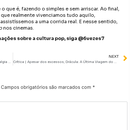
 que é, fazendo o simples e sem arriscar. Ao final,
 que realmente vivenciamos tudo aquilo,
ssistíssemos a uma corrida real. E nesse sentido,
o
nos cinemas.
ormações sobre a cultura pop, siga @6vezes7
NEXT
Primeiras Impressões | Ahsoka chega entregando nostalgia e excelência
Crítica | Apesar dos excessos, Drácula: A Última Viagem do Deméter é uma carta de amor ao terror gótico
Campos obrigatórios são marcados com
*