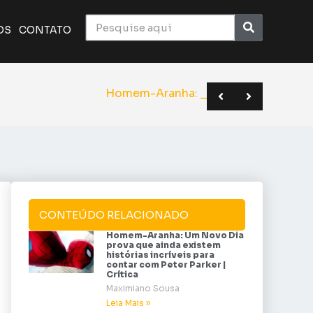
OS
CONTATO
ico monumental do cinema | Crítica
a o elenco de Superman | Sana 2026
BC em novo formato | Anime Friends
Homem-Aranha: Um Novo D
CONTEÚDO RELACIONADO
Homem-Aranha: Um Novo Dia
prova que ainda existem
histórias incríveis para
contar com Peter Parker |
Crítica
Maximiano Sousa
Leia Mais »