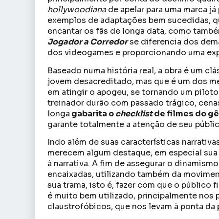
hollywoodiana
de apelar para uma marca já 
exemplos de adaptações bem sucedidas, qu
encantar os fãs de longa data, como tamb
Jogador a Corredor
se diferencia dos dema
dos videogames e proporcionando uma expe
Baseado numa história real, a obra é um c
jovem desacreditado, mas que é um dos m
em atingir o apogeu, se tornando um piloto
treinador durão com passado trágico, cena
longa
gabarita o
checklist
de filmes do g
garante totalmente a atenção de seu públic
Indo além de suas características narrativ
merecem algum destaque, em especial su
à narrativa. A fim de assegurar o dinamism
encaixadas, utilizando também da moviment
sua trama, isto é, fazer com que o público 
é muito bem utilizado, principalmente no
claustrofóbicos, que nos levam à ponta da 