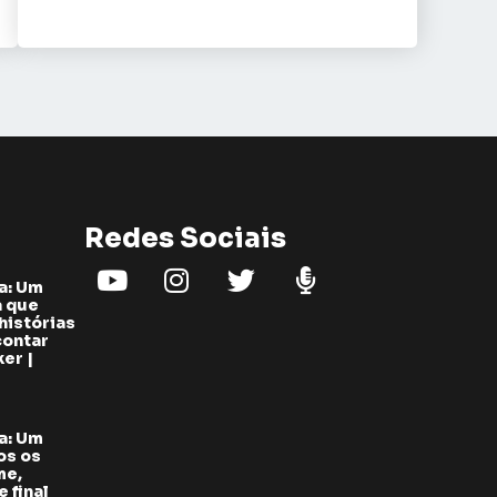
Redes Sociais
a: Um
a que
histórias
contar
er |
a: Um
os os
me,
 final