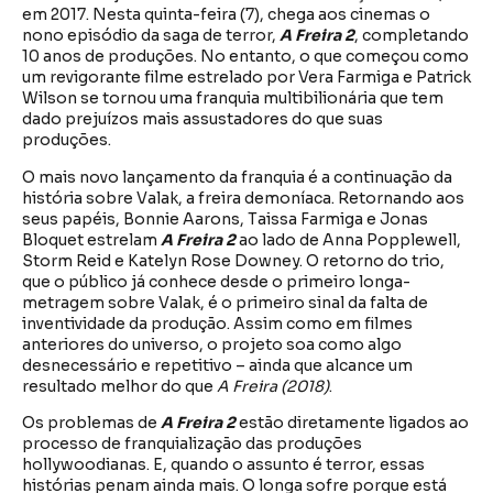
em 2017. Nesta quinta-feira (7), chega aos cinemas o
nono episódio da saga de terror,
A Freira 2
, completando
10 anos de produções. No entanto, o que começou como
um revigorante filme estrelado por Vera Farmiga e Patrick
Wilson se tornou uma franquia multibilionária que tem
dado prejuízos mais assustadores do que suas
produções.
O mais novo lançamento da franquia é a continuação da
história sobre Valak, a freira demoníaca. Retornando aos
seus papéis, Bonnie Aarons, Taissa Farmiga e Jonas
Bloquet estrelam
A Freira 2
ao lado de Anna Popplewell,
Storm Reid e Katelyn Rose Downey. O retorno do trio,
que o público já conhece desde o primeiro longa-
metragem sobre Valak, é o primeiro sinal da falta de
inventividade da produção. Assim como em filmes
anteriores do universo, o projeto soa como algo
desnecessário e repetitivo – ainda que alcance um
resultado melhor do que
A Freira (2018)
.
Os problemas de
A Freira 2
estão diretamente ligados ao
processo de franquialização das produções
hollywoodianas. E, quando o assunto é terror, essas
histórias penam ainda mais. O longa sofre porque está