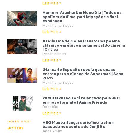
Leia Mais »
Homem-Aranha: Um Novo Dia | Todos os
spoilers do filme, participações e final
explicado
Maximiano Sousa
Leia Mais »
A Odisseia de Nolan transforma poema
clássico em épico monumental do cinema
| Crítica
Renan Nunes
Leia Mais »
Giancarlo Esposito revela que quase
entrou para o elenco de Superman | Sana
2026
Maximiano Sousa
Leia Mais »
Yu Yu Hakusho será relançado pela JBC
em novo formato | Anime Friends
Redação
Leia Mais »
HBO Max vai lançar série live-action
baseada nos contos de Junji Ito
Anna Rolim