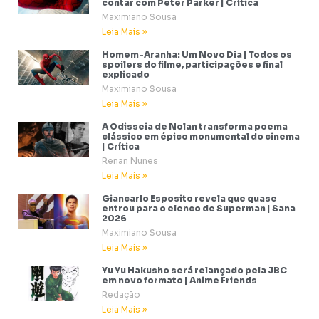
contar com Peter Parker | Crítica
Maximiano Sousa
Leia Mais »
Homem-Aranha: Um Novo Dia | Todos os
spoilers do filme, participações e final
explicado
Maximiano Sousa
Leia Mais »
A Odisseia de Nolan transforma poema
clássico em épico monumental do cinema
| Crítica
Renan Nunes
Leia Mais »
Giancarlo Esposito revela que quase
entrou para o elenco de Superman | Sana
2026
Maximiano Sousa
Leia Mais »
Yu Yu Hakusho será relançado pela JBC
em novo formato | Anime Friends
Redação
Leia Mais »