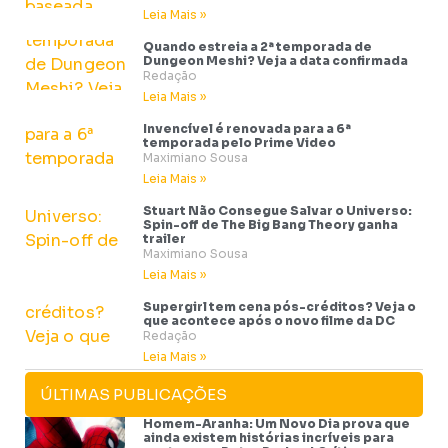
Leia Mais »
Quando estreia a 2ª temporada de
Dungeon Meshi? Veja a data confirmada
Redação
Leia Mais »
Invencível é renovada para a 6ª
temporada pelo Prime Video
Maximiano Sousa
Leia Mais »
Stuart Não Consegue Salvar o Universo:
Spin-off de The Big Bang Theory ganha
trailer
Maximiano Sousa
Leia Mais »
Supergirl tem cena pós-créditos? Veja o
que acontece após o novo filme da DC
Redação
Leia Mais »
ÚLTIMAS PUBLICAÇÕES
Homem-Aranha: Um Novo Dia prova que
ainda existem histórias incríveis para