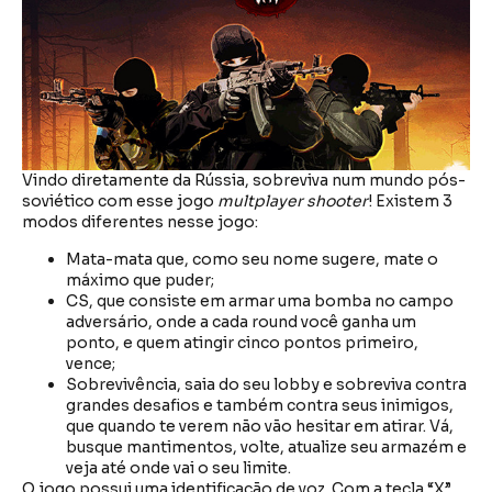
Vindo diretamente da Rússia, sobreviva num mundo pós-
soviético com esse jogo
multplayer shooter
! Existem 3
modos diferentes nesse jogo:
Mata-mata que, como seu nome sugere, mate o
máximo que puder;
CS, que consiste em armar uma bomba no campo
adversário, onde a cada round você ganha um
ponto, e quem atingir cinco pontos primeiro,
vence;
Sobrevivência, saia do seu lobby e sobreviva contra
grandes desafios e também contra seus inimigos,
que quando te verem não vão hesitar em atirar. Vá,
busque mantimentos, volte, atualize seu armazém e
veja até onde vai o seu limite.
O jogo possui uma identificação de voz. Com a tecla “X”