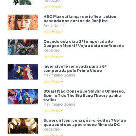
Redação
Leia Mais »
HBO Max vai lançar série live-action
baseada nos contos de Junji Ito
Anna Rolim
Leia Mais »
Quando estreia a 2ª temporada de
Dungeon Meshi? Veja a data confirmada
Redação
Leia Mais »
Invencível é renovada para a 6ª
temporada pelo Prime Video
Maximiano Sousa
Leia Mais »
Stuart Não Consegue Salvar o Universo:
Spin-off de The Big Bang Theory ganha
trailer
Maximiano Sousa
Leia Mais »
Supergirl tem cena pós-créditos? Veja o
que acontece após o novo filme da DC
Redação
Leia Mais »