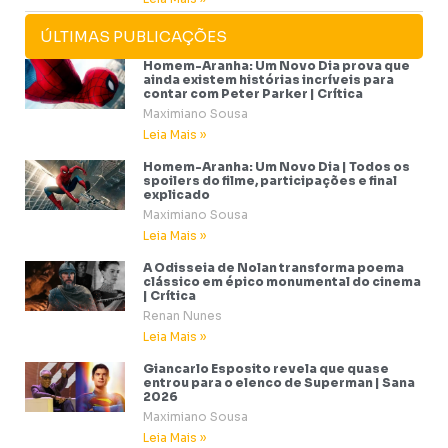
ÚLTIMAS PUBLICAÇÕES
Homem-Aranha: Um Novo Dia prova que
ainda existem histórias incríveis para
contar com Peter Parker | Crítica
Maximiano Sousa
Leia Mais »
Homem-Aranha: Um Novo Dia | Todos os
spoilers do filme, participações e final
explicado
Maximiano Sousa
Leia Mais »
A Odisseia de Nolan transforma poema
clássico em épico monumental do cinema
| Crítica
Renan Nunes
Leia Mais »
Giancarlo Esposito revela que quase
entrou para o elenco de Superman | Sana
2026
Maximiano Sousa
Leia Mais »