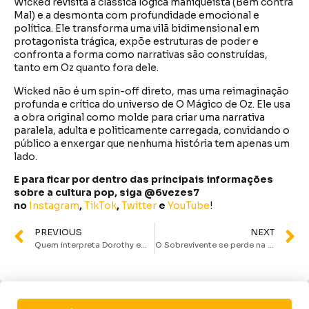
Wicked revisita a clássica lógica maniqueísta (Bem contra
Mal) e a desmonta com profundidade emocional e
política. Ele transforma uma vilã bidimensional em
protagonista trágica, expõe estruturas de poder e
confronta a forma como narrativas são construídas,
tanto em Oz quanto fora dele.
Wicked não é um spin-off direto, mas uma reimaginação
profunda e crítica do universo de O Mágico de Oz. Ele usa
a obra original como molde para criar uma narrativa
paralela, adulta e politicamente carregada, convidando o
público a enxergar que nenhuma história tem apenas um
lado.
E para ficar por dentro das principais informações
sobre a cultura pop, siga @6vezes7
no
Instagram
,
TikTok
,
Twitter
e
YouTube
!
PREVIOUS
NEXT
Quem interpreta Dorothy em Wicked: Parte 2? Atriz finalmente é revelada!
O Sobrevivente se perde na ação desenfreada e desperdiça seu grande potencial | Crítica