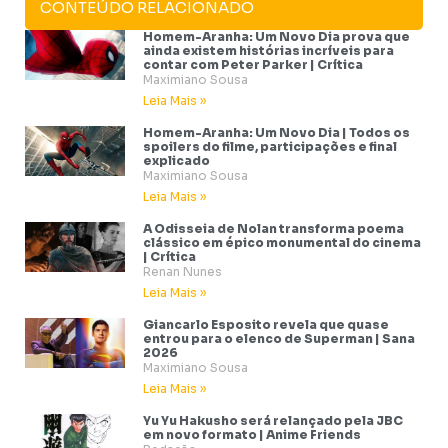
CONTEÚDO RELACIONADO
Homem-Aranha: Um Novo Dia prova que
ainda existem histórias incríveis para
contar com Peter Parker | Crítica
Maximiano Sousa
Leia Mais »
Homem-Aranha: Um Novo Dia | Todos os
spoilers do filme, participações e final
explicado
Maximiano Sousa
Leia Mais »
A Odisseia de Nolan transforma poema
clássico em épico monumental do cinema
| Crítica
Renan Nunes
Leia Mais »
Giancarlo Esposito revela que quase
entrou para o elenco de Superman | Sana
2026
Maximiano Sousa
Leia Mais »
Yu Yu Hakusho será relançado pela JBC
em novo formato | Anime Friends