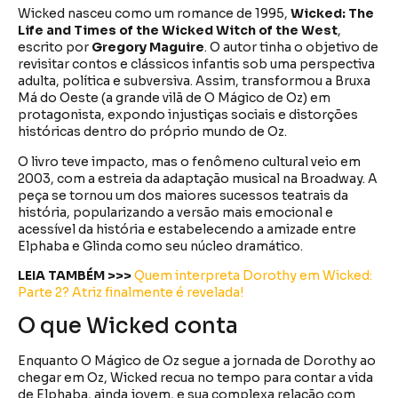
Wicked nasceu como um romance de 1995,
Wicked: The
Life and Times of the Wicked Witch of the West
,
escrito por
Gregory Maguire
. O autor tinha o objetivo de
revisitar contos e clássicos infantis sob uma perspectiva
adulta, política e subversiva. Assim, transformou a Bruxa
Má do Oeste (a grande vilã de O Mágico de Oz) em
protagonista, expondo injustiças sociais e distorções
históricas dentro do próprio mundo de Oz.
O livro teve impacto, mas o fenômeno cultural veio em
2003, com a estreia da adaptação musical na Broadway. A
peça se tornou um dos maiores sucessos teatrais da
história, popularizando a versão mais emocional e
acessível da história e estabelecendo a amizade entre
Elphaba e Glinda como seu núcleo dramático.
LEIA TAMBÉM >>>
Quem interpreta Dorothy em Wicked:
Parte 2? Atriz finalmente é revelada!
O que Wicked conta
Enquanto O Mágico de Oz segue a jornada de Dorothy ao
chegar em Oz, Wicked recua no tempo para contar a vida
de Elphaba, ainda jovem, e sua complexa relação com